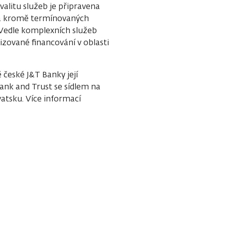
valitu služeb je připravena
n a kromě termínovaných
. Vedle komplexních služeb
izované financování v oblasti
české J&T Banky její
nk and Trust se sídlem na
atsku. Více informací