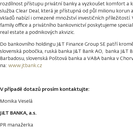
rozdílnost přístupu privátní banky a vyzkoušet komfort a k
služba Clear Deal, která je přístupná od půl milionu koru
vkladů nabízí i omezené množství investičních příležitostí
family office a privátního bankovnictví poskytujeme special
real estate a podnikových akvizic.
Do bankovního holdingu J&T Finance Group SE patří kromě 
slovenská pobočka, ruská banka J&T Bank AO, banka J&T Ba
Barbadosu, slovenská Poštová banka a VABA banka v Chorv
na:
www.jtbank.cz
V případě dotazů prosím kontaktujte:
Monika Veselá
J&T BANKA, a.s.
PR manažerka