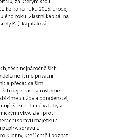
tálu, za kterým stojí
SE ke konci roku 2015, prodej
ulého roku. Vlastní kapitál na
iardy Kč). Kapitálová
ch, těch nejnáročnějších.
o děláme. Jsme privátní
it a předat dalším
 těch nejlepších a rosteme
abízíme služby a poradenství,
ují i širší rodinné vztahy a
ckými vlivy, ale i proti
nerační správu majetku a
 papíry, správu a
 klienty, kteří chtějí poznat