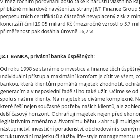
V meziročním porovnání došlo také k nárůstu vlastního kapi
přibližně miliardové navýšení ze strany J&T Finance Group 
perpetuitních certifikátů a částečně nevyplacený zisk z min
konci září činil 19,05 miliard Kč (meziročně vzrostl o 3,7 mil
přiměřenost pak dosáhla úrovně 16,2 %.
J&T BANKA, privátní banka úspěšných:
Od roku 1998 se staráme o investice a finance těch úspěšný
Individuální přístup a maximální komfort je cítit ve všem, c
bankou, která klientům pomáhá majetek zhodnotit, ochrán
generacím a v neposlední řadě si ho také užít. Učíme se od
spolu s našimi klienty. Na majetek se díváme komplexně. N
které řeší nejen současné potřeby našich klientů, ale zohledň
delší časový horizont. Ochraňují majetek nejen před ekonomi
legislativním změnám a životnímu běhu. Zahrnují multige
nástupnictví, investiční poradenství, obchodování s cennými
strukturování majetku či služby life-style managementu. Pro