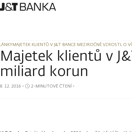
LÁNKY
MAJETEK KLIENTŮ V J&T BANCE MEZIROČNĚ VZROSTL O V
LÁNKY
MAJETEK KLIENTŮ V J&T BANCE MEZIROČNĚ VZROSTL O V
Majetek klientů v J
miliard korun
8. 12. 2016
・
2-MINUTOVÉ ČTENÍ
・