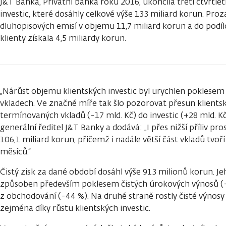
J&T Banka, Privátní banka roku 2016, ukončila třetí čtvrtle
investic, které dosáhly celkové výše 133 miliard korun. Pro
dluhopisových emisí v objemu 11,7 miliard korun a do podíl
klienty získala 4,5 miliardy korun.
„Nárůst objemu klientských investic byl urychlen poklese
vkladech. Ve značné míře tak šlo pozorovat přesun klients
termínovaných vkladů (-17 mld. Kč) do investic (+28 mld. Kč)
generální ředitel J&T Banky a dodává: „I přes nižší příliv p
106,1 miliard korun, přičemž i nadále větší část vkladů tvoří
měsíců.“
Čistý zisk za dané období dosáhl výše 913 milionů korun. J
způsoben především poklesem čistých úrokových výnosů (
z obchodování (-44 %). Na druhé straně rostly čisté výnosy 
zejména díky růstu klientských investic.