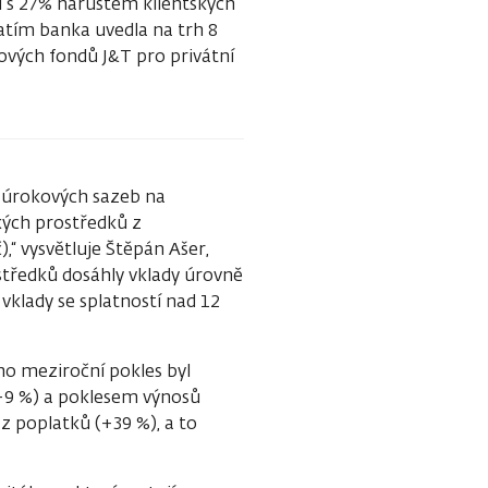
tí s 27% nárůstem klientských
zatím banka uvedla na trh 8
ových fondů J&T pro privátní
m úrokových sazeb na
kých prostředků z
,“ vysvětluje Štěpán Ašer,
rostředků dosáhly vklady úrovně
 vklady se splatností nad 12
eho meziroční pokles byl
-9 %) a poklesem výnosů
z poplatků (+39 %), a to