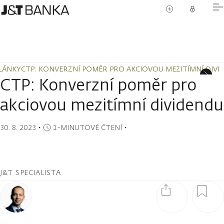
LÁNKY
CTP: KONVERZNÍ POMĚR PRO AKCIOVOU MEZITÍMNÍ DIVI
LÁNKY
CTP: KONVERZNÍ POMĚR PRO AKCIOVOU MEZITÍMNÍ DIVI
CTP: Konverzní poměr pro
akciovou mezitímní dividendu
30. 8. 2023
・
1-MINUTOVÉ ČTENÍ
・
J&T SPECIALISTA