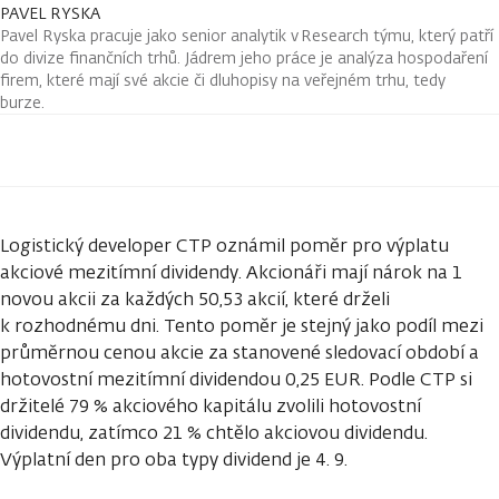
PAVEL RYSKA
Pavel Ryska pracuje jako senior analytik v Research týmu, který patří
do divize finančních trhů. Jádrem jeho práce je analýza hospodaření
firem, které mají své akcie či dluhopisy na veřejném trhu, tedy
burze.
Logistický developer CTP oznámil poměr pro výplatu
akciové mezitímní dividendy. Akcionáři mají nárok na 1
novou akcii za každých 50,53 akcií, které drželi
k rozhodnému dni. Tento poměr je stejný jako podíl mezi
průměrnou cenou akcie za stanovené sledovací období a
hotovostní mezitímní dividendou 0,25 EUR. Podle CTP si
držitelé 79 % akciového kapitálu zvolili hotovostní
dividendu, zatímco 21 % chtělo akciovou dividendu.
Výplatní den pro oba typy dividend je 4. 9.