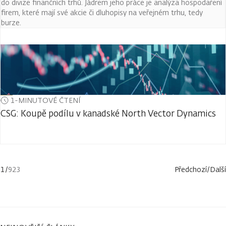
do divize finančních trhů. Jádrem jeho práce je analýza hospodaření
firem, které mají své akcie či dluhopisy na veřejném trhu, tedy
burze.
1-MINUTOVÉ ČTENÍ
CSG: Koupě podílu v kanadské North Vector Dynamics
1
/
923
Předchozí
/
Další