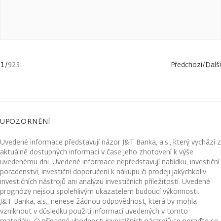
1
/
923
Předchozí
/
Další
UPOZORNĚNÍ
Uvedené informace představují názor J&T Banka, a.s., který vychází z
aktuálně dostupných informací v čase jeho zhotovení k výše
uvedenému dni. Uvedené informace nepředstavují nabídku, investiční
poradenství, investiční doporučení k nákupu či prodeji jakýchkoliv
investičních nástrojů ani analýzu investičních příležitostí. Uvedené
prognózy nejsou spolehlivým ukazatelem budoucí výkonnosti.
J&T Banka, a.s., nenese žádnou odpovědnost, která by mohla
vzniknout v důsledku použití informací uvedených v tomto
materiálu. O případné vhodnosti investičních nástrojů se poraďte se