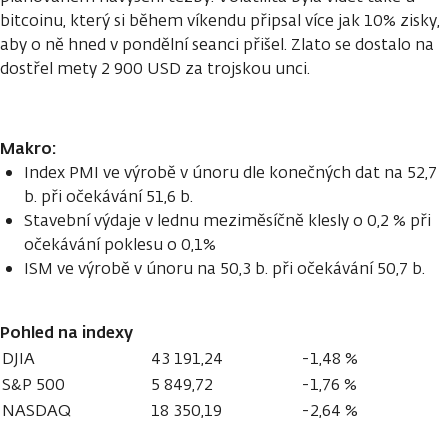
bitcoinu, který si během víkendu připsal více jak 10% zisky,
aby o ně hned v pondělní seanci přišel. Zlato se dostalo na
dostřel mety 2 900 USD za trojskou unci.
Makro:
Index PMI ve výrobě v únoru dle konečných dat na 52,7
b. při očekávání 51,6 b.
Stavební výdaje v lednu meziměsíčně klesly o 0,2 % při
očekávání poklesu o 0,1%
ISM ve výrobě v únoru na 50,3 b. při očekávání 50,7 b.
Pohled na indexy
DJIA
43 191,24
-1,48 %
S&P 500
5 849,72
-1,76 %
NASDAQ
18 350,19
-2,64 %