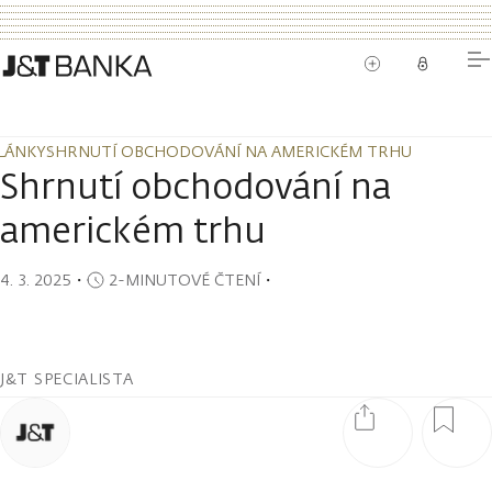
LÁNKY
SHRNUTÍ OBCHODOVÁNÍ NA AMERICKÉM TRHU
LÁNKY
SHRNUTÍ OBCHODOVÁNÍ NA AMERICKÉM TRHU
Shrnutí obchodování na
americkém trhu
4. 3. 2025
・
2-MINUTOVÉ ČTENÍ
・
J&T SPECIALISTA