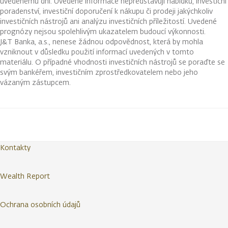
uvedenému dni. Uvedené informace nepředstavují nabídku, investiční
poradenství, investiční doporučení k nákupu či prodeji jakýchkoliv
investičních nástrojů ani analýzu investičních příležitostí. Uvedené
prognózy nejsou spolehlivým ukazatelem budoucí výkonnosti.
J&T Banka, a.s., nenese žádnou odpovědnost, která by mohla
vzniknout v důsledku použití informací uvedených v tomto
materiálu. O případné vhodnosti investičních nástrojů se poraďte se
svým bankéřem, investičním zprostředkovatelem nebo jeho
vázaným zástupcem.
Kontakty
Wealth Report
Ochrana osobních údajů