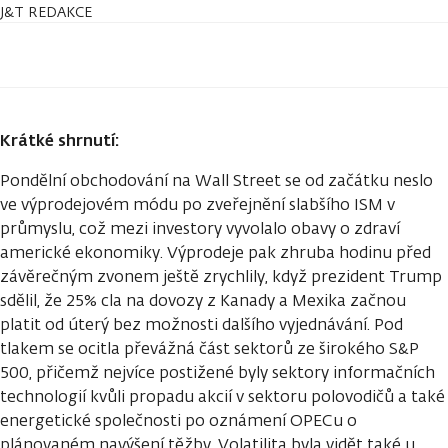
J&T REDAKCE
Krátké shrnutí:
Pondělní obchodování na Wall Street se od začátku neslo
ve výprodejovém módu po zveřejnění slabšího ISM v
průmyslu, což mezi investory vyvolalo obavy o zdraví
americké ekonomiky. Výprodeje pak zhruba hodinu před
závěrečným zvonem ještě zrychlily, když prezident Trump
sdělil, že 25% cla na dovozy z Kanady a Mexika začnou
platit od úterý bez možnosti dalšího vyjednávání. Pod
tlakem se ocitla převážná část sektorů ze širokého S&P
500, přičemž nejvíce postižené byly sektory informačních
technologií kvůli propadu akcií v sektoru polovodičů a také
energetické společnosti po oznámení OPECu o
plánovaném navýšení těžby. Volatilita byla vidět také u