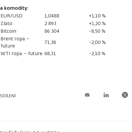
a komodity:
EUR/USD
1,0488
+1,10 %
Zlato
2 893
+1,20 %
Bitcoin
86 304
-8,50 %
Brent ropa –
71,38
-2,00 %
future
WTI ropa – future
68,31
-2,10 %
SDÍLENÍ