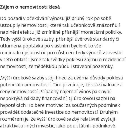
Zájem o nemovitosti klesá
Do pozadí v očekávání výnosu již druhý rok po sobě
ustoupily nemovitosti, které tak učebnicově znázorňují
naplnění efektu již zmíněné přísnější monetární politiky.
Tedy vyšší úrokové sazby, přísnější úvěrové standardy či
utlumená poptávka po vlastním bydlení, to vše
minimalizuje prostor pro růst cen, tedy výnosů z investic
v této oblasti. Jsme tak svědky poklesu zájmu o rezidenční
nemovitosti, zemědělskou půdu i stavební pozemky.
„Vyšší úrokové sazby stojí hned za dvěma důvody poklesu
potenciálu nemovitostí. Tím prvním je, že sráží valuace a
ceny nemovitostí. Případný nájemní výnos pak nyní
nepokrývá náklady financování, tj. úrokovou sazbu na
hypotékách. To bere motivaci za současných podmínek
provádět dodatečně investice do nemovitostí. Druhým
rozměrem je, že vyšší úrokové sazby relativně zvyšují
atraktivitu jiných investic, jako jsou státní i podnikové