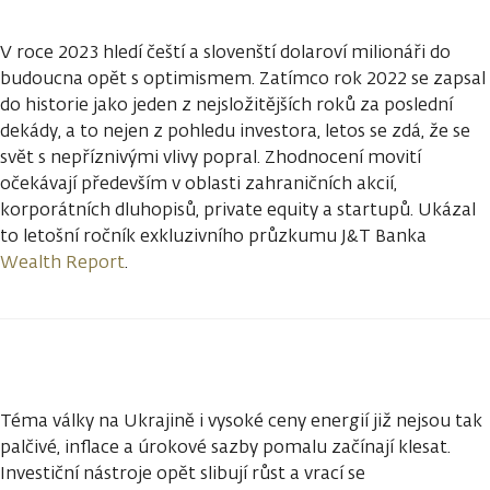
V roce 2023 hledí čeští a slovenští dolaroví milionáři do
budoucna opět s optimismem. Zatímco rok 2022 se zapsal
do historie jako jeden z nejsložitějších roků za poslední
dekády, a to nejen z pohledu investora, letos se zdá, že se
svět s nepříznivými vlivy popral. Zhodnocení movití
očekávají především v oblasti zahraničních akcií,
korporátních dluhopisů, private equity a startupů. Ukázal
to letošní ročník exkluzivního průzkumu J&T Banka
Wealth Report
.
Téma války na Ukrajině i vysoké ceny energií již nejsou tak
palčivé, inflace a úrokové sazby pomalu začínají klesat.
Investiční nástroje opět slibují růst a vrací se