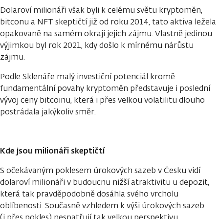
Dolaroví milionáři však byli k celému světu kryptoměn,
bitconu a NFT skeptičtí již od roku 2014, tato aktiva ležela
opakovaně na samém okraji jejich zájmu. Vlastně jedinou
výjimkou byl rok 2021, kdy došlo k mírnému nárůstu
zájmu.
Podle Sklenáře malý investiční potenciál kromě
fundamentální povahy kryptoměn představuje i poslední
vývoj ceny bitcoinu, která i přes velkou volatilitu dlouho
postrádala jakýkoliv směr.
Kde jsou milionáři skeptičtí
S očekávaným poklesem úrokových sazeb v Česku vidí
dolaroví milionáři v budoucnu nižší atraktivitu u depozit,
která tak pravděpodobně dosáhla svého vrcholu
oblíbenosti. Současně vzhledem k výši úrokových sazeb
(i přes pokles) nespatřují tak velkou perspektivu