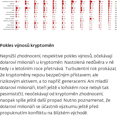
Pokles výnosů kryptoměn
Nejnižší zhodnocení, respektive pokles výnosů, očekávají
dolaroví milionáři u kryptoměn. Nastolená nedůvěra v ně
tedy i v letošním roce přetrvává. Turbulentní rok prokázal,
že kryptoměny nejsou bezpečným přístavem, ale
rizikovým aktivem, a to napříč generacemi. Ani mladší
dolaroví milionáři, kteří ještě v loňském roce nebyli tak
pesimističtí, neočekávají od kryptoměn zhodnocení,
naopak spíše ještě další propad. Nutno poznamenat, že
dolaroví milionáři se účastnili výzkumu ještě před
propuknutím konfliktu na Blízkém východě.