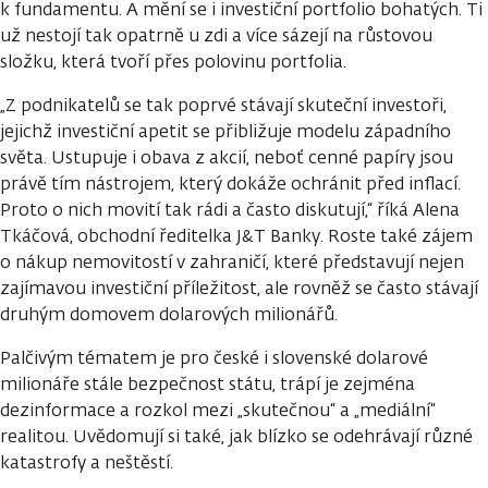
k fundamentu. A mění se i investiční portfolio bohatých. Ti
už nestojí tak opatrně u zdi a více sázejí na růstovou
složku, která tvoří přes polovinu portfolia.
„Z podnikatelů se tak poprvé stávají skuteční investoři,
jejichž investiční apetit se přibližuje modelu západního
světa. Ustupuje i obava z akcií, neboť cenné papíry jsou
právě tím nástrojem, který dokáže ochránit před inflací.
Proto o nich movití tak rádi a často diskutují,“ říká Alena
Tkáčová, obchodní ředitelka J&T Banky. Roste také zájem
o nákup nemovitostí v zahraničí, které představují nejen
zajímavou investiční příležitost, ale rovněž se často stávají
druhým domovem dolarových milionářů.
Palčivým tématem je pro české i slovenské dolarové
milionáře stále bezpečnost státu, trápí je zejména
dezinformace a rozkol mezi „skutečnou“ a „mediální“
realitou. Uvědomují si také, jak blízko se odehrávají různé
katastrofy a neštěstí.