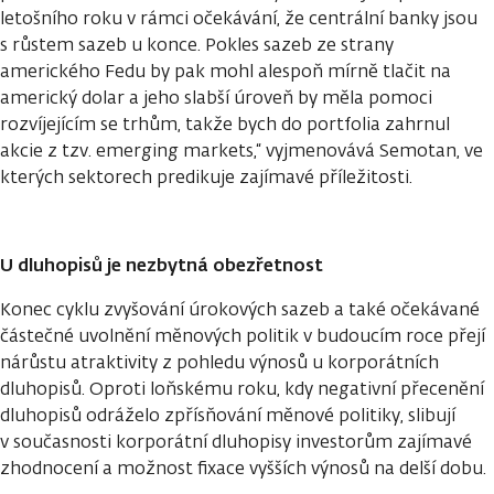
letošního roku v rámci očekávání, že centrální banky jsou
s růstem sazeb u konce. Pokles sazeb ze strany
amerického Fedu by pak mohl alespoň mírně tlačit na
americký dolar a jeho slabší úroveň by měla pomoci
rozvíjejícím se trhům, takže bych do portfolia zahrnul
akcie z tzv. emerging markets,“ vyjmenovává Semotan, ve
kterých sektorech predikuje zajímavé příležitosti.
U dluhopisů je nezbytná obezřetnost
Konec cyklu zvyšování úrokových sazeb a také očekávané
částečné uvolnění měnových politik v budoucím roce přejí
nárůstu atraktivity z pohledu výnosů u korporátních
dluhopisů. Oproti loňskému roku, kdy negativní přecenění
dluhopisů odráželo zpřísňování měnové politiky, slibují
v současnosti korporátní dluhopisy investorům zajímavé
zhodnocení a možnost fixace vyšších výnosů na delší dobu.