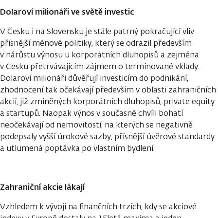
Dolaroví milionáři ve světě investic
V Česku i na Slovensku je stále patrný pokračující vliv
přísnější měnové politiky, který se odrazil především
v nárůstu výnosu u korporátních dluhopisů a zejména
v Česku přetrvávajícím zájmem o termínované vklady.
Dolaroví milionáři důvěřují investicím do podnikání,
zhodnocení tak očekávají především v oblasti zahraničních
akcií, již zmíněných korporátních dluhopisů, private equity
a startupů. Naopak výnos v současné chvíli bohatí
neočekávají od nemovitostí, na kterých se negativně
podepsaly vyšší úrokové sazby, přísnější úvěrové standardy
a utlumená poptávka po vlastním bydlení.
Zahraniční akcie lákají
Vzhledem k vývoji na finančních trzích, kdy se akciové