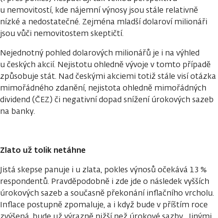
u nemovitostí, kde nájemní výnosy jsou stále relativně
nízké a nedostatečné. Zejména mladší dolaroví milionáři
jsou vůči nemovitostem skeptičtí.
Nejednotný pohled dolarových milionářů je i na výhled
u českých akcií. Nejistotu ohledně vývoje v tomto případě
způsobuje stát. Nad českými akciemi totiž stále visí otázka
mimořádného zdanění, nejistota ohledně mimořádných
dividend (ČEZ) či negativní dopad snížení úrokových sazeb
na banky.
Zlato už tolik netáhne
Jistá skepse panuje i u zlata, pokles výnosů očekává 13 %
respondentů. Pravděpodobně i zde jde o následek vyšších
úrokových sazeb a současně překonání inflačního vrcholu.
Inflace postupně zpomaluje, a i když bude v příštím roce
zvýšená, bude už výrazně nižší než úrokové sazby. „Jinými