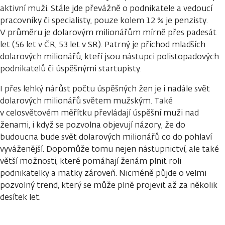
aktivní muži. Stále jde převážně o podnikatele a vedoucí
pracovníky či specialisty, pouze kolem 12 % je penzisty.
V průměru je dolarovým milionářům mírně přes padesát
let (56 let v ČR, 53 let v SR). Patrný je příchod mladších
dolarových milionářů, kteří jsou nástupci polistopadových
podnikatelů či úspěšnými startupisty.
I přes lehký nárůst počtu úspěšných žen je i nadále svět
dolarových milionářů světem mužským. Také
v celosvětovém měřítku převládají úspěšní muži nad
ženami, i když se pozvolna objevují názory, že do
budoucna bude svět dolarových milionářů co do pohlaví
vyváženější. Dopomůže tomu nejen nástupnictví, ale také
větší možnosti, které pomáhají ženám plnit roli
podnikatelky a matky zároveň. Nicméně půjde o velmi
pozvolný trend, který se může plně projevit až za několik
desítek let.