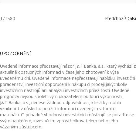
1
/
1580
Předchozí
/
Další
UPOZORNĚNÍ
Uvedené informace představují názor J&T Banka, a.s., který vychází z
aktuálně dostupných informací v čase jeho zhotovení k výše
uvedenému dni. Uvedené informace nepředstavují nabídku, investiční
poradenství, investiční doporučení k nákupu či prodeji jakýchkoliv
investičních nástrojů ani analýzu investičních příležitostí. Uvedené
prognózy nejsou spolehlivým ukazatelem budoucí výkonnosti.
J&T Banka, a.s., nenese žádnou odpovědnost, která by mohla
vzniknout v důsledku použití informací uvedených v tomto
materiálu. O případné vhodnosti investičních nástrojů se poraďte se
svým bankéřem, investičním zprostředkovatelem nebo jeho
vázaným zástupcem.