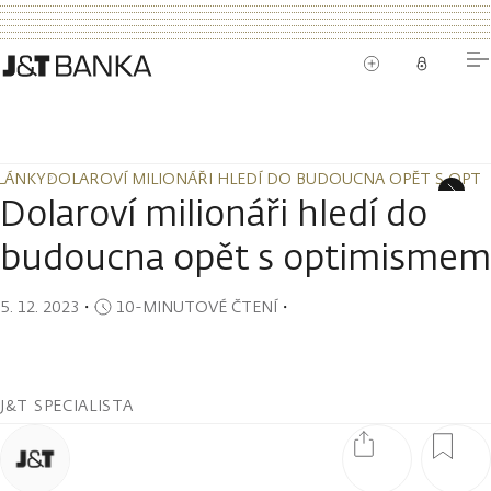
LÁNKY
DOLAROVÍ MILIONÁŘI HLEDÍ DO BUDOUCNA OPĚT S OPT
LÁNKY
DOLAROVÍ MILIONÁŘI HLEDÍ DO BUDOUCNA OPĚT S OPT
Dolaroví milionáři hledí do
budoucna opět s optimismem
5. 12. 2023
・
10-MINUTOVÉ ČTENÍ
・
J&T SPECIALISTA