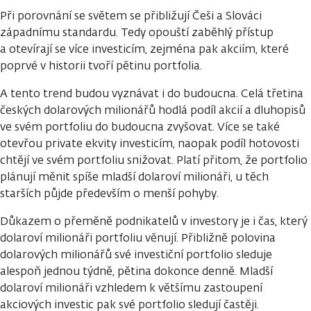
Při porovnání se světem se přibližují Češi a Slováci
západnímu standardu. Tedy opouští zaběhlý přístup
a otevírají se více investicím, zejména pak akciím, které
poprvé v historii tvoří pětinu portfolia.
A tento trend budou vyznávat i do budoucna. Celá třetina
českých dolarových milionářů hodlá podíl akcií a dluhopisů
ve svém portfoliu do budoucna zvyšovat. Více se také
otevřou private ekvity investicím, naopak podíl hotovosti
chtějí ve svém portfoliu snižovat. Platí přitom, že portfolio
plánují měnit spíše mladší dolaroví milionáři, u těch
starších půjde především o menší pohyby.
Důkazem o přeměně podnikatelů v investory je i čas, který
dolaroví milionáři portfoliu věnují. Přibližně polovina
dolarových milionářů své investiční portfolio sleduje
alespoň jednou týdně, pětina dokonce denně. Mladší
dolaroví milionáři vzhledem k většímu zastoupení
akciových investic pak své portfolio sledují častěji.