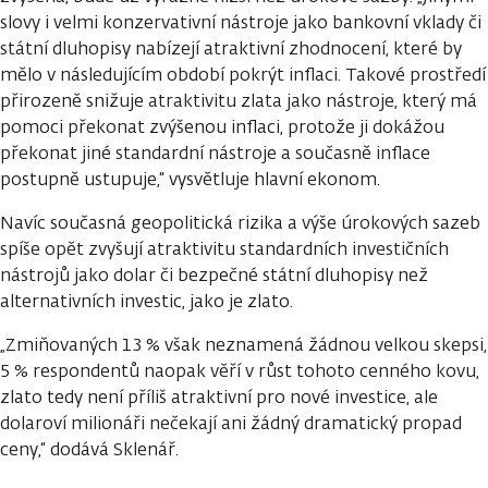
slovy i velmi konzervativní nástroje jako bankovní vklady či
státní dluhopisy nabízejí atraktivní zhodnocení, které by
mělo v následujícím období pokrýt inflaci. Takové prostředí
přirozeně snižuje atraktivitu zlata jako nástroje, který má
pomoci překonat zvýšenou inflaci, protože ji dokážou
překonat jiné standardní nástroje a současně inflace
postupně ustupuje,“ vysvětluje hlavní ekonom.
Navíc současná geopolitická rizika a výše úrokových sazeb
spíše opět zvyšují atraktivitu standardních investičních
nástrojů jako dolar či bezpečné státní dluhopisy než
alternativních investic, jako je zlato.
„Zmiňovaných 13 % však neznamená žádnou velkou skepsi,
5 % respondentů naopak věří v růst tohoto cenného kovu,
zlato tedy není příliš atraktivní pro nové investice, ale
dolaroví milionáři nečekají ani žádný dramatický propad
ceny,“ dodává Sklenář.