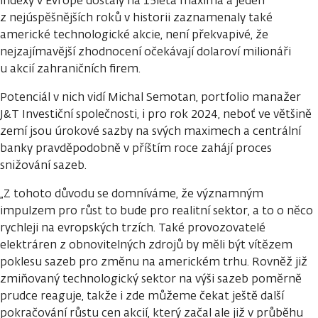
indexy v Evropě dostaly na 15letá maxima a jeden
z nejúspěšnějších roků v historii zaznamenaly také
americké technologické akcie, není překvapivé, že
nejzajímavější zhodnocení očekávají dolaroví milionáři
u akcií zahraničních firem.
Potenciál v nich vidí Michal Semotan, portfolio manažer
J&T Investiční společnosti, i pro rok 2024, neboť ve většině
zemí jsou úrokové sazby na svých maximech a centrální
banky pravděpodobně v příštím roce zahájí proces
snižování sazeb.
„Z tohoto důvodu se domníváme, že významným
impulzem pro růst to bude pro realitní sektor, a to o něco
rychleji na evropských trzích. Také provozovatelé
elektráren z obnovitelných zdrojů by měli být vítězem
poklesu sazeb pro změnu na americkém trhu. Rovněž již
zmiňovaný technologický sektor na výši sazeb poměrně
prudce reaguje, takže i zde můžeme čekat ještě další
pokračování růstu cen akcií, který začal ale již v průběhu