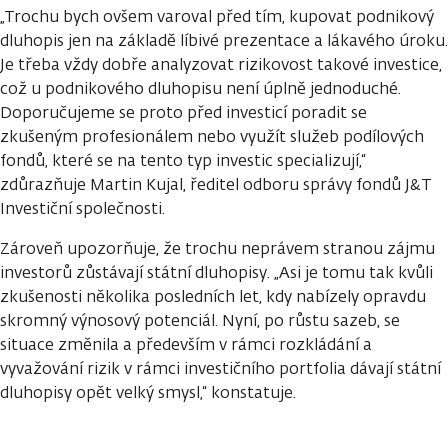
„Trochu bych ovšem varoval před tím, kupovat podnikový
dluhopis jen na základě líbivé prezentace a lákavého úroku.
Je třeba vždy dobře analyzovat rizikovost takové investice,
což u podnikového dluhopisu není úplně jednoduché.
Doporučujeme se proto před investicí poradit se
zkušeným profesionálem nebo využít služeb podílových
fondů, které se na tento typ investic specializují,“
zdůrazňuje Martin Kujal, ředitel odboru správy fondů J&T
Investiční společnosti.
Zároveň upozorňuje, že trochu neprávem stranou zájmu
investorů zůstávají státní dluhopisy. „Asi je tomu tak kvůli
zkušenosti několika posledních let, kdy nabízely opravdu
skromný výnosový potenciál. Nyní, po růstu sazeb, se
situace změnila a především v rámci rozkládání a
vyvažování rizik v rámci investičního portfolia dávají státní
dluhopisy opět velký smysl,“ konstatuje.