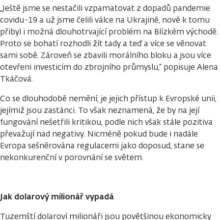
„Ještě jsme se nestačili vzpamatovat z dopadů pandemie
covidu-19 a už jsme čelili válce na Ukrajině, nově k tomu
přibyl i možná dlouhotrvající problém na Blízkém východě.
Proto se bohatí rozhodli žít tady a teď a více se věnovat
sami sobě. Zároveň se zbavili morálního bloku a jsou více
otevřeni investicím do zbrojního průmyslu,“ popisuje Alena
Tkáčová.
Co se dlouhodobě nemění, je jejich přístup k Evropské unii,
jejímiž jsou zastánci. To však neznamená, že by na její
fungování nešetřili kritikou, podle nich však stále pozitiva
převažují nad negativy. Nicméně pokud bude i nadále
Evropa sešněrována regulacemi jako doposud, stane se
nekonkurenční v porovnání se světem.
Jak dolarový milionář vypadá
Tuzemští dolaroví milionáři jsou povětšinou ekonomicky