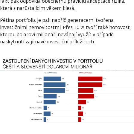
fakt pak odpovídá obecnému pravidlu akceptace rizika,
která s narůstajícím věkem klesá.
Pětina portfolia je pak napříč generacemi tvořena
investičními nemovitostmi. Přes 10 % tvoří také hotovost,
kterou dolaroví milionáři neváhají využít v případě
naskytnutí zajímavé investiční příležitosti.