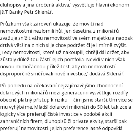
dluhopisy a jiná úročená aktiva,“ vysvětluje hlavní ekonom
J&T Banky Petr Sklenář.
Průzkum však zároveň ukazuje, že movití nad
nemovitostmi nezlomili hůl. Jen desetina z milionářů
zvažuje snížit váhu nemovitostí ve svém majetku a naopak
drtivá většina z nich si je chce podržet či je i mírně zvýšit.
„Tedy nemovitosti, které už nakoupili, chtějí dál držet, aby
zůstaly důležitou částí jejich portfolia. Nevidí v nich však
novou mimořádnou příležitost, aby do nemovitostí
disproporčně směřovali nové investice,“ dodává Sklenář.
Při pohledu na očekávání nejzajímavějšího zhodnocení
dolarových milionářů mezi generacemi vysvětluje rozdíly
obecně platný přístup k riziku – čím jsme starší, tím více se
mu vyhýbáme. Mladší dolaroví milionáři do 50 let tak zcela
logicky více preferují čisté investice v podobě akcií
zahraničních firem, dluhopisů či private ekvity, starší pak
preferují nemovitosti. Jejich preference jasně odpovídá