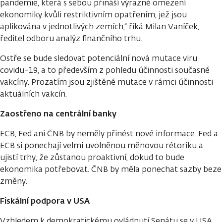
pandemie, která s sebou přináší výrazné omezení
ekonomiky kvůli restriktivním opatřením, jež jsou
aplikována v jednotlivých zemích,“ říká Milan Vaníček,
ředitel odboru analýz finančního trhu.
Ostře se bude sledovat potenciální nová mutace viru
covidu-19, a to především z pohledu účinnosti současné
vakcíny. Prozatím jsou zjištěné mutace v rámci účinnosti
aktuálních vakcín.
Zaostřeno na centrální banky
ECB, Fed ani ČNB by neměly přinést nové informace. Fed a
ECB si ponechají velmi uvolněnou měnovou rétoriku a
ujistí trhy, že zůstanou proaktivní, dokud to bude
ekonomika potřebovat. ČNB by měla ponechat sazby beze
změny.
Fiskální podpora v USA
Vzhledem k demokratickému ovládnutí Senátu se v USA