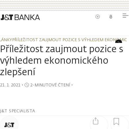
LÁNKY
PŘÍLEŽITOST ZAUJMOUT POZICE S VÝHLEDEM EKONOMICK
LÁNKY
PŘÍLEŽITOST ZAUJMOUT POZICE S VÝHLEDEM EKONOMICK
Příležitost zaujmout pozice s
výhledem ekonomického
zlepšení
21. 1. 2021
・
2-MINUTOVÉ ČTENÍ
・
J&T SPECIALISTA