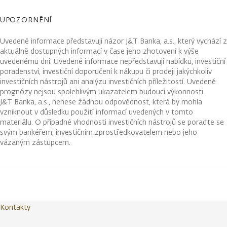
UPOZORNĚNÍ
Uvedené informace představují názor J&T Banka, a.s., který vychází z
aktuálně dostupných informací v čase jeho zhotovení k výše
uvedenému dni. Uvedené informace nepředstavují nabídku, investiční
poradenství, investiční doporučení k nákupu či prodeji jakýchkoliv
investičních nástrojů ani analýzu investičních příležitostí. Uvedené
prognózy nejsou spolehlivým ukazatelem budoucí výkonnosti.
J&T Banka, a.s., nenese žádnou odpovědnost, která by mohla
vzniknout v důsledku použití informací uvedených v tomto
materiálu. O případné vhodnosti investičních nástrojů se poraďte se
svým bankéřem, investičním zprostředkovatelem nebo jeho
vázaným zástupcem.
Kontakty