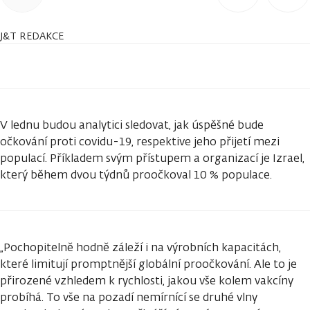
J&T REDAKCE
V lednu budou analytici sledovat, jak úspěšné bude
očkování proti covidu-19, respektive jeho přijetí mezi
populací. Příkladem svým přístupem a organizací je Izrael,
který během dvou týdnů proočkoval 10 % populace.
„Pochopitelně hodně záleží i na výrobních kapacitách,
které limitují promptnější globální proočkování. Ale to je
přirozené vzhledem k rychlosti, jakou vše kolem vakcíny
probíhá. To vše na pozadí nemírnící se druhé vlny