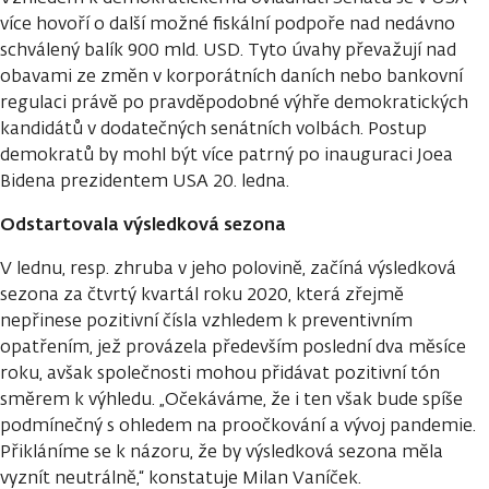
více hovoří o další možné fiskální podpoře nad nedávno
schválený balík 900 mld. USD. Tyto úvahy převažují nad
obavami ze změn v korporátních daních nebo bankovní
regulaci právě po pravděpodobné výhře demokratických
kandidátů v dodatečných senátních volbách. Postup
demokratů by mohl být více patrný po inauguraci Joea
Bidena prezidentem USA 20. ledna.
Odstartovala výsledková sezona
V lednu, resp. zhruba v jeho polovině, začíná výsledková
sezona za čtvrtý kvartál roku 2020, která zřejmě
nepřinese pozitivní čísla vzhledem k preventivním
opatřením, jež provázela především poslední dva měsíce
roku, avšak společnosti mohou přidávat pozitivní tón
směrem k výhledu. „Očekáváme, že i ten však bude spíše
podmínečný s ohledem na proočkování a vývoj pandemie.
Přikláníme se k názoru, že by výsledková sezona měla
vyznít neutrálně,“ konstatuje Milan Vaníček.