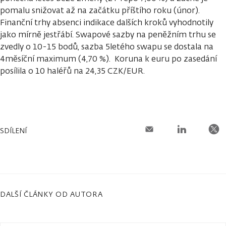
pomalu snižovat až na začátku příštího roku (únor).
Finanční trhy absenci indikace dalších kroků vyhodnotily
jako mírně jestřábí. Swapové sazby na peněžním trhu se
zvedly o 10-15 bodů, sazba 5letého swapu se dostala na
4měsíční maximum (4,70 %). Koruna k euru po zasedání
posílila o 10 haléřů na 24,35 CZK/EUR.
SDÍLENÍ
DALŠÍ ČLÁNKY OD AUTORA