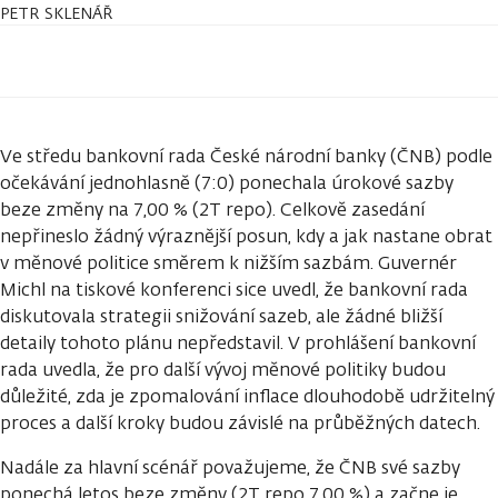
PETR SKLENÁŘ
Ve středu bankovní rada České národní banky (ČNB) podle
očekávání jednohlasně (7:0) ponechala úrokové sazby
beze změny na 7,00 % (2T repo). Celkově zasedání
nepřineslo žádný výraznější posun, kdy a jak nastane obrat
v měnové politice směrem k nižším sazbám. Guvernér
Michl na tiskové konferenci sice uvedl, že bankovní rada
diskutovala strategii snižování sazeb, ale žádné bližší
detaily tohoto plánu nepředstavil. V prohlášení bankovní
rada uvedla, že pro další vývoj měnové politiky budou
důležité, zda je zpomalování inflace dlouhodobě udržitelný
proces a další kroky budou závislé na průběžných datech.
Nadále za hlavní scénář považujeme, že ČNB své sazby
ponechá letos beze změny (2T repo 7,00 %) a začne je