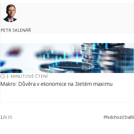
PETR SKLENÁŘ
1-MINUTOVÉ ČTENÍ
Makro: Důvěra v ekonomice na 3letém maximu
1
/
635
Předchozí
/
Další