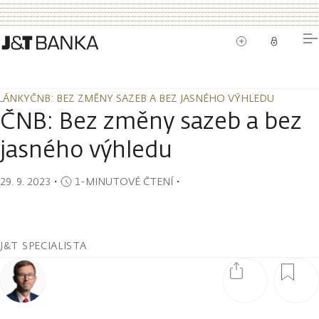
LÁNKY
ČNB: BEZ ZMĚNY SAZEB A BEZ JASNÉHO VÝHLEDU
LÁNKY
ČNB: BEZ ZMĚNY SAZEB A BEZ JASNÉHO VÝHLEDU
ČNB: Bez změny sazeb a bez
jasného výhledu
29. 9. 2023
・
1-MINUTOVÉ ČTENÍ
・
J&T SPECIALISTA