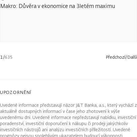
Makro: Důvěra v ekonomice na 3letém maximu
1
/
635
Předchozí
/
Další
UPOZORNĚNÍ
Uvedené informace představují názor J&T Banka, a.s., který vychází z
aktuálně dostupných informací v čase jeho zhotovení k výše
uvedenému dni. Uvedené informace nepředstavují nabídku, investiční
poradenství, investiční doporučení k nákupu či prodeji jakýchkoliv
investičních nástrojů ani analýzu investičních příležitostí. Uvedené
prognózy nejsou spolehlivým ukazatelem budoucí výkonnosti.