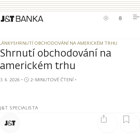
LÁNKY
SHRNUTÍ OBCHODOVÁNÍ NA AMERICKÉM TRHU
LÁNKY
SHRNUTÍ OBCHODOVÁNÍ NA AMERICKÉM TRHU
Shrnutí obchodování na
americkém trhu
3. 6. 2026
・
2-MINUTOVÉ ČTENÍ
・
J&T SPECIALISTA