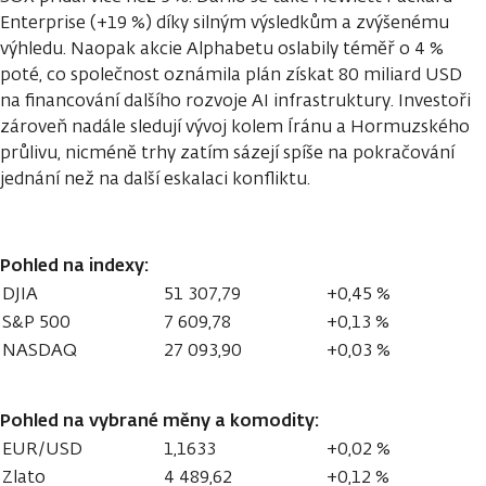
Enterprise (+19 %) díky silným výsledkům a zvýšenému
výhledu. Naopak akcie Alphabetu oslabily téměř o 4 %
poté, co společnost oznámila plán získat 80 miliard USD
na financování dalšího rozvoje AI infrastruktury. Investoři
zároveň nadále sledují vývoj kolem Íránu a Hormuzského
průlivu, nicméně trhy zatím sázejí spíše na pokračování
jednání než na další eskalaci konfliktu.
Pohled na indexy:
DJIA
51 307,79
+0,45 %
S&P 500
7 609,78
+0,13 %
NASDAQ
27 093,90
+0,03 %
Pohled na vybrané měny a komodity:
EUR/USD
1,1633
+0,02 %
Zlato
4 489,62
+0,12 %