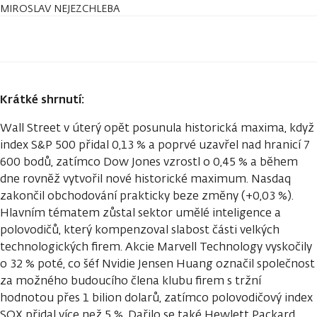
MIROSLAV NEJEZCHLEBA
Krátké shrnutí:
Wall Street v úterý opět posunula historická maxima, když
index S&P 500 přidal 0,13 % a poprvé uzavřel nad hranicí 7
600 bodů, zatímco Dow Jones vzrostl o 0,45 % a během
dne rovněž vytvořil nové historické maximum. Nasdaq
zakončil obchodování prakticky beze změny (+0,03 %).
Hlavním tématem zůstal sektor umělé inteligence a
polovodičů, který kompenzoval slabost části velkých
technologických firem. Akcie Marvell Technology vyskočily
o 32 % poté, co šéf Nvidie Jensen Huang označil společnost
za možného budoucího člena klubu firem s tržní
hodnotou přes 1 bilion dolarů, zatímco polovodičový index
SOX přidal více než 5 %. Dařilo se také Hewlett Packard