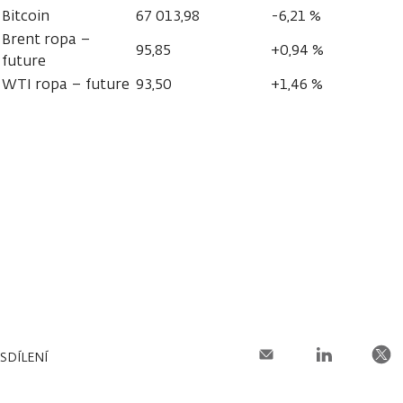
Bitcoin
67 013,98
-6,21 %
Brent ropa –
95,85
+0,94 %
future
WTI ropa – future
93,50
+1,46 %
SDÍLENÍ