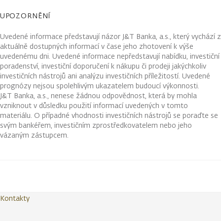
UPOZORNĚNÍ
Uvedené informace představují názor J&T Banka, a.s., který vychází z
aktuálně dostupných informací v čase jeho zhotovení k výše
uvedenému dni. Uvedené informace nepředstavují nabídku, investiční
poradenství, investiční doporučení k nákupu či prodeji jakýchkoliv
investičních nástrojů ani analýzu investičních příležitostí. Uvedené
prognózy nejsou spolehlivým ukazatelem budoucí výkonnosti.
J&T Banka, a.s., nenese žádnou odpovědnost, která by mohla
vzniknout v důsledku použití informací uvedených v tomto
materiálu. O případné vhodnosti investičních nástrojů se poraďte se
svým bankéřem, investičním zprostředkovatelem nebo jeho
vázaným zástupcem.
Kontakty