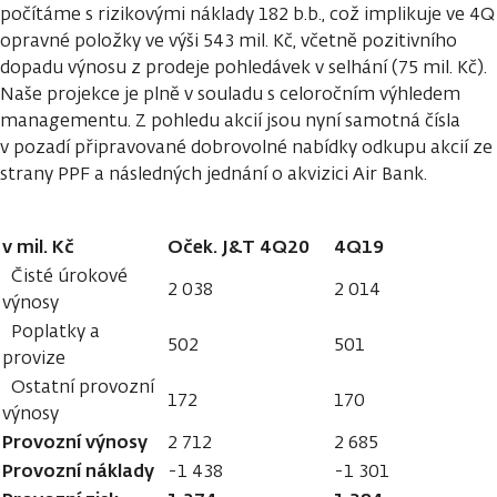
počítáme s rizikovými náklady 182 b.b., což implikuje ve 4Q
opravné položky ve výši 543 mil. Kč, včetně pozitivního
dopadu výnosu z prodeje pohledávek v selhání (75 mil. Kč).
Naše projekce je plně v souladu s celoročním výhledem
managementu. Z pohledu akcií jsou nyní samotná čísla
v pozadí připravované dobrovolné nabídky odkupu akcií ze
strany PPF a následných jednání o akvizici Air Bank.
v mil. Kč
Oček. J&T 4Q20
4Q19
Čisté úrokové
2 038
2 014
výnosy
Poplatky a
502
501
provize
Ostatní provozní
172
170
výnosy
Provozní výnosy
2 712
2 685
Provozní náklady
-1 438
-1 301