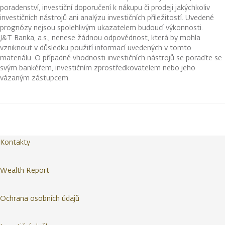
poradenství, investiční doporučení k nákupu či prodeji jakýchkoliv
investičních nástrojů ani analýzu investičních příležitostí. Uvedené
prognózy nejsou spolehlivým ukazatelem budoucí výkonnosti.
J&T Banka, a.s., nenese žádnou odpovědnost, která by mohla
vzniknout v důsledku použití informací uvedených v tomto
materiálu. O případné vhodnosti investičních nástrojů se poraďte se
svým bankéřem, investičním zprostředkovatelem nebo jeho
vázaným zástupcem.
Kontakty
Wealth Report
Ochrana osobních údajů