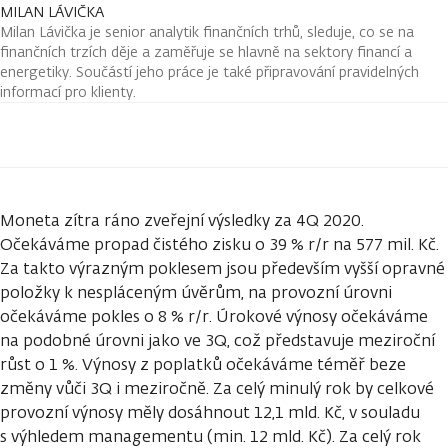
MILAN LÁVIČKA
Milan Lávička je senior analytik finančních trhů, sleduje, co se na
finančních trzích děje a zaměřuje se hlavně na sektory financí a
energetiky. Součástí jeho práce je také připravování pravidelných
informací pro klienty.
Moneta zítra ráno zveřejní výsledky za 4Q 2020.
Očekáváme propad čistého zisku o 39 % r/r na 577 mil. Kč.
Za takto výrazným poklesem jsou především vyšší opravné
položky k nespláceným úvěrům, na provozní úrovni
očekáváme pokles o 8 % r/r. Úrokové výnosy očekáváme
na podobné úrovni jako ve 3Q, což představuje meziroční
růst o 1 %. Výnosy z poplatků očekáváme téměř beze
změny vůči 3Q i meziročně. Za celý minulý rok by celkové
provozní výnosy měly dosáhnout 12,1 mld. Kč, v souladu
s výhledem managementu (min. 12 mld. Kč). Za celý rok