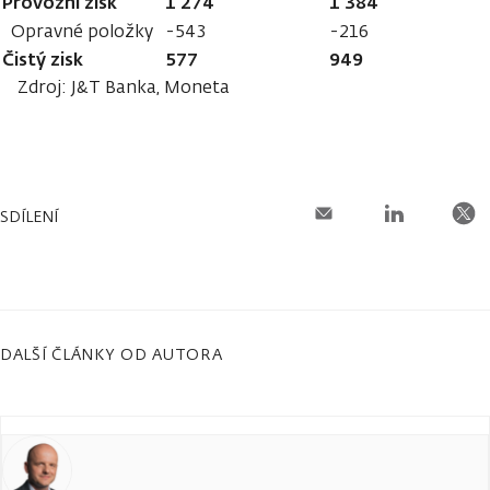
Provozní zisk
1 274
1 384
Opravné položky
-543
-216
Čistý zisk
577
949
Zdroj: J&T Banka, Moneta
SDÍLENÍ
DALŠÍ ČLÁNKY OD AUTORA