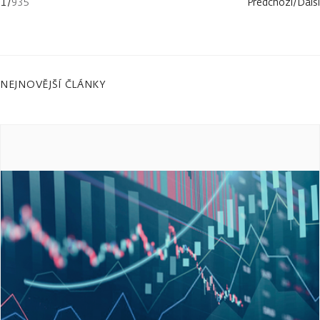
1
/
935
Předchozí
/
Další
NEJNOVĚJŠÍ ČLÁNKY