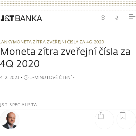
LÁNKY
MONETA ZÍTRA ZVEŘEJNÍ ČÍSLA ZA 4Q 2020
LÁNKY
MONETA ZÍTRA ZVEŘEJNÍ ČÍSLA ZA 4Q 2020
Moneta zítra zveřejní čísla za
4Q 2020
4. 2. 2021
・
1-MINUTOVÉ ČTENÍ
・
J&T SPECIALISTA