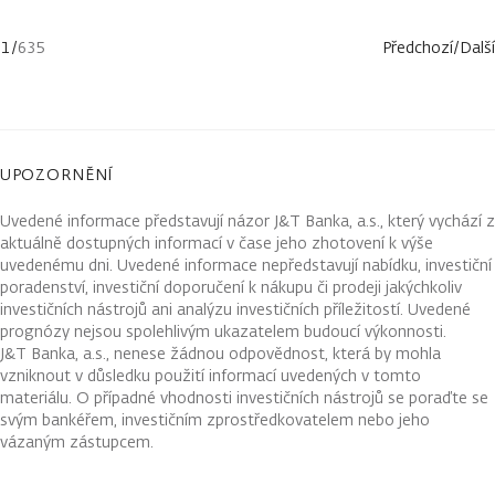
1
/
635
Předchozí
/
Další
UPOZORNĚNÍ
Uvedené informace představují názor J&T Banka, a.s., který vychází z
aktuálně dostupných informací v čase jeho zhotovení k výše
uvedenému dni. Uvedené informace nepředstavují nabídku, investiční
poradenství, investiční doporučení k nákupu či prodeji jakýchkoliv
investičních nástrojů ani analýzu investičních příležitostí. Uvedené
prognózy nejsou spolehlivým ukazatelem budoucí výkonnosti.
J&T Banka, a.s., nenese žádnou odpovědnost, která by mohla
vzniknout v důsledku použití informací uvedených v tomto
materiálu. O případné vhodnosti investičních nástrojů se poraďte se
svým bankéřem, investičním zprostředkovatelem nebo jeho
vázaným zástupcem.