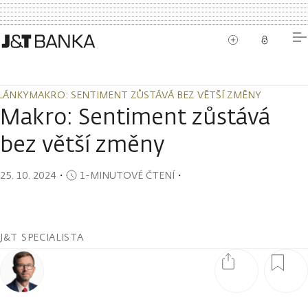
LÁNKY
MAKRO: SENTIMENT ZŮSTÁVÁ BEZ VĚTŠÍ ZMĚNY
LÁNKY
MAKRO: SENTIMENT ZŮSTÁVÁ BEZ VĚTŠÍ ZMĚNY
Makro: Sentiment zůstává
bez větší změny
25. 10. 2024
・
1-MINUTOVÉ ČTENÍ
・
J&T SPECIALISTA