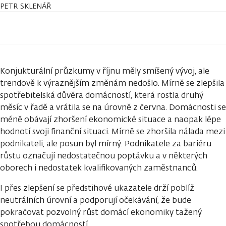
PETR SKLENÁŘ
Konjukturální průzkumy v říjnu měly smíšený vývoj, ale
trendově k výraznějším změnám nedošlo. Mírně se zlepšila
spotřebitelská důvěra domácností, která rostla druhý
měsíc v řadě a vrátila se na úrovně z června. Domácnosti se
méně obávají zhoršení ekonomické situace a naopak lépe
hodnotí svoji finanční situaci. Mírně se zhoršila nálada mezi
podnikateli, ale posun byl mírný. Podnikatele za bariéru
růstu označují nedostatečnou poptávku a v některých
oborech i nedostatek kvalifikovaných zaměstnanců.
I přes zlepšení se předstihové ukazatele drží poblíž
neutrálních úrovní a podporují očekávání, že bude
pokračovat pozvolný růst domácí ekonomiky tažený
spotřebou domácností.