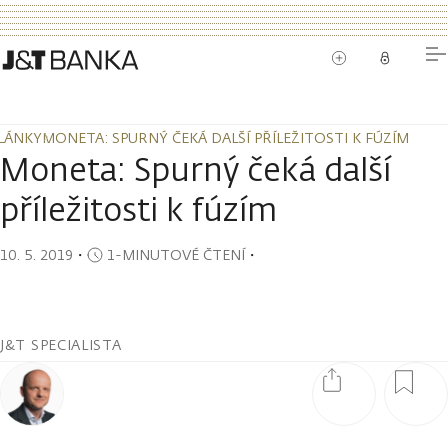
LÁNKY
MONETA: SPURNÝ ČEKÁ DALŠÍ PŘÍLEŽITOSTI K FÚZÍM
LÁNKY
MONETA: SPURNÝ ČEKÁ DALŠÍ PŘÍLEŽITOSTI K FÚZÍM
Moneta: Spurný čeká další
příležitosti k fúzím
10. 5. 2019
・
1-MINUTOVÉ ČTENÍ
・
J&T SPECIALISTA