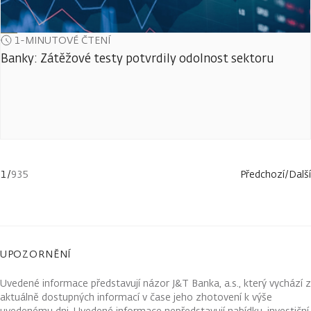
1-MINUTOVÉ ČTENÍ
Banky: Zátěžové testy potvrdily odolnost sektoru
1
/
935
Předchozí
/
Další
UPOZORNĚNÍ
Uvedené informace představují názor J&T Banka, a.s., který vychází z
aktuálně dostupných informací v čase jeho zhotovení k výše
uvedenému dni. Uvedené informace nepředstavují nabídku, investiční