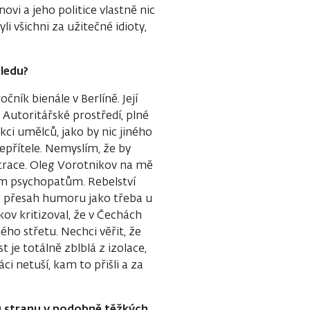
novi a jeho politice vlastně nic
 všichni za užitečné idioty,
ledu?
ník bienále v Berlíně. Její
 Autoritářské prostředí, plné
kci umělců, jako by nic jiného
epřítele. Nemyslím, že by
trace. Oleg Vorotnikov na mě
ným psychopatům. Rebelství
n přesah humoru jako třeba u
ov kritizoval, že v Čechách
mého střetu. Nechci věřit, že
 je totálně zblblá z izolace,
áci netuší, kam to přišli a za
ou stranu v podobně těžkých