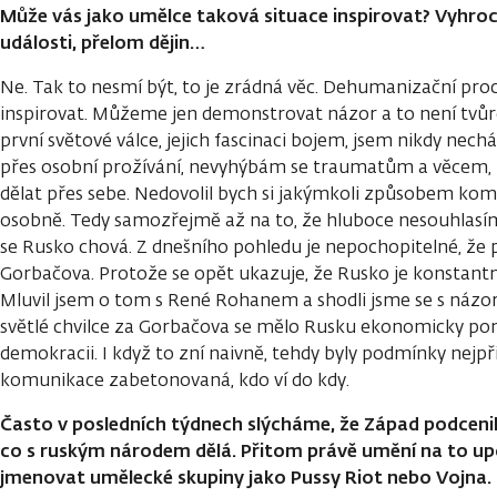
Může vás jako umělce taková situace inspirovat? Vyhr
události, přelom dějin…
Ne. Tak to nesmí být, to je zrádná věc. Dehumanizační pr
inspirovat. Můžeme jen demonstrovat názor a to není tvůrčí
první světové válce, jejich fascinaci bojem, jsem nikdy nechá
přes osobní prožívání, nevyhýbám se traumatům a věcem, 
dělat přes sebe. Nedovolil bych si jakýmkoli způsobem ko
osobně. Tedy samozřejmě až na to, že hluboce nesouhlasím s 
se Rusko chová. Z dnešního pohledu je nepochopitelné, že 
Gorbačova. Protože se opět ukazuje, že Rusko je konstant
Mluvil jsem o tom s René Rohanem a shodli jsme se s názor
světlé chvilce za Gorbačova se mělo Rusku ekonomicky pom
demokracii. I když to zní naivně, tehdy byly podmínky nejpřij
komunikace zabetonovaná, kdo ví do kdy.
Často v posledních týdnech slýcháme, že Západ podceni
co s ruským národem dělá. Přitom právě umění na to 
jmenovat umělecké skupiny jako Pussy Riot nebo Vojna.