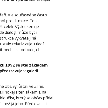
dřeň. Ale současně se často
ní proklamace. To je
ět celek. Výsledkem je
de dialog, může být i
strukce vykvete jiná
tále relativizuje. Hledá
it nechce a nebude, chce
ku 1992 se stal základem
představuje v galerii
 oba vyrůstali ve Zlíně.
hráli hokej s tenisákem a na
loučka, který se občas přidal.
 než já jeho. Před dvaceti