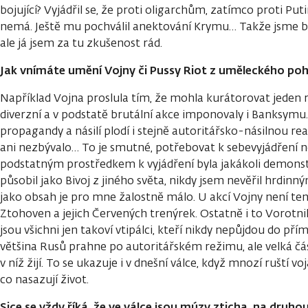
bojující? Vyjádřil se, že proti oligarchům, zatímco proti Puti
nemá. Ještě mu pochválil anektování Krymu… Takže jsme byli
ale já jsem za tu zkušenost rád.
Jak vnímáte umění Vojny či Pussy Riot z uměleckého poh
Například Vojna proslula tím, že mohla kurátorovat jeden roč
diverzní a v podstatě brutální akce imponovaly i Banksymu.
propagandy a násilí plodí i stejně autoritářsko-násilnou rea
ani nezbývalo… To je smutné, potřebovat k sebevyjádření n
podstatným prostředkem k vyjádření byla jakákoli demons
působil jako Bivoj z jiného světa, nikdy jsem nevěřil hrdin
jako obsah je pro mne žalostně málo. U akcí Vojny není te
Ztohoven a jejich Červených trenýrek. Ostatně i to Vorotnik
jsou všichni jen takoví vtipálci, kteří nikdy nepůjdou do pří
většina Rusů prahne po autoritářském režimu, ale velká část
v níž žijí. To se ukazuje i v dnešní válce, když mnozí ruští voj
co nasazují život.
Sice se vždy říká, že ve válce jsou múzy zticha, na druh