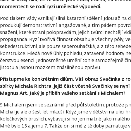
momentech se rodí ryzí umělecké výpovědi.
Pod tlakem vždy vznikají silná katarzní sdělení. Jdou až na 
produkují demonstrativní, angažované, a tím pádem povrch
snažení, které straní polopravdám, jejich tvůrci nechtějí vid
propaganda. Ryzí tvořivá činnost obsahuje všechny póly, ve
sebedestruktivní, ale pouze seberouhačská, a z této sebede
konstrukce. Hledá nové úhly pohledu, zatavené hodnoty neus
čerstvou esenci. Jednosměrné umění tohle samozřejmě čin
jistotu a jasnou mozkem znásilněnou zprávu.
Přistupme ke konkrétním dílům. Váš obraz Svačinka z ro
sbírky Michala Richtra, jejíž část včetně Svačinky se nyní 
Magnus Art. Jaký je příběh vašeho setkání s Michalem?
S Michalem jsem se seznámil před půl stoletím, protože jsme
Michal je ale o šest let mladší. Když jsme v dětství na ulici 
kolečkových bruslích, vybavuji si ho jen matně jako malého k
Mně bylo 13 a jemu 7. Takže on si mě z té doby pamatuje víc