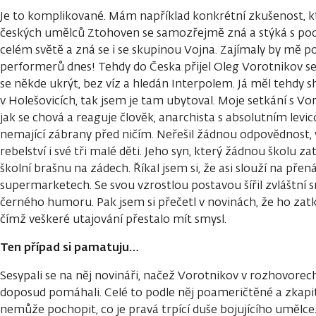
Je to komplikované. Mám například konkrétní zkušenost, kte
českých umělců Ztohoven se samozřejmě zná a stýká s podo
celém světě a zná se i se skupinou Vojna. Zajímaly by mě p
performerů dnes! Tehdy do Česka přijel Oleg Vorotnikov s
se někde ukrýt, bez víz a hledán Interpolem. Já měl tehdy 
v Holešovicích, tak jsem je tam ubytoval. Moje setkání s 
jak se chová a reaguje člověk, anarchista s absolutním lev
nemající zábrany před ničím. Neřešil žádnou odpovědnost
rebelství i své tři malé děti. Jeho syn, který žádnou školu za
školní brašnu na zádech. Říkal jsem si, že asi slouží na pře
supermarketech. Se svou vzrostlou postavou šířil zvláštní 
černého humoru. Pak jsem si přečetl v novinách, že ho zatk
čímž veškeré utajování přestalo mít smysl.
Ten případ si pamatuju…
Sesypali se na něj novináři, načež Vorotnikov v rozhovorec
doposud pomáhali. Celé to podle něj poameričtěné a zkapit
nemůže pochopit, co je pravá trpící duše bojujícího umělce