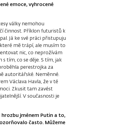
ocené emoce, vyhrocené
ocesy války nemohou
 činnost. Příklon futuristů k
pal. Já ke své práci přistupuju
které mě trápí, ale musím to
mentovat nic, co neprožívám
tím, co se děje. S tím, jak
proběhla perestrojka za
ně autoritářské. Neměnné.
em Václava Havla, že v té
oci. Zkusit tam zavést
atelnější. V současnosti je
l hrozbu jménem Putin a to,
upozorňovalo často. Můžeme