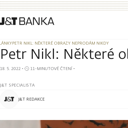
LÁNKY
PETR NIKL: NĚKTERÉ OBRAZY NEPRODÁM NIKDY
LÁNKY
PETR NIKL: NĚKTERÉ OBRAZY NEPRODÁM NIKDY
Petr Nikl: Některé 
18. 5. 2022
・
11-MINUTOVÉ ČTENÍ
・
J&T SPECIALISTA
J&T REDAKCE