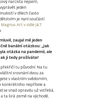
akový narcista nejsem,
 vyprávět jeden
nulostí v dílech často
dětstvím je nyní součástí
i Magnus Art v sídle J&T
.
mluvil, zaujal mě jeden
čně banální otázkou: „Jak
yla otázka na pandemii, ale
Jak ji tedy prožíváte?
 překřičí tu původní. Na tu
vláštní srovnání dvou za
ujete s vlastním svědomím,
 konkrétního nepřítele a
vid se snad opravdu už vstřebá,
 a ta širá země na východě,