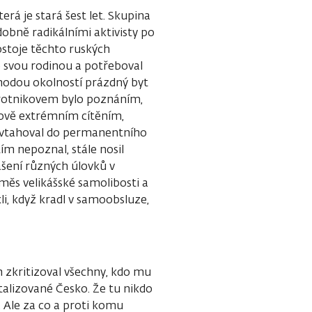
rá je stará šest let. Skupina
bně radikálními aktivisty po
ostoje těchto ruských
e svou rodinou a potřeboval
shodou okolností prázdný byt
Vorotnikovem bylo poznáním,
icově extrémním cítěním,
, vtahoval do permanentního
tím nepoznal, stále nosil
nášení různých úlovků v
směs velikášské samolibosti a
li, když kradl v samoobsluze,
h zkritizoval všechny, kdo mu
alizované Česko. Že tu nikdo
. Ale za co a proti komu