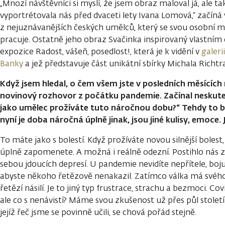
„Mnozí návštěvníci si myslí, že jsem obraz maloval já, ale t
vyportrétovala nás před dvaceti lety Ivana Lomová,“ začíná
z nejuznávanějších českých umělců, který se svou osobní mi
pracuje. Ostatně jeho obraz Svačinka inspirovaný vlastním 
expozice Radost, vášeň, posedlost!, která je k vidění v
galeri
Banky
a jež představuje část unikátní sbírky Michala Richtra
Když jsem hledal, o čem všem jste v posledních měsících 
novinový rozhovor z počátku pandemie. Začínal neskute
jako umělec prožíváte tuto náročnou dobu?“ Tehdy to b
nyní je doba náročná úplně jinak, jsou jiné kulisy, emoce. 
To máte jako s bolestí. Když prožíváte novou silnější bolest,
úplně zapomenete. A možná i reálně odezní. Postihlo nás z
sebou jdoucích depresí. U pandemie nevidíte nepřítele, boj
abyste někoho řetězově nenakazil. Zatímco válka má svého
řetězí násilí. Je to jiný typ frustrace, strachu a bezmoci. Co
ale co s nenávistí? Máme svou zkušenost už přes půl století
jejíž řeč jsme se povinně učili, se chová pořád stejně.