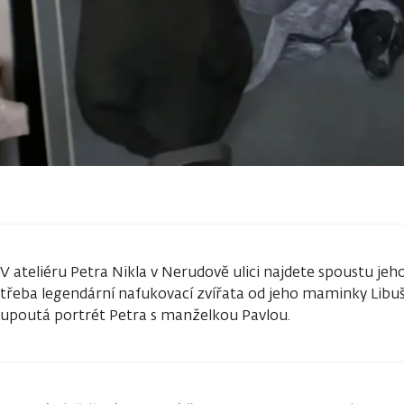
V ateliéru Petra Nikla v Nerudově ulici najdete spoustu jeh
třeba legendární nafukovací zvířata od jeho maminky Libu
upoutá portrét Petra s manželkou Pavlou.