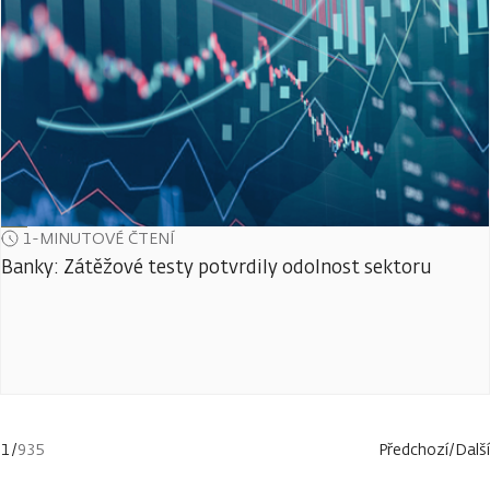
1-MINUTOVÉ ČTENÍ
Banky: Zátěžové testy potvrdily odolnost sektoru
1
/
935
Předchozí
/
Další