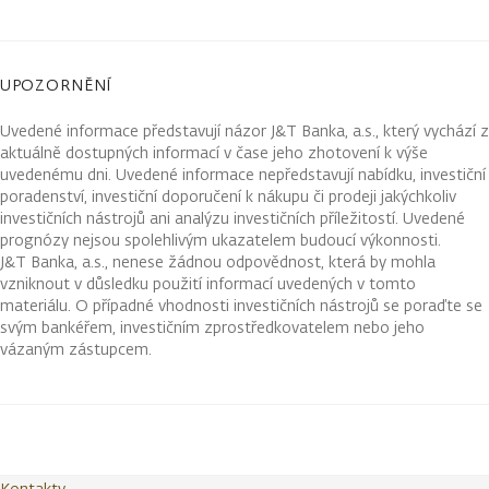
UPOZORNĚNÍ
Uvedené informace představují názor J&T Banka, a.s., který vychází z
aktuálně dostupných informací v čase jeho zhotovení k výše
uvedenému dni. Uvedené informace nepředstavují nabídku, investiční
poradenství, investiční doporučení k nákupu či prodeji jakýchkoliv
investičních nástrojů ani analýzu investičních příležitostí. Uvedené
prognózy nejsou spolehlivým ukazatelem budoucí výkonnosti.
J&T Banka, a.s., nenese žádnou odpovědnost, která by mohla
vzniknout v důsledku použití informací uvedených v tomto
materiálu. O případné vhodnosti investičních nástrojů se poraďte se
svým bankéřem, investičním zprostředkovatelem nebo jeho
vázaným zástupcem.
Kontakty