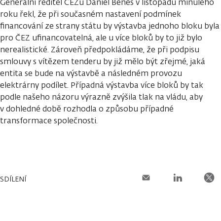
Generální ředitel ČEZu Daniel Beneš v listopadu minulého
roku řekl, že při současném nastavení podmínek
financování ze strany státu by výstavba jednoho bloku byla
pro ČEZ ufinancovatelná, ale u více bloků by to již bylo
nerealistické. Zároveň předpokládáme, že při podpisu
smlouvy s vítězem tenderu by již mělo být zřejmé, jaká
entita se bude na výstavbě a následném provozu
elektrárny podílet. Případná výstavba více bloků by tak
podle našeho názoru výrazně zvýšila tlak na vládu, aby
v dohledné době rozhodla o způsobu případné
transformace společnosti.
SDÍLENÍ