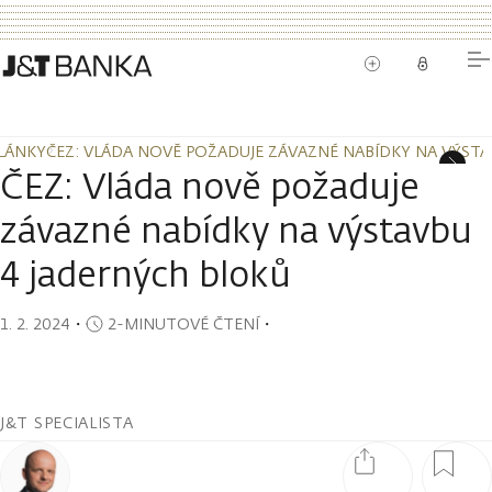
LÁNKY
ČEZ: VLÁDA NOVĚ POŽADUJE ZÁVAZNÉ NABÍDKY NA VÝST
LÁNKY
ČEZ: VLÁDA NOVĚ POŽADUJE ZÁVAZNÉ NABÍDKY NA VÝST
ČEZ: Vláda nově požaduje
závazné nabídky na výstavbu
4 jaderných bloků
1. 2. 2024
・
2-MINUTOVÉ ČTENÍ
・
J&T SPECIALISTA