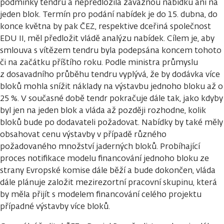
podmínky tendru a nepředložila závaznou nabídku ani na
jeden blok. Termín pro podání nabídek je do 15. dubna, do
konce května by pak ČEZ, respektive dceřiná společnost
EDU II, měl předložit vládě analýzu nabídek. Cílem je, aby
smlouva s vítězem tendru byla podepsána koncem tohoto
či na začátku příštího roku. Podle ministra průmyslu
z dosavadního průběhu tendru vyplývá, že by dodávka více
bloků mohla snížit náklady na výstavbu jednoho bloku až o
25 %. V současné době tendr pokračuje dále tak, jako kdyby
byl jen na jeden blok a vláda až později rozhodne, kolik
bloků bude po dodavateli požadovat. Nabídky by také měly
obsahovat cenu výstavby v případě různého
požadovaného množství jaderných bloků. Probíhající
proces notifikace modelu financování jednoho bloku ze
strany Evropské komise dále běží a bude dokončen, vláda
dále plánuje založit mezirezortní pracovní skupinu, která
by měla přijít s modelem financování celého projektu
případné výstavby více bloků.