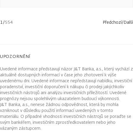
1
/
554
Předchozí
/
Další
UPOZORNĚNÍ
Uvedené informace představují názor J&T Banka, a.s., který vychází z
aktuálně dostupných informací v čase jeho zhotovení k výše
uvedenému dni. Uvedené informace nepředstavují nabídku, investiční
poradenství, investiční doporučení k nákupu či prodeji jakýchkoliv
investičních nástrojů ani analýzu investičních příležitostí. Uvedené
prognózy nejsou spolehlivým ukazatelem budoucí výkonnosti.
J&T Banka, a.s., nenese žádnou odpovědnost, která by mohla
vzniknout v důsledku použití informací uvedených v tomto
materiálu. O případné vhodnosti investičních nástrojů se poraďte se
svým bankéřem, investičním zprostředkovatelem nebo jeho
vázaným zástupcem.