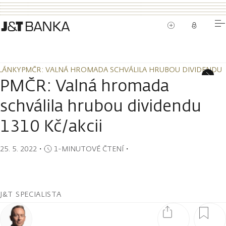
LÁNKY
PMČR: VALNÁ HROMADA SCHVÁLILA HRUBOU DIVIDENDU 1
LÁNKY
PMČR: VALNÁ HROMADA SCHVÁLILA HRUBOU DIVIDENDU 1
PMČR: Valná hromada
schválila hrubou dividendu
1310 Kč/akcii
25. 5. 2022
・
1-MINUTOVÉ ČTENÍ
・
J&T SPECIALISTA