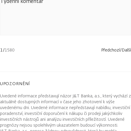
Týdenní komentář
1
/
1580
Předchozí
/
Další
UPOZORNĚNÍ
Uvedené informace představují názor J&T Banka, a.s., který vychází z
aktuálně dostupných informací v čase jeho zhotovení k výše
uvedenému dni. Uvedené informace nepředstavují nabídku, investiční
poradenství, investiční doporučení k nákupu či prodeji jakýchkoliv
investičních nástrojů ani analýzu investičních příležitostí. Uvedené
prognózy nejsou spolehlivým ukazatelem budoucí výkonnosti.
J&T Banka, a.s., nenese žádnou odpovědnost, která by mohla