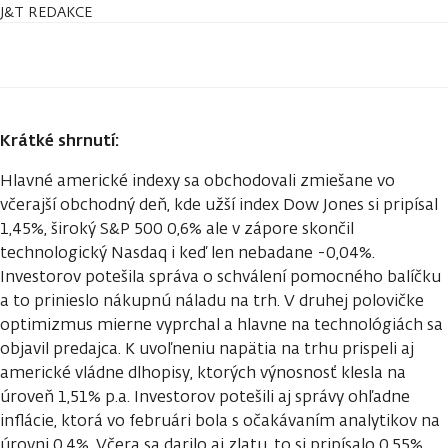
J&T REDAKCE
Krátké shrnutí:
Hlavné americké indexy sa obchodovali zmiešane vo
včerajší obchodný deň, kde užší index Dow Jones si pripísal
1,45%, široký S&P 500 0,6% ale v zápore skončil
technologický Nasdaq i keď len nebadane -0,04%.
Investorov potešila správa o schválení pomocného balíčku
a to prinieslo nákupnú náladu na trh. V druhej polovičke
optimizmus mierne vyprchal a hlavne na technológiách sa
objavil predajca. K uvoľneniu napätia na trhu prispeli aj
americké vládne dlhopisy, ktorých výnosnosť klesla na
úroveň 1,51% p.a. Investorov potešili aj správy ohľadne
inflácie, ktorá vo februári bola s očakávaním analytikov na
úrovni 0,4%. Včera sa darilo aj zlatu, to si pripísalo 0,55%.