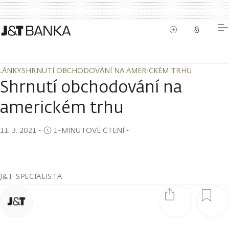
LÁNKY
SHRNUTÍ OBCHODOVÁNÍ NA AMERICKÉM TRHU
LÁNKY
SHRNUTÍ OBCHODOVÁNÍ NA AMERICKÉM TRHU
Shrnutí obchodování na
americkém trhu
11. 3. 2021
・
1-MINUTOVÉ ČTENÍ
・
J&T SPECIALISTA