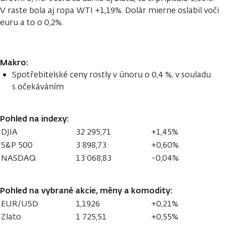
V raste bola aj ropa WTI +1,19%. Dolár mierne oslabil voči
euru a to o 0,2%.
Makro:
Spotřebitelské ceny rostly v únoru o 0,4 %, v souladu
s očekáváním
Pohled na indexy:
DJIA
32 295,71
+1,45%
S&P 500
3 898,73
+0,60%
NASDAQ
13 068,83
-0,04%
Pohled na vybrané akcie, měny a komodity:
EUR/USD
1,1926
+0,21%
Zlato
1 725,51
+0,55%