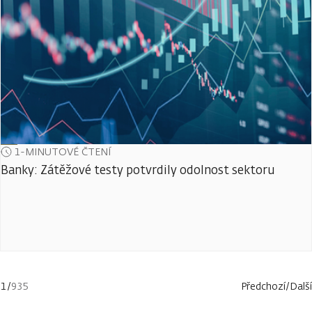
1-MINUTOVÉ ČTENÍ
Banky: Zátěžové testy potvrdily odolnost sektoru
1
/
935
Předchozí
/
Další