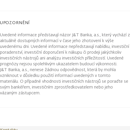
UPOZORNĚNÍ
Uvedené informace představují názor J&T Banka, a.s., který vychází z
aktuálně dostupných informací v čase jeho zhotovení k výše
uvedenému dni. Uvedené informace nepředstavují nabídku, investiční
poradenství, investiční doporučení k nákupu či prodeji jakýchkoliv
investičních nástrojů ani analýzu investičních příležitostí. Uvedené
prognózy nejsou spolehlivým ukazatelem budoucí výkonnosti.
J&T Banka, a.s., nenese žádnou odpovědnost, která by mohla
vzniknout v důsledku použití informací uvedených v tomto
materiálu. O případné vhodnosti investičních nástrojů se poraďte se
svým bankéřem, investičním zprostředkovatelem nebo jeho
vázaným zástupcem.
Kontakty