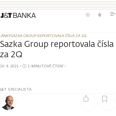
LÁNKY
SAZKA GROUP REPORTOVALA ČÍSLA ZA 2Q
LÁNKY
SAZKA GROUP REPORTOVALA ČÍSLA ZA 2Q
Sazka Group reportovala čísla
za 2Q
10. 9. 2021
・
1-MINUTOVÉ ČTENÍ
・
J&T SPECIALISTA