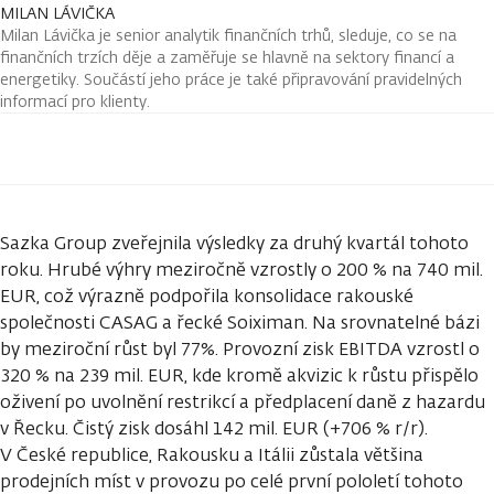
MILAN LÁVIČKA
Milan Lávička je senior analytik finančních trhů, sleduje, co se na
finančních trzích děje a zaměřuje se hlavně na sektory financí a
energetiky. Součástí jeho práce je také připravování pravidelných
informací pro klienty.
Sazka Group zveřejnila výsledky za druhý kvartál tohoto
roku. Hrubé výhry meziročně vzrostly o 200 % na 740 mil.
EUR, což výrazně podpořila konsolidace rakouské
společnosti CASAG a řecké Soiximan. Na srovnatelné bázi
by meziroční růst byl 77%. Provozní zisk EBITDA vzrostl o
320 % na 239 mil. EUR, kde kromě akvizic k růstu přispělo
oživení po uvolnění restrikcí a předplacení daně z hazardu
v Řecku. Čistý zisk dosáhl 142 mil. EUR (+706 % r/r).
V České republice, Rakousku a Itálii zůstala většina
prodejních míst v provozu po celé první pololetí tohoto