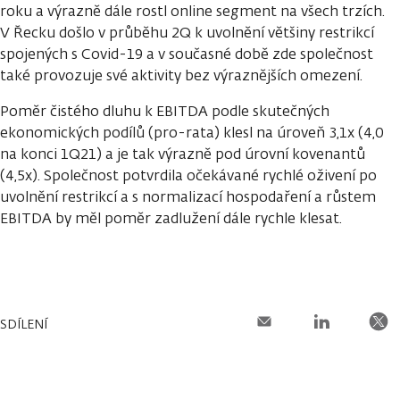
roku a výrazně dále rostl online segment na všech trzích.
V Řecku došlo v průběhu 2Q k uvolnění většiny restrikcí
spojených s Covid-19 a v současné době zde společnost
také provozuje své aktivity bez výraznějších omezení.
Poměr čistého dluhu k EBITDA podle skutečných
ekonomických podílů (pro-rata) klesl na úroveň 3,1x (4,0
na konci 1Q21) a je tak výrazně pod úrovní kovenantů
(4,5x). Společnost potvrdila očekávané rychlé oživení po
uvolnění restrikcí a s normalizací hospodaření a růstem
EBITDA by měl poměr zadlužení dále rychle klesat.
SDÍLENÍ