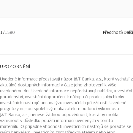
1
/
1580
Předchozí
/
Další
UPOZORNĚNÍ
Uvedené informace představují názor J&T Banka, a.s., který vychází z
aktuálně dostupných informací v čase jeho zhotovení k výše
uvedenému dni. Uvedené informace nepředstavují nabídku, investiční
poradenství, investiční doporučení k nákupu či prodeji jakýchkoliv
investičních nástrojů ani analýzu investičních příležitostí. Uvedené
prognózy nejsou spolehlivým ukazatelem budoucí výkonnosti.
J&T Banka, a.s., nenese žádnou odpovědnost, která by mohla
vzniknout v důsledku použití informací uvedených v tomto
materiálu. O případné vhodnosti investičních nástrojů se poraďte se
svým bankéřem, investičním zprostředkovatelem nebo jeho