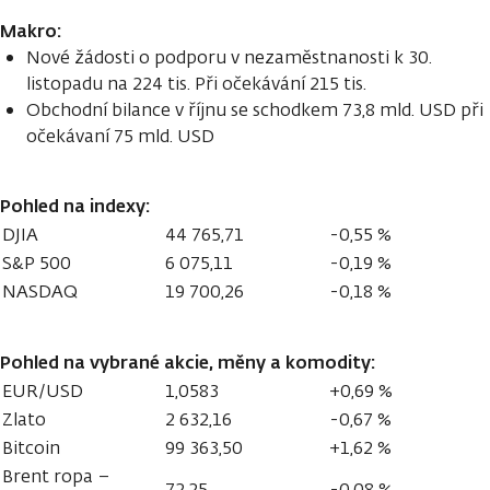
Makro:
Nové žádosti o podporu v nezaměstnanosti k 30.
listopadu na 224 tis. Při očekávání 215 tis.
Obchodní bilance v říjnu se schodkem 73,8 mld. USD při
očekávaní 75 mld. USD
Pohled na indexy:
DJIA
44 765,71
-0,55 %
S&P 500
6 075,11
-0,19 %
NASDAQ
19 700,26
-0,18 %
Pohled na vybrané akcie, měny a komodity:
EUR/USD
1,0583
+0,69 %
Zlato
2 632,16
-0,67 %
Bitcoin
99 363,50
+1,62 %
Brent ropa –
72,25
-0,08 %