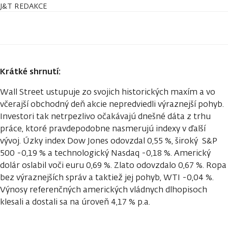
J&T REDAKCE
Krátké shrnutí:
Wall Street ustupuje zo svojich historických maxím a vo
včerajší obchodný deň akcie nepredviedli výraznejší pohyb.
Investori tak netrpezlivo očakávajú dnešné dáta z trhu
práce, ktoré pravdepodobne nasmerujú indexy v ďalší
vývoj. Úzky index Dow Jones odovzdal 0,55 %, široký S&P
500 -0,19 % a technologický Nasdaq -0,18 %. Americký
dolár oslabil voči euru 0,69 %. Zlato odovzdalo 0,67 %. Ropa
bez výraznejších správ a taktiež jej pohyb, WTI -0,04 %.
Výnosy referenčných amerických vládnych dlhopisoch
klesali a dostali sa na úroveň 4,17 % p.a.