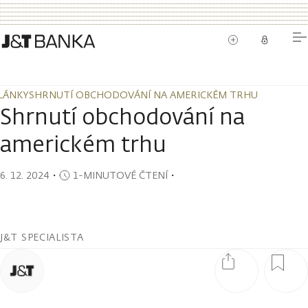
LÁNKY
SHRNUTÍ OBCHODOVÁNÍ NA AMERICKÉM TRHU
LÁNKY
SHRNUTÍ OBCHODOVÁNÍ NA AMERICKÉM TRHU
Shrnutí obchodování na
americkém trhu
6. 12. 2024
・
1-MINUTOVÉ ČTENÍ
・
J&T SPECIALISTA