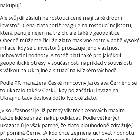
nakupují.
Ale svůj díl zásluh na rostoucí ceně mají také drobní
investoři. Cena zlata totiž reaguje na rostoucí nejistotu,
která panuje nejen na trzích, ale také v geopolitice.
Obecně můžeme říci, že zlato masivně roste v době vysoké
inflace, kdy se u investorů prosazuje jeho vlastnost
uchovávání hodnoty. A totéž platí také pro jakékoli
geopolitické otřesy, v současnosti například v souvislosti
s válkou na Ukrajině a situací na Blízkém východě.
Podle PR manažera České mincovny Jaroslava Černého se
to ukázalo také v Česku, kdy po začátku invaze na
Ukrajinu tady doslova došlo fyzické zlato.
„V současnosti je již patrný vliv těch cenových maxim,
takže lidé se snaží nákup odkládat. Podle veškerých
ukazatelů je však patrné, že zlato dlouhodobě zdražuje,“
připomíná Černý. „A kdo chce zejména uchovat hodnotu