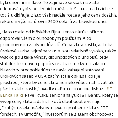
byla enormní inflace. To zajímavé se však na zlatě
odehrává nyní v posledních měsících. Situace na trzích se
totiž uklidňuje. Zlato však nadále roste a jeho cena dosáhla
rekordní výše na úrovni 2400 dolarů za troyskou unci.
„Zlato rostlo od loňského října. Tento nárůst přitom
odporoval všem dlouhodobým poučkám. A to
přinejmenším ze dvou důvodů. Cena zlata rostla, ačkoliv
úrokové sazby zejména v USA jsou relativně vysoko, takže
vysoko jsou také výnosy dlouhodobých dluhopisů, tedy
stabilních cenných papírů s relativně nízkým rizikem.
Navzdory předpokladům se navíc zahájení snižování
úrokových sazeb v USA zatím stále odkládá, což je
prostředí, které by ceně zlata nemělo vůbec nahrávat, ale
přesto zlato rostlo,“ uvedl v dalším dílu online diskuzí
J&T
Banka Talks
Pavel Ryska, senior analytik J&T Banky, který se
vývoji ceny zlata a dalších kovů dlouhodobě věnuje.
„Druhým zcela nečekaným jevem je objem zlata v ETF
fondech. Ty umožňují investorům se zlatem obchodovat