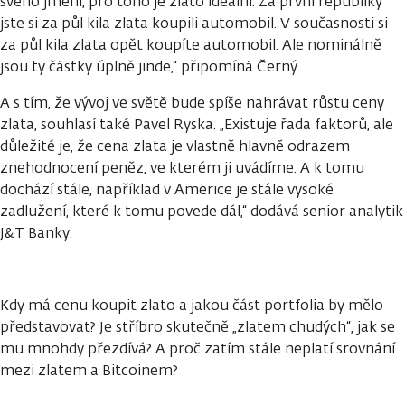
svého jmění, pro toho je zlato ideální. Za první republiky
jste si za půl kila zlata koupili automobil. V současnosti si
za půl kila zlata opět koupíte automobil. Ale nominálně
jsou ty částky úplně jinde,“ připomíná Černý.
A s tím, že vývoj ve světě bude spíše nahrávat růstu ceny
zlata, souhlasí také Pavel Ryska. „Existuje řada faktorů, ale
důležité je, že cena zlata je vlastně hlavně odrazem
znehodnocení peněz, ve kterém ji uvádíme. A k tomu
dochází stále, například v Americe je stále vysoké
zadlužení, které k tomu povede dál,“ dodává senior analytik
J&T Banky.
Kdy má cenu koupit zlato a jakou část portfolia by mělo
představovat? Je stříbro skutečně „zlatem chudých“, jak se
mu mnohdy přezdívá? A proč zatím stále neplatí srovnání
mezi zlatem a Bitcoinem?