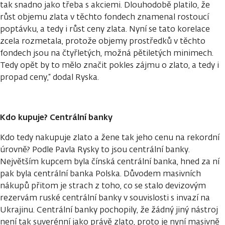
tak snadno jako třeba s akciemi. Dlouhodobě platilo, že
růst objemu zlata v těchto fondech znamenal rostoucí
poptávku, a tedy i růst ceny zlata. Nyní se tato korelace
zcela rozmetala, protože objemy prostředků v těchto
fondech jsou na čtyřletých, možná pětiletých minimech.
Tedy opět by to mělo značit pokles zájmu o zlato, a tedy i
propad ceny,“ dodal Ryska.
Kdo kupuje? Centrální banky
Kdo tedy nakupuje zlato a žene tak jeho cenu na rekordní
úrovně? Podle Pavla Rysky to jsou centrální banky.
Největším kupcem byla čínská centrální banka, hned za ní
pak byla centrální banka Polska. Důvodem masivních
nákupů přitom je strach z toho, co se stalo devizovým
rezervám ruské centrální banky v souvislosti s invazí na
Ukrajinu. Centrální banky pochopily, že žádný jiný nástroj
není tak suverénní jako právě zlato, proto je nyní masivně