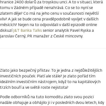
hranice 2400 dolarů za troyskou unci. A to v situaci, která
tomu v žádném případě nenahrává. Co se to nyní se
zlatem děje? Co má na jeho cenu v současnosti největší
vliv? A jak se bude cena pravděpodobně vyvíjet v dalších
měsících? Nejen na to odpovídali v další epizodě online
diskuzí
J&T Banka Talks
senior analytik Pavel Ryska a
Jaroslav Černý, PR manažer z České mincovny.
Zlato jako bezpečný přístav. To je jedna z nejdůležitějších
investičních pouček. Platí ale stále? Je zlato pořád tím
ideálním investičním nástrojem, když to na kapitálových
trzích bouří a ve světě roste nejistota?
Podle odborníků na tuto komoditu zlato svou pozici
nadále obhajuje a obhájilo ji i v posledních dvou letech, kdy