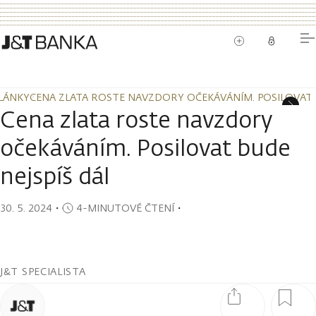
LÁNKY
CENA ZLATA ROSTE NAVZDORY OČEKÁVÁNÍM. POSILOVAT B
LÁNKY
CENA ZLATA ROSTE NAVZDORY OČEKÁVÁNÍM. POSILOVAT B
Cena zlata roste navzdory
očekáváním. Posilovat bude
nejspíš dál
30. 5. 2024
・
4-MINUTOVÉ ČTENÍ
・
J&T SPECIALISTA