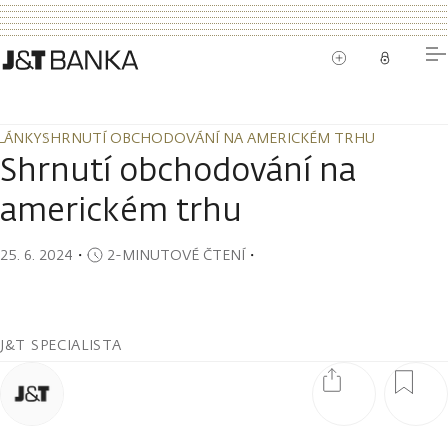
LÁNKY
SHRNUTÍ OBCHODOVÁNÍ NA AMERICKÉM TRHU
LÁNKY
SHRNUTÍ OBCHODOVÁNÍ NA AMERICKÉM TRHU
Shrnutí obchodování na
americkém trhu
25. 6. 2024
・
2-MINUTOVÉ ČTENÍ
・
J&T SPECIALISTA