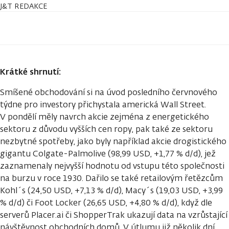
J&T REDAKCE
Krátké shrnutí:
Smíšené obchodování si na úvod posledního červnového
týdne pro investory přichystala americká Wall Street.
V pondělí měly navrch akcie zejména z energetického
sektoru z důvodu vyšších cen ropy, pak také ze sektoru
nezbytné spotřeby, jako byly například akcie drogistického
gigantu Colgate-Palmolive (98,99 USD, +1,77 % d/d), jež
zaznamenaly nejvyšší hodnotu od vstupu této společnosti
na burzu v roce 1930. Dařilo se také retailovým řetězcům
Kohl´s (24,50 USD, +7,13 % d/d), Macy´s (19,03 USD, +3,99
% d/d) či Foot Locker (26,65 USD, +4,80 % d/d), když dle
serverů Placer.ai či ShopperTrak ukazují data na vzrůstající
návštěvnost obchodních domů. V útlumu již několik dní