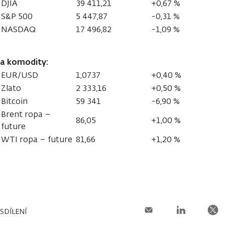
DJIA
39 411,21
+0,67 %
S&P 500
5 447,87
-0,31 %
NASDAQ
17 496,82
-1,09 %
a komodity:
EUR/USD
1,0737
+0,40 %
Zlato
2 333,16
+0,50 %
Bitcoin
59 341
-6,90 %
Brent ropa –
86,05
+1,00 %
future
WTI ropa – future
81,66
+1,20 %
SDÍLENÍ