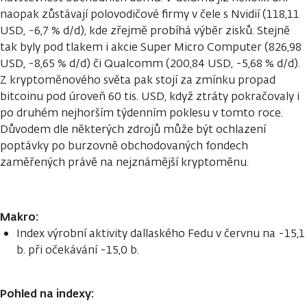
naopak zůstávají polovodičové firmy v čele s Nvidií (118,11
USD, -6,7 % d/d), kde zřejmě probíhá výběr zisků. Stejně
tak byly pod tlakem i akcie Super Micro Computer (826,98
USD, -8,65 % d/d) či Qualcomm (200,84 USD, -5,68 % d/d).
Z kryptoměnového světa pak stojí za zmínku propad
bitcoinu pod úroveň 60 tis. USD, když ztráty pokračovaly i
po druhém nejhorším týdenním poklesu v tomto roce.
Důvodem dle některých zdrojů může být ochlazení
poptávky po burzovně obchodovaných fondech
zaměřených právě na nejznámější kryptoměnu.
Makro:
Index výrobní aktivity dallaského Fedu v červnu na -15,1
b. při očekávání -15,0 b.
Pohled na indexy: