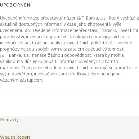
UPOZORNĚNÍ
Uvedené informace představují názor J&T Banka, a.s., který vychází z
aktuálně dostupných informací v čase jeho zhotovení k výše
uvedenému dni. Uvedené informace nepředstavují nabídku, investiční
poradenství, investiční doporučení k nákupu či prodeji jakýchkoliv
investičních nástrojů ani analýzu investičních příležitostí. Uvedené
prognózy nejsou spolehlivým ukazatelem budoucí výkonnosti.
J&T Banka, a.s., nenese žádnou odpovědnost, která by mohla
vzniknout v důsledku použití informací uvedených v tomto
materiálu. O případné vhodnosti investičních nástrojů se poraďte se
svým bankéřem, investičním zprostředkovatelem nebo jeho
vázaným zástupcem.
Kontakty
Wealth Report