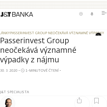
LÁNKY
PASSERINVEST GROUP NEOČEKÁVÁ VÝZNAMNÉ VÝPADKY 
LÁNKY
PASSERINVEST GROUP NEOČEKÁVÁ VÝZNAMNÉ VÝPADKY 
Passerinvest Group
neočekává významné
výpadky z nájmu
30. 3. 2020
・
1-MINUTOVÉ ČTENÍ
・
J&T SPECIALISTA