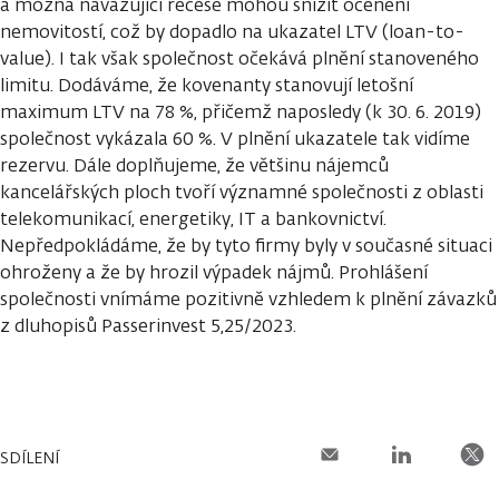
a možná navazující recese mohou snížit ocenění
nemovitostí, což by dopadlo na ukazatel LTV (loan-to-
value). I tak však společnost očekává plnění stanoveného
limitu. Dodáváme, že kovenanty stanovují letošní
maximum LTV na 78 %, přičemž naposledy (k 30. 6. 2019)
společnost vykázala 60 %. V plnění ukazatele tak vidíme
rezervu. Dále doplňujeme, že většinu nájemců
kancelářských ploch tvoří významné společnosti z oblasti
telekomunikací, energetiky, IT a bankovnictví.
Nepředpokládáme, že by tyto firmy byly v současné situaci
ohroženy a že by hrozil výpadek nájmů. Prohlášení
společnosti vnímáme pozitivně vzhledem k plnění závazků
z dluhopisů Passerinvest 5,25/2023.
SDÍLENÍ