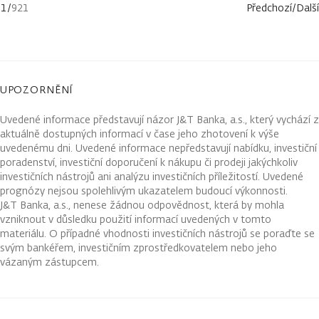
1
/
921
Předchozí
/
Další
UPOZORNĚNÍ
Uvedené informace představují názor J&T Banka, a.s., který vychází z
aktuálně dostupných informací v čase jeho zhotovení k výše
uvedenému dni. Uvedené informace nepředstavují nabídku, investiční
poradenství, investiční doporučení k nákupu či prodeji jakýchkoliv
investičních nástrojů ani analýzu investičních příležitostí. Uvedené
prognózy nejsou spolehlivým ukazatelem budoucí výkonnosti.
J&T Banka, a.s., nenese žádnou odpovědnost, která by mohla
vzniknout v důsledku použití informací uvedených v tomto
materiálu. O případné vhodnosti investičních nástrojů se poraďte se
svým bankéřem, investičním zprostředkovatelem nebo jeho
vázaným zástupcem.