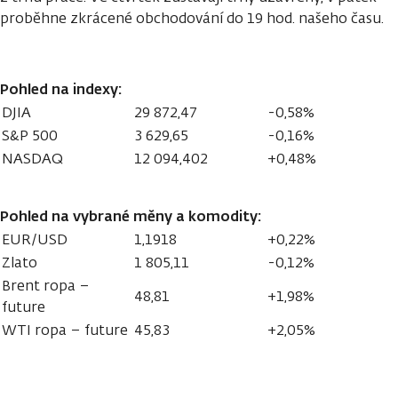
proběhne zkrácené obchodování do 19 hod. našeho času.
Pohled na indexy:
DJIA
29 872,47
-0,58%
S&P 500
3 629,65
-0,16%
NASDAQ
12 094,402
+0,48%
Pohled na vybrané měny a komodity:
EUR/USD
1,1918
+0,22%
Zlato
1 805,11
-0,12%
Brent ropa –
48,81
+1,98%
future
WTI ropa – future
45,83
+2,05%