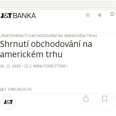
LÁNKY
SHRNUTÍ OBCHODOVÁNÍ NA AMERICKÉM TRHU
LÁNKY
SHRNUTÍ OBCHODOVÁNÍ NA AMERICKÉM TRHU
Shrnutí obchodování na
americkém trhu
26. 11. 2020
・
1-MINUTOVÉ ČTENÍ
・
J&T SPECIALISTA