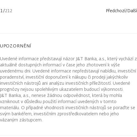
1
/
212
Předchozí
/
Další
UPOZORNĚNÍ
Uvedené informace představují názor J&T Banka, a.s., který vychází z
aktuálně dostupných informací v čase jeho zhotovení k výše
uvedenému dni. Uvedené informace nepředstavují nabídku, investiční
poradenství, investiční doporučení k nákupu či prodeji jakýchkoliv
investičních nástrojů ani analýzu investičních příležitostí. Uvedené
prognózy nejsou spolehlivým ukazatelem budoucí výkonnosti.
J&T Banka, a.s., nenese žádnou odpovědnost, která by mohla
vzniknout v důsledku použití informací uvedených v tomto
materiálu. O případné vhodnosti investičních nástrojů se poraďte se
svým bankéřem, investičním zprostředkovatelem nebo jeho
vázaným zástupcem.