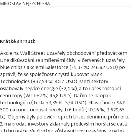
MIROSLAV NEJEZCHLEBA
Krátké shrnutí:
Akcie na Wall Street uzavřely obchodování před svátkem
Dne díkůvzdání se smíšenými čísly. V červených uzavřely
blue chips s akciemi Salesforce (-5,37 %; 246,82 USD) po
zprávě, že se společnost chystá kupovat Slack
Technologies (+37,59 %; 40,7 USD). Mezi sektory
oslabovaly nejvíce energie (-2,4 %), a to i přes rostoucí
cenu ropy (WTI +2 %; 45,8 USD). Dařilo se naopak
technologiím (Tesla +3,35 %; 574 USD). Hlavní index S&P
500 nakonec odepsal necelých 6 bodů (-0,16 %; 3 629,65
b.). Objemy byly poloviční oproti třicetidennímu průměru.
Z makrodat investory zklamaly především horšící se data
z trhu práce. Ve čtvrtek zůstávají trhy uzavřeny, v pátek