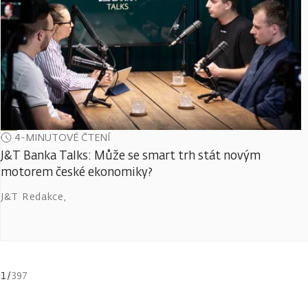
4-MINUTOVÉ ČTENÍ
J&T Banka Talks: Může se smart trh stát novým
motorem české ekonomiky?
J&T Redakce
,
1
/
397