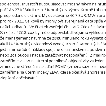
společnosti. Investoři budou sledovat možný návrh na hru
počítá s 27 Kč/akcii resp. 5% hrubý div. výnos. Kromě toho 
předprodané elektřiny. My očekáváme 40,7 EUR/MWh pro
pro rok 2021. Celkově by mohly být zveřejněná data spíše
našich odhadů. Ve čtvrtek zveřejní čísla VIG. Zde očekáváme
% r/r) za 4Q18, což by mělo odpovídat dřívějšímu výhle
že management navrhne ze zisku minulého roku vyplatit di
akcii (4,6% hrubý dividendový výnos). Kromě samotných číse
jestli mimořádné náklady spojené s rumunským a polským t
nebo zda budou i nadále zatěžovat hospodaření. Z makr
zaměříme v USA na úterní podnikové objednávky za leden (o
zmiňované středeční zasedání FOMC (změna sazeb se neo
zaměříme na úterní indexy ZEW, kde se očekává zhoršení s
zlepšení v očekávání.