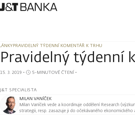
LÁNKY
PRAVIDELNÝ TÝDENNÍ KOMENTÁŘ K TRHU
LÁNKY
PRAVIDELNÝ TÝDENNÍ KOMENTÁŘ K TRHU
Pravidelný týdenní 
15. 3. 2019
・
5-MINUTOVÉ ČTENÍ
・
J&T SPECIALISTA
MILAN VANÍČEK
Milan Vaníček vede a koordinuje oddělení Research (výzkum 
strategii, resp. zasazuje ji do očekávaného ekonomického a