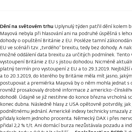
Dění na světovém trhu
Uplynulý týden patřil dění kolem b
Mayová nebyla při hlasování ani na podruhé úspěšná s l
dohody o opuštění Británie z EU. Posléze tamní zákonodárci
EU ve scénáři tzv. „tvrdého“ brexitu, tedy bez dohody. A na
možné oddálení data brexitu za určitých podmínek. Tento v
vystoupení Británie z EU s jistou dohodou. Nicméně aktuálně 
platný termín pro vystoupení z EU a to 29.3.2019. Nejbližš
a to 20.3.2019, do kterého by Británie měla mít jasno, jak
postupovat a premiérka Mayová by o něm mohla jednat s o
rovněž prosakovaly drobné informace z americko-čínskéh
dohodě. Údajně se již nestihne do konce března vrcholná s
konec dubna. Následně hlasy z USA opětovně potvrdily, jak
podnětnému jednání. Americké indexy technicky smazaly z
přidaly kolem jednoho procenta. Německý DAX i přes nerv
přidal 2,2 % t/t. Ani domácí burza nezůstávala pozadu a in