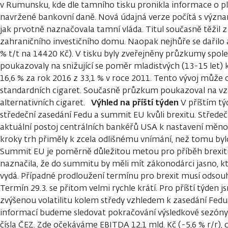
v Rumunsku, kde dle tamního tisku pronikla informace o p
navržené bankovní daně. Nová údajná verze počítá s výz
jak prvotně naznačovala tamní vláda. Titul současně těžil 
zahraničního investičního domu. Naopak nejhůře se dařilo a
% t/t na 14420 Kč). V tisku byly zveřejněny průzkumy spole
poukazovaly na snižující se poměr mladistvých (13-15 let)
16,6 % za rok 2016 z 33,1 % v roce 2011. Tento vývoj může 
standardních cigaret. Současně průzkum poukazoval na vzrů
Výhled na příští týden
alternativních cigaret.
V příštím tý
středeční zasedání Fedu a summit EU kvůli brexitu. Střede
aktuální postoj centrálních bankéřů USA k nastavení měnové
kroky trh přiměly k zcela odlišnému vnímání, než tomu bylo
Summit EU je poměrně důležitou metou pro příběh brexi
naznačila, že do summitu by měli mít zákonodárci jasno,
vydá. Případné prodloužení termínu pro brexit musí odsouhl
Termín 29.3. se přitom velmi rychle krátí. Pro příští týden
zvýšenou volatilitu kolem středy vzhledem k zasedání Fe
informací budeme sledovat pokračování výsledkové sezóny 
čísla ČEZ. Zde očekáváme EBITDA 12,1 mld. Kč (-5,6 % r/r),