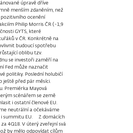
lánované úpravě dříve
namně menším zdaněním, než
z pozitivního ocenění
kciím Philip Morris ČR (-1,9
čnosti GYTS, které
 kuřáků v ČR. Konkrétně na
ovlivnit budoucí spotřebu
stající oblibu tzv.
dnu se investoři zaměří na
ční Fed může naznačit
 politiky. Poslední holubičí
 ještě před pár měsíci.
tu. Premiérka Mayová
 kterým scénářem se země
asit i ostatní členové EU.
 jsme neutrální a očekáváme
du i summitu EU. Z domácích
za 4Q18. V úterý zveřejní svá
 což by mělo odpovídat cílům