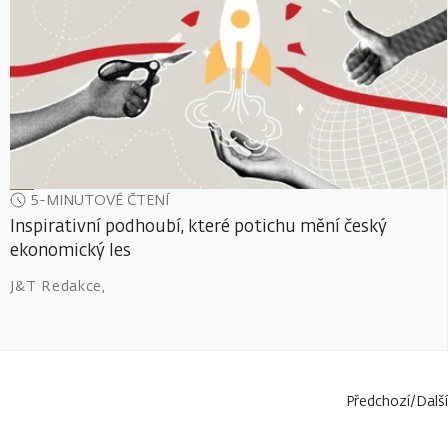
5-MINUTOVÉ ČTENÍ
Inspirativní podhoubí, které potichu mění český
ekonomický les
J&T Redakce
,
Předchozí
/
Další