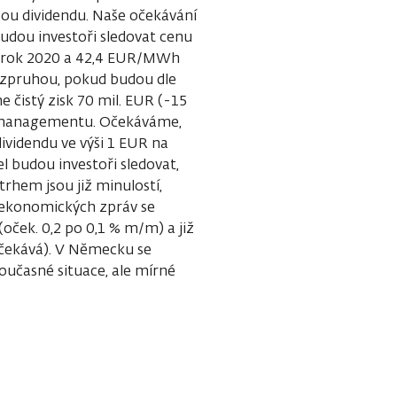
bou dividendu. Naše očekávání
budou investoři sledovat cenu
 rok 2020 a 42,4 EUR/MWh
 vzpruhou, pokud budou dle
 čistý zisk 70 mil. EUR (-15
du managementu. Očekáváme,
videndu ve výši 1 EUR na
l budou investoři sledovat,
rhem jsou již minulostí,
oekonomických zpráv se
ček. 0,2 po 0,1 % m/m) a již
čekává). V Německu se
oučasné situace, ale mírné