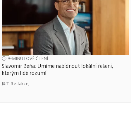
9-MINUTOVÉ ČTENÍ
Slavomír Beňa: Umíme nabídnout lokální řešení,
kterým lidé rozumí
J&T Redakce
,