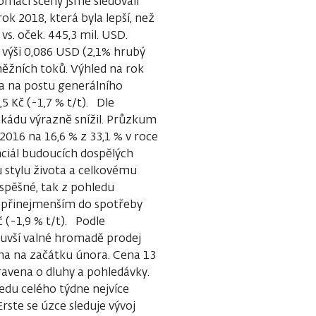
omácí scény jsme sledovali
ok 2018, která byla lepší, než
s. oček. 445,3 mil. USD.
 výši 0,086 USD (2,1% hrubý
eněžních toků. Výhled na rok
a na postu generálního
,5 Kč (-1,7 % t/t). Dle
kádu výrazně snížil. Průzkum
 2016 na 16,6 % z 33,1 % v roce
nciál budoucích dospělých
u stylu života a celkovému
pěšné, tak z pohledu
d přinejmenším do spotřeby
 (-1,9 % t/t). Podle
nuvší valné hromadě prodej
na na začátku února. Cena 13
pravena o dluhy a pohledávky.
ledu celého týdne nejvíce
Erste se úzce sleduje vývoj