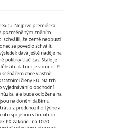
rexitu. Nejprve premiérka
ehce pozměněným zněním
 schválili, že země neopustí
konec se povedlo schválit
ýsledek dává ještě naděje na
politiky tlačí čas. Stále je
í důležité datum je summit EU
ým scénářem chce vlastně
statními členy EU. Na trh
o vyjednávání o obchodní
chůzka, ale bude odložena na
 jsou nakloněni dalšímu
trátu z předchozího týdne a
ozitu spojenou s brexitem
dex PX zakončil na 1070