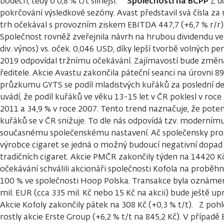
Společnosti na BCPP
bodech, tedy o 0,8 % t/t silnější.
Z d
pokrčování výsledkové sezóny. Avast představil svá čísla za r
trh očekával s provozním ziskem EBITDA 447,7 (+6,7 % r/r) v
Společnost rovněž zveřejnila návrh na hrubou dividendu ve
div. výnos) vs. oček. 0,046 USD, díky lepší tvorbě volných p
2019 odpovídal tržnímu očekávání. Zajímavostí bude změn
ředitele. Akcie Avastu zakončila páteční seanci na úrovni 89
průzkumu GYTS se podíl mladistvých kuřáků za poslední de
uvádí, že podíl kuřáků ve věku 13-15 let v ČR poklesl v roce
2011 a 34,9 % v roce 2007. Tento trend naznačuje, že pote
kuřáků se v ČR snižuje. To dle nás odpovídá tzv. moderním
současnému společenskému nastavení. Ač společensky pros
výrobce cigaret se jedná o možný budoucí negativní dopa
tradičních cigaret. Akcie PMČR zakončily týden na 14420 Kč
očekávání schválili akcionáři společnosti Kofola na proběh
100 % ve společnosti Hoop Polska. Transakce byla oznáme
mil. EUR (cca 335 mil. Kč nebo 15 Kč na akcii) bude ještě u
Akcie Kofoly zakončily pátek na 308 Kč (+0,3 % t/t). Z poh
rostly akcie Erste Group (+6,2 % t/t na 845,2 Kč). V případě 