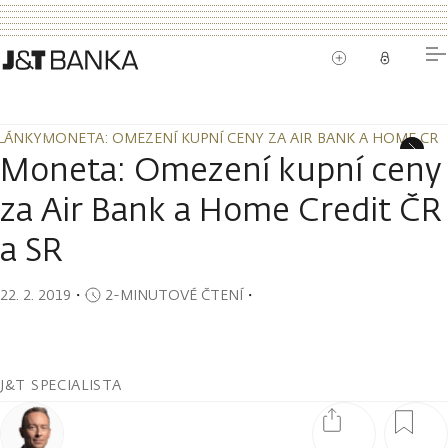
LÁNKY
MONETA: OMEZENÍ KUPNÍ CENY ZA AIR BANK A HOME CRE
LÁNKY
MONETA: OMEZENÍ KUPNÍ CENY ZA AIR BANK A HOME CRE
Moneta: Omezení kupní ceny
za Air Bank a Home Credit ČR
a SR
22. 2. 2019
・
2-MINUTOVÉ ČTENÍ
・
J&T SPECIALISTA