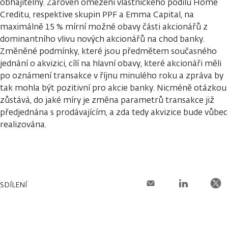
obhajitelný. Zároveň omezení vlastnického podílu Home
Creditu, respektive skupin PPF a Emma Capital, na
maximálně 15 % mírní možné obavy části akcionářů z
dominantního vlivu nových akcionářů na chod banky.
Změněné podmínky, které jsou předmětem současného
jednání o akvizici, cílí na hlavní obavy, které akcionáři měli
po oznámení transakce v říjnu minulého roku a zpráva by
tak mohla být pozitivní pro akcie banky. Nicméně otázkou
zůstává, do jaké míry je změna parametrů transakce již
předjednána s prodávajícím, a zda tedy akvizice bude vůbec
realizována.
SDÍLENÍ