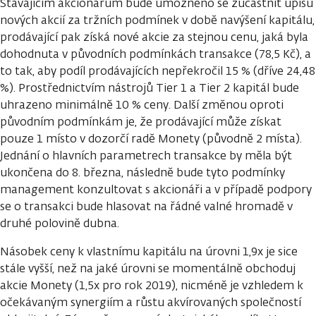
Stávajícím akcionářům bude umožněno se zúčastnit úpisu
nových akcií za tržních podmínek v době navýšení kapitálu,
prodávající pak získá nové akcie za stejnou cenu, jaká byla
dohodnuta v původních podmínkách transakce (78,5 Kč), a
to tak, aby podíl prodávajících nepřekročil 15 % (dříve 24,48
%). Prostřednictvím nástrojů Tier 1 a Tier 2 kapitál bude
uhrazeno minimálně 10 % ceny. Další změnou oproti
původním podmínkám je, že prodávající může získat
pouze 1 místo v dozorčí radě Monety (původně 2 místa).
Jednání o hlavních parametrech transakce by měla být
ukončena do 8. března, následně bude tyto podmínky
management konzultovat s akcionáři a v případě podpory
se o transakci bude hlasovat na řádné valné hromadě v
druhé polovině dubna.
Násobek ceny k vlastnímu kapitálu na úrovni 1,9x je sice
stále vyšší, než na jaké úrovni se momentálně obchoduj
akcie Monety (1,5x pro rok 2019), nicméně je vzhledem k
očekávaným synergiím a růstu akvírovaných společností