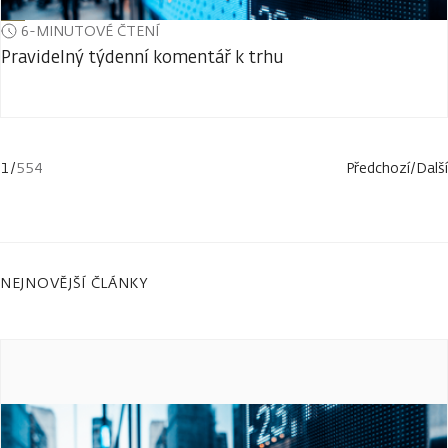
6-MINUTOVÉ ČTENÍ
Pravidelný týdenní komentář k trhu
1
/
554
Předchozí
/
Další
NEJNOVĚJŠÍ ČLÁNKY