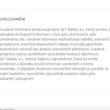
UPOZORNĚNÍ
Uvedené informace představují názor J&T Banka, a.s., který vychází z
aktuálně dostupných informací v čase jeho zhotovení k výše
uvedenému dni. Uvedené informace nepředstavují nabídku, investiční
poradenství, investiční doporučení k nákupu či prodeji jakýchkoliv
investičních nástrojů ani analýzu investičních příležitostí. Uvedené
prognózy nejsou spolehlivým ukazatelem budoucí výkonnosti.
J&T Banka, a.s., nenese žádnou odpovědnost, která by mohla
vzniknout v důsledku použití informací uvedených v tomto
materiálu. O případné vhodnosti investičních nástrojů se poraďte se
svým bankéřem, investičním zprostředkovatelem nebo jeho
vázaným zástupcem.
Kontakty