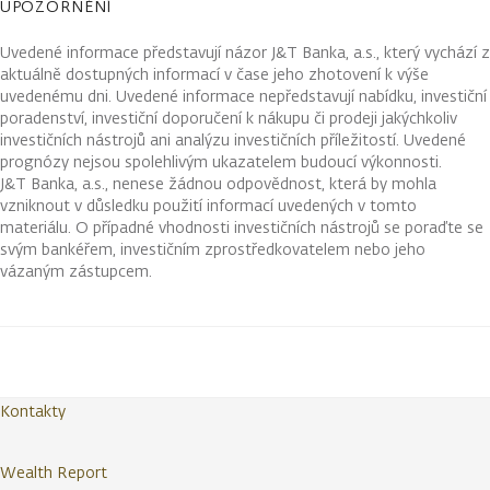
UPOZORNĚNÍ
Uvedené informace představují názor J&T Banka, a.s., který vychází z
aktuálně dostupných informací v čase jeho zhotovení k výše
uvedenému dni. Uvedené informace nepředstavují nabídku, investiční
poradenství, investiční doporučení k nákupu či prodeji jakýchkoliv
investičních nástrojů ani analýzu investičních příležitostí. Uvedené
prognózy nejsou spolehlivým ukazatelem budoucí výkonnosti.
J&T Banka, a.s., nenese žádnou odpovědnost, která by mohla
vzniknout v důsledku použití informací uvedených v tomto
materiálu. O případné vhodnosti investičních nástrojů se poraďte se
svým bankéřem, investičním zprostředkovatelem nebo jeho
vázaným zástupcem.
Kontakty
Wealth Report