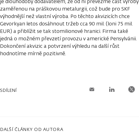
je dlouhodobý dodavatelem, že od ní převezme část výroby
zaměřenou na práškovou metalurgii, což bude pro SKF
výhodnější než vlastní výroba. Po těchto akvizicích chce
Gevorkyan letos dosáhnout tržeb cca 90 mil. (loni 75 mil.
EUR) a přiblížit se tak stomilionové hranici. Firma také
jedná o možném převzetí provozu v americké Pensylvánii.
Dokončení akvizic a potvrzení výhledu na další růst
hodnotíme mírně pozitivně.
SDÍLENÍ
DALŠÍ ČLÁNKY OD AUTORA