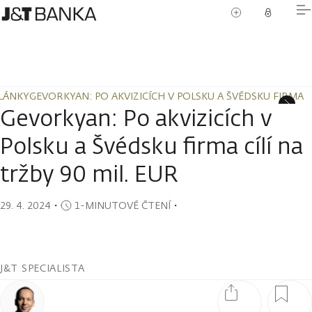
LÁNKY
GEVORKYAN: PO AKVIZICÍCH V POLSKU A ŠVÉDSKU FIRMA CÍ
LÁNKY
GEVORKYAN: PO AKVIZICÍCH V POLSKU A ŠVÉDSKU FIRMA CÍ
Gevorkyan: Po akvizicích v
Polsku a Švédsku firma cílí na
tržby 90 mil. EUR
29. 4. 2024
・
1-MINUTOVÉ ČTENÍ
・
J&T SPECIALISTA