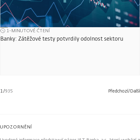
1-MINUTOVÉ ČTENÍ
Banky: Zátěžové testy potvrdily odolnost sektoru
1
/
935
Předchozí
/
Další
UPOZORNĚNÍ
Uvedené informace představují názor J&T Banka, a.s., který vychází z