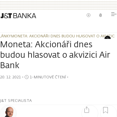
LÁNKY
MONETA: AKCIONÁŘI DNES BUDOU HLASOVAT O AKVIZICI 
LÁNKY
MONETA: AKCIONÁŘI DNES BUDOU HLASOVAT O AKVIZICI 
Moneta: Akcionáři dnes
budou hlasovat o akvizici Air
Bank
20. 12. 2021
・
1-MINUTOVÉ ČTENÍ
・
J&T SPECIALISTA