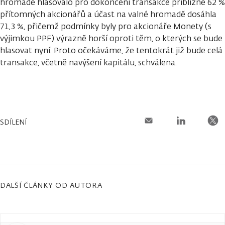
hromadě hlasovalo pro dokončení transakce přibližně 62 %
přítomných akcionářů a účast na valné hromadě dosáhla
71,3 %, přičemž podmínky byly pro akcionáře Monety (s
výjimkou PPF) výrazně horší oproti těm, o kterých se bude
hlasovat nyní. Proto očekáváme, že tentokrát již bude celá
transakce, včetně navýšení kapitálu, schválena.
SDÍLENÍ
DALŠÍ ČLÁNKY OD AUTORA