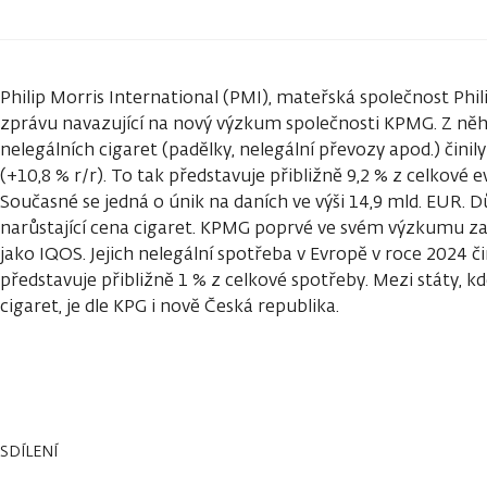
Philip Morris International (PMI), mateřská společnost Phil
zprávu navazující na nový výzkum společnosti KPMG. Z něho
nelegálních cigaret (padělky, nelegální převozy apod.) činil
(+10,8 % r/r). To tak představuje přibližně 9,2 % z celkové 
Současné se jedná o únik na daních ve výši 14,9 mld. EUR.
narůstající cena cigaret. KPMG poprvé ve svém výzkumu z
jako IQOS. Jejich nelegální spotřeba v Evropě v roce 2024 či
představuje přibližně 1 % z celkové spotřeby. Mezi státy, kd
cigaret, je dle KPG i nově Česká republika.
SDÍLENÍ