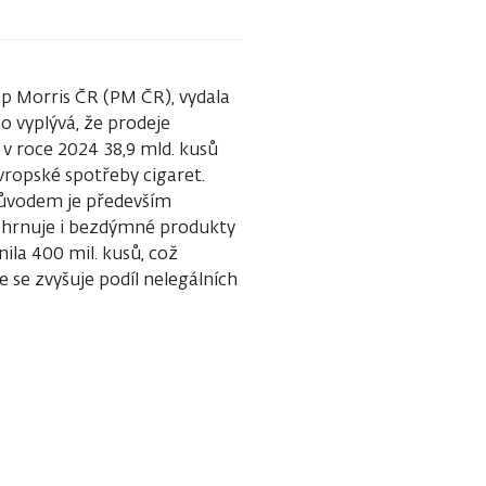
ip Morris ČR (PM ČR), vydala
 vyplývá, že prodeje
y v roce 2024 38,9 mld. kusů
evropské spotřeby cigaret.
 Důvodem je především
ahrnuje i bezdýmné produkty
nila 400 mil. kusů, což
e se zvyšuje podíl nelegálních