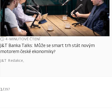
4-MINUTOVÉ ČTENÍ
J&T Banka Talks: Může se smart trh stát novým
motorem české ekonomiky?
J&T Redakce
,
1
/
397