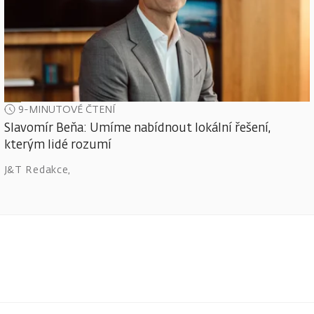
9-MINUTOVÉ ČTENÍ
Slavomír Beňa: Umíme nabídnout lokální řešení,
kterým lidé rozumí
J&T Redakce
,