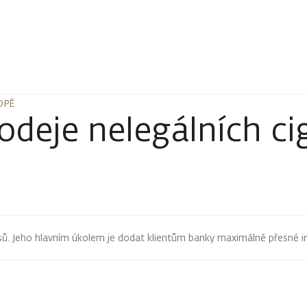
OPĚ
OPĚ
deje nelegálních ci
pisů. Jeho hlavním úkolem je dodat klientům banky maximálně přesné 