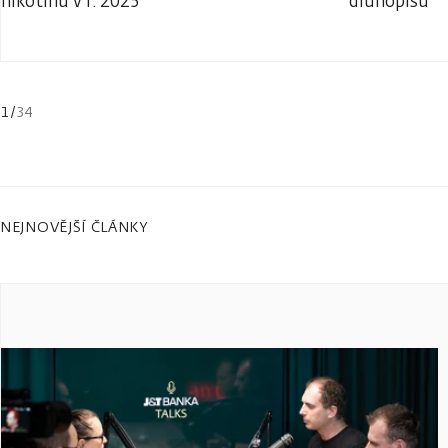
nikotinu v r. 2025
dluhopisů
1
/
34
NEJNOVĚJŠÍ ČLÁNKY