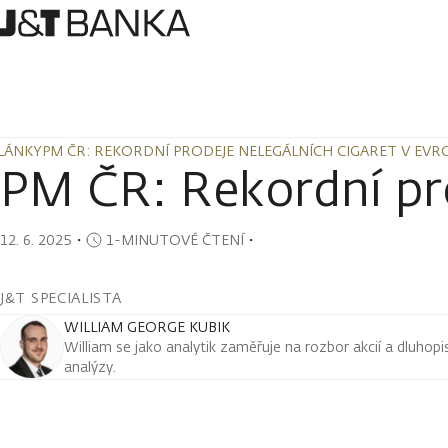
LÁNKY
PM ČR: REKORDNÍ PRODEJE NELEGÁLNÍCH CIGARET V EVR
LÁNKY
PM ČR: REKORDNÍ PRODEJE NELEGÁLNÍCH CIGARET V EVR
PM ČR: Rekordní pro
12. 6. 2025
・
1-MINUTOVÉ ČTENÍ
・
J&T SPECIALISTA
WILLIAM GEORGE KUBIK
William se jako analytik zaměřuje na rozbor akcií a dluho
analýzy.