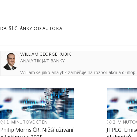
DALŠÍ ČLÁNKY OD AUTORA
WILLIAM GEORGE KUBIK
ANALYTIK J&T BANKY
William se jako analytik zaměřuje na rozbor akcií a dluho
1-MINUTOVÉ ČTENÍ
2-MINUTOV
Philip Morris ČR: Nižší užívání
JTPEG: Emis