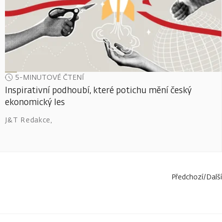
5-MINUTOVÉ ČTENÍ
Inspirativní podhoubí, které potichu mění český
ekonomický les
J&T Redakce
,
Předchozí
/
Další