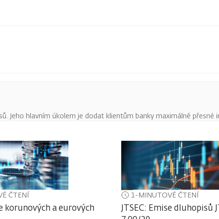
pisů. Jeho hlavním úkolem je dodat klientům banky maximálně přesné 
É ČTENÍ
1-MINUTOVÉ ČTENÍ
e korunových a eurových
JTSEC: Emise dluhopisů J