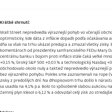
Krátké shrnutí:
Wall Street nepredviedla výraznejší pohyb vo včerajší obc
optimisticky, kde dáta z inflácie dopadli podľa očakávania a
dňa sa však na trhu ukázal predajca a zmazal všetky zisky. 
komentároch od prezidentky sanfranciského FEDu Mary Daly
centrálnu banku s bojom proti inflácii stále čaká veľké mn
+0,15 %, široký S&P 500 +0,03 % a technologický Nasdaq +0,
obchodovalo okolo nuly a taktiež nepredviedlo výraznejší 
bez výrazného pohybu. Pokles sme zaznamenali na rope (W
zisky z predošlých dní. Na dlhopisovom trhu došlo k nárast
sa usadila na 4,1% p.a. Bolo to spôsobené slabou aukciou n
Zemný plyn klesol o 6,12 % a odovzdal celý zisk zo stred