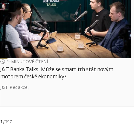
4-MINUTOVÉ ČTENÍ
J&T Banka Talks: Může se smart trh stát novým
motorem české ekonomiky?
J&T Redakce
,
1
/
397