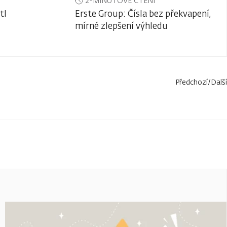
2-MINUTOVÉ ČTENÍ
tl
Erste Group: Čísla bez překvapení,
mírné zlepšení výhledu
Předchozí
/
Další