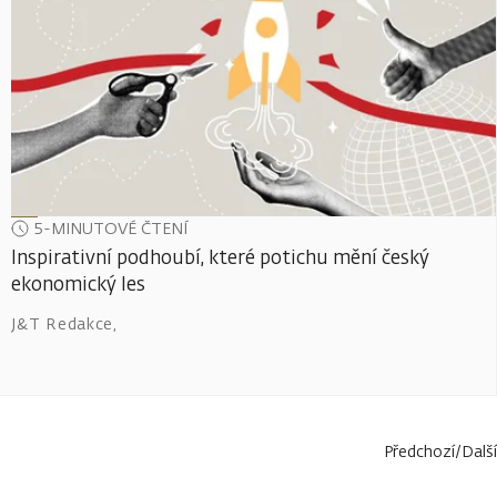
5-MINUTOVÉ ČTENÍ
Inspirativní podhoubí, které potichu mění český
ekonomický les
J&T Redakce
,
Předchozí
/
Další