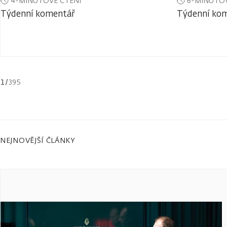
4-MINUTOVÉ ČTENÍ
6-MINUTOV
Týdenní komentář
Týdenní ko
1
/
395
NEJNOVĚJŠÍ ČLÁNKY