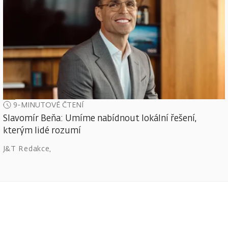
9-MINUTOVÉ ČTENÍ
Slavomír Beňa: Umíme nabídnout lokální řešení,
kterým lidé rozumí
J&T Redakce
,