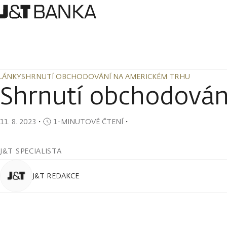
LÁNKY
SHRNUTÍ OBCHODOVÁNÍ NA AMERICKÉM TRHU
LÁNKY
SHRNUTÍ OBCHODOVÁNÍ NA AMERICKÉM TRHU
Shrnutí obchodován
11. 8. 2023
・
1-MINUTOVÉ ČTENÍ
・
J&T SPECIALISTA
J&T REDAKCE