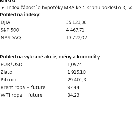
Makro:
Index žádostí o hypotéky MBA ke 4. srpnu poklesl o 3,1
Pohled na indexy:
DJIA
35 123,36
S&P 500
4 467,71
NASDAQ
13 722,02
Pohled na vybrané akcie, měny a komodity:
EUR/USD
1,0974
Zlato
1 915,10
Bitcoin
29 401,3
Brent ropa – future
87,44
WTI ropa – future
84,23