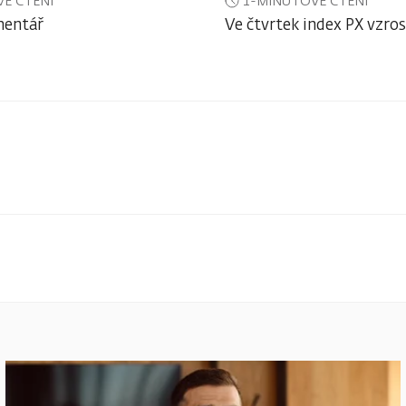
É ČTENÍ
1-MINUTOVÉ ČTENÍ
mentář
Ve čtvrtek index PX vzros