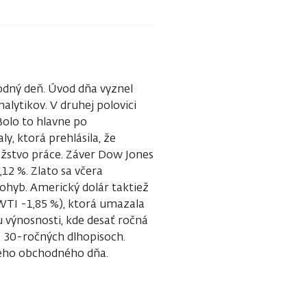
hodný deň. Úvod dňa vyznel
nalytikov. V druhej polovici
Bolo to hlavne po
, ktorá prehlásila, že
ožstvo práce. Záver Dow Jones
12 %. Zlato sa včera
pohyb. Americký dolár taktiež
TI -1,85 %), ktorá umazala
u výnosnosti, kde desať ročná
a 30-ročných dlhopisoch.
ajšieho obchodného dňa.