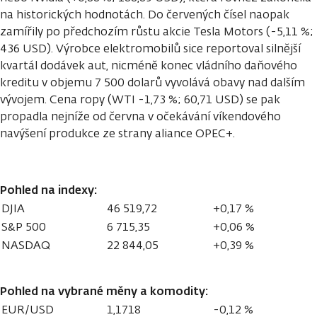
na historických hodnotách. Do červených čísel naopak
zamířily po předchozím růstu akcie Tesla Motors (-5,11 %;
436 USD). Výrobce elektromobilů sice reportoval silnější
kvartál dodávek aut, nicméně konec vládního daňového
kreditu v objemu 7 500 dolarů vyvolává obavy nad dalším
vývojem. Cena ropy (WTI -1,73 %; 60,71 USD) se pak
propadla nejníže od června v očekávání víkendového
navýšení produkce ze strany aliance OPEC+.
Pohled na indexy:
DJIA
46 519,72
+0,17 %
S&P 500
6 715,35
+0,06 %
NASDAQ
22 844,05
+0,39 %
Pohled na vybrané měny a komodity:
EUR/USD
1,1718
-0,12 %