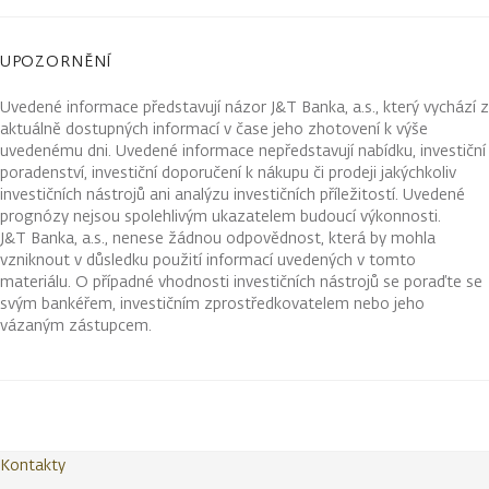
UPOZORNĚNÍ
Uvedené informace představují názor J&T Banka, a.s., který vychází z
aktuálně dostupných informací v čase jeho zhotovení k výše
uvedenému dni. Uvedené informace nepředstavují nabídku, investiční
poradenství, investiční doporučení k nákupu či prodeji jakýchkoliv
investičních nástrojů ani analýzu investičních příležitostí. Uvedené
prognózy nejsou spolehlivým ukazatelem budoucí výkonnosti.
J&T Banka, a.s., nenese žádnou odpovědnost, která by mohla
vzniknout v důsledku použití informací uvedených v tomto
materiálu. O případné vhodnosti investičních nástrojů se poraďte se
svým bankéřem, investičním zprostředkovatelem nebo jeho
vázaným zástupcem.
Kontakty