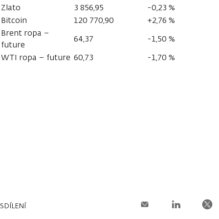
Zlato
3 856,95
-0,23 %
Bitcoin
120 770,90
+2,76 %
Brent ropa –
64,37
-1,50 %
future
WTI ropa – future
60,73
-1,70 %
SDÍLENÍ