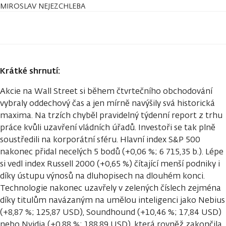
MIROSLAV NEJEZCHLEBA
Krátké shrnutí:
Akcie na Wall Street si během čtvrtečního obchodování
vybraly oddechový čas a jen mírně navýšily svá historická
maxima. Na trzích chyběl pravidelný týdenní report z trhu
práce kvůli uzavření vládních úřadů. Investoři se tak plně
soustředili na korporátní sféru. Hlavní index S&P 500
nakonec přidal necelých 5 bodů (+0,06 %; 6 715,35 b.). Lépe
si vedl index Russell 2000 (+0,65 %) čítající menší podniky i
díky ústupu výnosů na dluhopisech na dlouhém konci.
Technologie nakonec uzavřely v zelených číslech zejména
díky titulům navázaným na umělou inteligenci jako Nebius
(+8,87 %; 125,87 USD), Soundhound (+10,46 %; 17,84 USD)
nebo Nvidia (+0,88 %; 188,89 USD), která rovněž zakončila