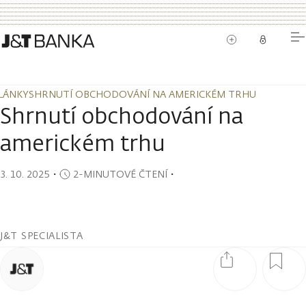
LÁNKY
SHRNUTÍ OBCHODOVÁNÍ NA AMERICKÉM TRHU
LÁNKY
SHRNUTÍ OBCHODOVÁNÍ NA AMERICKÉM TRHU
Shrnutí obchodování na
americkém trhu
3. 10. 2025
・
2-MINUTOVÉ ČTENÍ
・
J&T SPECIALISTA