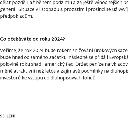
dělat později, až během podzimu a za ještě výhodnějších po
generál. Situace v listopadu a prozatím i prosinci se už vyví
předpokladům.
Co očekáváte od roku 2024?
Věříme, že rok 2024 bude rokem snižování úrokových sazeb
bude hned od samého začátku, následně se přidá i Evropská
polovině roku snad i americký Fed. Držet peníze na vklado
méně atraktivní než letos a zajímavé podmínky na dluhop
investorů ke vstupu do dluhopisových fondů.
SDÍLENÍ