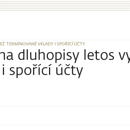
NEŽ TERMÍNOVANÉ VKLADY I SPOŘÍCÍ ÚČTY
NEŽ TERMÍNOVANÉ VKLADY I SPOŘÍCÍ ÚČTY
na dluhopisy letos v
 spořící účty