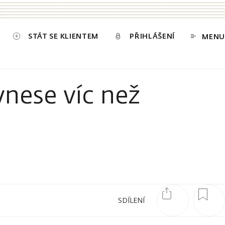
STÁT SE KLIENTEM
PŘIHLÁŠENÍ
MENU
ynese víc než
SDÍLENÍ