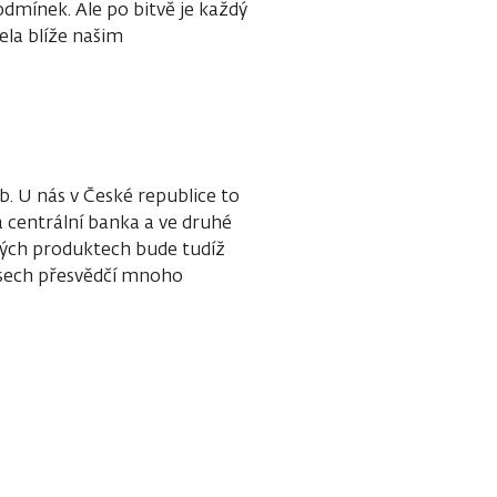
dmínek. Ale po bitvě je každý
jela blíže našim
. U nás v České republice to
 centrální banka a ve druhé
vých produktech bude tudíž
isech přesvědčí mnoho