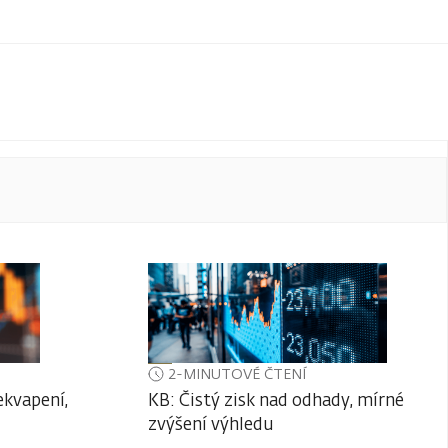
2-MINUTOVÉ ČTENÍ
ekvapení,
KB: Čistý zisk nad odhady, mírné
zvýšení výhledu