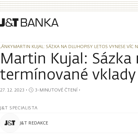
LÁNKY
MARTIN KUJAL: SÁZKA NA DLUHOPISY LETOS VYNESE VÍC 
LÁNKY
MARTIN KUJAL: SÁZKA NA DLUHOPISY LETOS VYNESE VÍC 
Martin Kujal: Sázka 
termínované vklady i
27. 12. 2023
・
3-MINUTOVÉ ČTENÍ
・
J&T SPECIALISTA
J&T REDAKCE