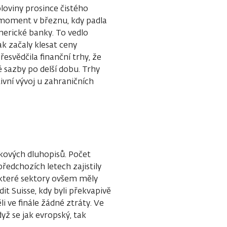
oloviny prosince čistého
 moment v březnu, kdy padla
americké banky. To vedlo
k začaly klesat ceny
esvědčila finanční trhy, že
 sazby po delší dobu. Trhy
vní vývoj u zahraničních
ikových dluhopisů. Počet
předchozích letech zajistily
které sektory ovšem měly
it Suisse, kdy byli překvapivě
i ve finále žádné ztráty. Ve
yž se jak evropský, tak