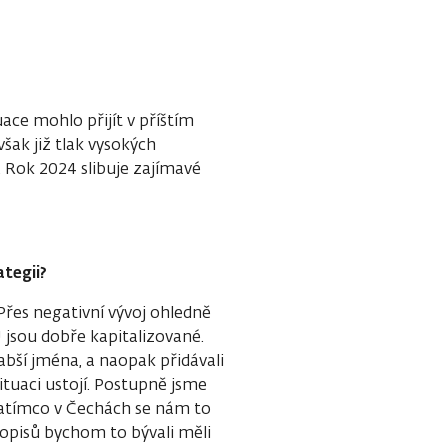
uace mohlo přijít v příštím
šak již tlak vysokých
. Rok 2024 slibuje zajímavé
ategii?
Přes negativní vývoj ohledně
U jsou dobře kapitalizované.
abší jména, a naopak přidávali
ituaci ustojí. Postupně jsme
. Zatímco v Čechách se nám to
uhopisů bychom to bývali měli