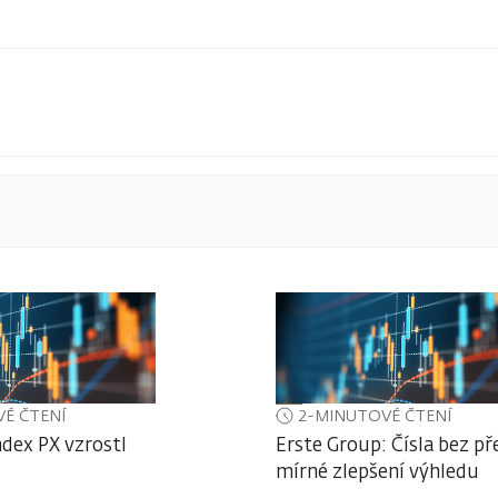
É ČTENÍ
2-MINUTOVÉ ČTENÍ
ndex PX vzrostl
Erste Group: Čísla bez př
mírné zlepšení výhledu