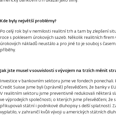
americký bankovní trh ukázal jako silný.
Kde byly největší problémy?
Po celý rok byl v nemilosti realitní trh a tam by zlepšení sit
roce s poklesem úrokových sazeb. Několik realitních firem v
úrokových nákladů neustálo a pro jiné to je souboj s časem
příběhy.
Jak jste musel v souvislosti s vývojem na trzích měnit str
Investice v bankovním sektoru jsme ve fondech ponechali. 
Credit Suisse jsme byli (správně) přesvědčeni, že banky v E
V realitním sektoru jsme preventivně redukovali některá sl
ve výprodejích společnosti, o kterých jsme přesvědčeni, že s
přikupovali státní i podnikové dluhopisy s delší splatností
vyplatilo, v zahraničí kvůli vývoji u amerických státních dl