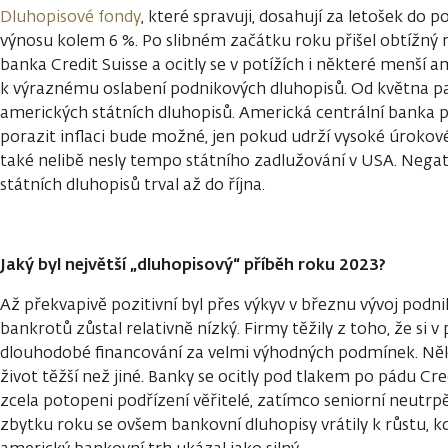
Dluhopisové fondy
, které spravuji, dosahují za letošek do p
výnosu kolem 6 %. Po slibném začátku roku přišel obtížný
banka Credit Suisse a ocitly se v potížích i některé menší 
k výraznému oslabení podnikových dluhopisů. Od května pa
amerických státních dluhopisů. Americká centrální banka př
porazit inflaci bude možné, jen pokud udrží vysoké úrokové
také nelibě nesly tempo státního zadlužování v USA. Negati
státních dluhopisů trval až do října.
Jaký byl největší „dluhopisový“ příběh roku 2023?
Až překvapivě pozitivní byl přes výkyv v březnu vývoj podn
bankrotů zůstal relativně nízký. Firmy těžily z toho, že si v 
dlouhodobé financování za velmi výhodných podmínek. Ně
život těžší než jiné. Banky se ocitly pod tlakem po pádu Cred
zcela potopeni podřízení věřitelé, zatímco seniorní neutrpěl
zbytku roku se ovšem bankovní dluhopisy vrátily k růstu, kd