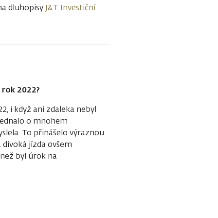
na dluhopisy
J&T Investiční
ž rok 2022?
2, i když ani zdaleka nebyl
e jednalo o mnohem
yslela. To přinášelo výraznou
la divoká jízda ovšem
 než byl úrok na