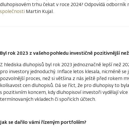
dluhopisovém trhu čekat v roce 2024? Odpovídá odborník 
společnosti
Martin Kujal.
Byl rok 2023 z vašeho pohledu investičně pozitivnější ne
Z hlediska dluhopisů byl rok 2023 jednoznačně lepší než 202
pro investory jednoduchý. Inflace letos klesala, nicméně s
pozvolnější proces, než si většina z nás ještě před rokem m
kolísavost cen dluhopisů. Dá se říct, že pro dluhopisy to by
s pozitivním koncem, kdy dluhopisoví investoři vydělají více
termínovaných vkladech či spořicích účtech.
Jak se dařilo vámi řízeným portfoliím?