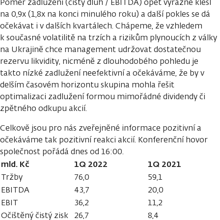
Poměr zadlužení (čistý dluh / EBITDA) opět výrazně klesl
na 0,9x (1,8x na konci minulého roku) a další pokles se dá
očekávat i v dalších kvartálech. Chápeme, že vzhledem
k současné volatilitě na trzích a rizikům plynoucích z války
na Ukrajině chce management udržovat dostatečnou
rezervu likvidity, nicméně z dlouhodobého pohledu je
takto nízké zadlužení neefektivní a očekáváme, že by v
delším časovém horizontu skupina mohla řešit
optimalizaci zadlužení formou mimořádné dividendy či
zpětného odkupu akcií.
Celkově jsou pro nás zveřejněné informace pozitivní a
očekáváme tak pozitivní reakci akcií. Konferenční hovor
společnost pořádá dnes od 16:00.
mld. Kč
1Q 2022
1Q 2021
Tržby
76,0
59,1
EBITDA
43,7
20,0
EBIT
36,2
11,2
Očištěný čistý zisk
26,7
8,4