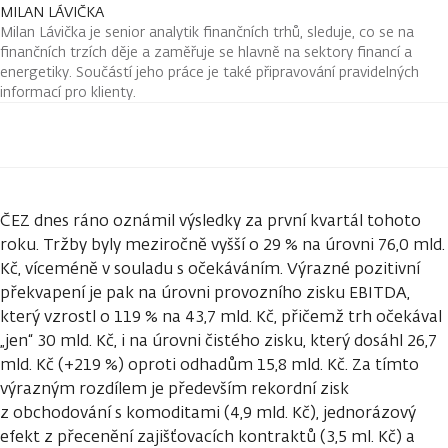
MILAN LÁVIČKA
Milan Lávička je senior analytik finančních trhů, sleduje, co se na
finančních trzích děje a zaměřuje se hlavně na sektory financí a
energetiky. Součástí jeho práce je také připravování pravidelných
informací pro klienty.
ČEZ dnes ráno oznámil výsledky za první kvartál tohoto
roku. Tržby byly meziročně vyšší o 29 % na úrovni 76,0 mld.
Kč, víceméně v souladu s očekáváním. Výrazné pozitivní
překvapení je pak na úrovni provozního zisku EBITDA,
který vzrostl o 119 % na 43,7 mld. Kč, přičemž trh očekával
„jen“ 30 mld. Kč, i na úrovni čistého zisku, který dosáhl 26,7
mld. Kč (+219 %) oproti odhadům 15,8 mld. Kč. Za tímto
výrazným rozdílem je především rekordní zisk
z obchodování s komoditami (4,9 mld. Kč), jednorázový
efekt z přecenění zajišťovacích kontraktů (3,5 ml. Kč) a