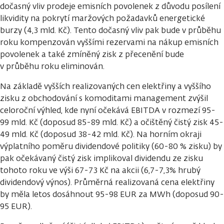
dočasný vliv prodeje emisních povolenek z důvodu posílení
likvidity na pokrytí maržových požadavků energetické
burzy (4,3 mld. Kč). Tento dočasný vliv pak bude v průběhu
roku kompenzován vyššími rezervami na nákup emisních
povolenek a také zmíněný zisk z přecenění bude
v průběhu roku eliminován.
Na základě vyšších realizovaných cen elektřiny a vyššího
zisku z obchodování s komoditami management zvýšil
celoroční výhled, kde nyní očekává EBITDA v rozmezí 95-
99 mld. Kč (doposud 85-89 mld. Kč) a očištěný čistý zisk 45-
49 mld. Kč (doposud 38-42 mld. Kč). Na horním okraji
výplatního poměru dividendové politiky (60-80 % zisku) by
pak očekávaný čistý zisk implikoval dividendu ze zisku
tohoto roku ve výši 67-73 Kč na akcii (6,7-7,3% hrubý
dividendový výnos). Průměrná realizovaná cena elektřiny
by měla letos dosáhnout 95-98 EUR za MWh (doposud 90-
95 EUR).