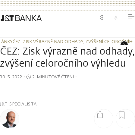
LÁNKY
ČEZ: ZISK VÝRAZNĚ NAD ODHADY, ZVÝŠENÍ CELOROČNÍH
LÁNKY
ČEZ: ZISK VÝRAZNĚ NAD ODHADY, ZVÝŠENÍ CELOROČNÍH
ČEZ: Zisk výrazně nad odhady,
zvýšení celoročního výhledu
10. 5. 2022
・
2-MINUTOVÉ ČTENÍ
・
J&T SPECIALISTA