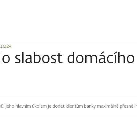
 1Q24
 1Q24
lo slabost domácího
pisů. Jeho hlavním úkolem je dodat klientům banky maximálně přesné 