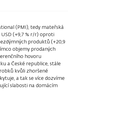
national (PMI), tedy mateřská
 USD (+9,7 % r/r) oproti
 bezdýmných produktů (+20,9
zatímco objemy prodaných
nferenčního hovoru
ku a České republice, stále
robků kvůli zhoršené
ytuje, a tak se více dozvíme
čující slabosti na domácím