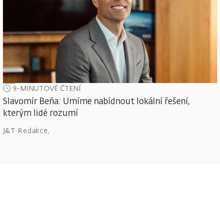
9-MINUTOVÉ ČTENÍ
Slavomír Beňa: Umíme nabídnout lokální řešení,
kterým lidé rozumí
J&T Redakce
,