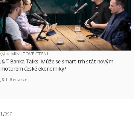
4-MINUTOVÉ ČTENÍ
J&T Banka Talks: Může se smart trh stát novým
motorem české ekonomiky?
J&T Redakce
,
1
/
397