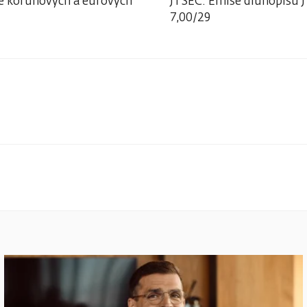
e korunových a eurových
JTSEC: Emise dluhopisů J
7,00/29