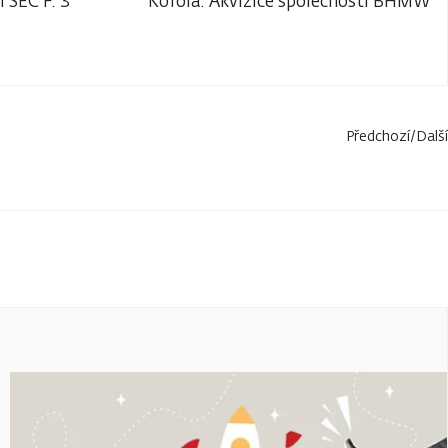
TSEC F. 3
Kofola: Akvizice společnosti BHMW
Předchozí
/
Další