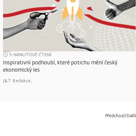
5-MINUTOVÉ ČTENÍ
Inspirativní podhoubí, které potichu mění český
ekonomický les
J&T Redakce
,
Předchozí
/
Další