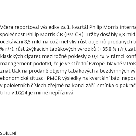
Včera reportoval výsledky za 1. kvartál Philip Morris Inter
společnost Philip Morris ČR (PM ČR). Tržby dosáhly 8,8 mld.
očekávání 8,5 mld, na což měl vliv růst objemů prodaných
% r/r), růst žvýkacích tabákových výrobků (+35,8 % r/r), 
klasických cigaret meziročně poklesly o 0,4 %. V rámci ko
management podotkl, že je ve střední Evropě, hlavně v Pols
znát tlak na prodané objemy tabákových a bezdýmných vý
ekonomické situaci. PMČR výsledky na kvartální bázi neposk
v pololetních číslech zřejmě na konci září. Zmínka o pokra
trhu v 1Q24 je mírně nepříznivá.
SDÍLENÍ