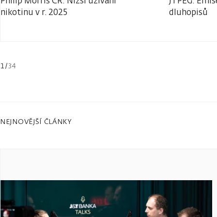
Philip Morris ČR: Nižší užívání
JTPEG: Emis
nikotinu v r. 2025
dluhopisů
1
/
34
NEJNOVĚJŠÍ ČLÁNKY