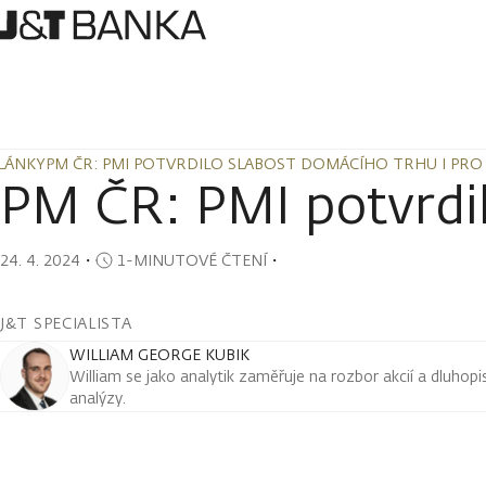
LÁNKY
PM ČR: PMI POTVRDILO SLABOST DOMÁCÍHO TRHU I PRO
LÁNKY
PM ČR: PMI POTVRDILO SLABOST DOMÁCÍHO TRHU I PRO
PM ČR: PMI potvrdi
24. 4. 2024
・
1-MINUTOVÉ ČTENÍ
・
J&T SPECIALISTA
WILLIAM GEORGE KUBIK
William se jako analytik zaměřuje na rozbor akcií a dluho
analýzy.