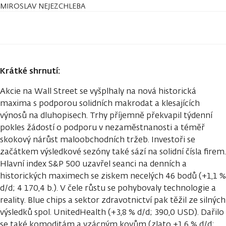
MIROSLAV NEJEZCHLEBA
Krátké shrnutí:
Akcie na Wall Street se vyšplhaly na nová historická
maxima s podporou solidních makrodat a klesajících
výnosů na dluhopisech. Trhy příjemně překvapil týdenní
pokles žádostí o podporu v nezaměstnanosti a téměř
skokový nárůst maloobchodních tržeb. Investoři se
začátkem výsledkové sezóny také sází na solidní čísla firem.
Hlavní index S&P 500 uzavřel seanci na denních a
historických maximech se ziskem necelých 46 bodů (+1,1 %
d/d; 4 170,4 b.). V čele růstu se pohybovaly technologie a
reality. Blue chips a sektor zdravotnictví pak těžil ze silných
výsledků spol. UnitedHealth (+3,8 % d/d; 390,0 USD). Dařilo
se také komoditám a vzácným kovům (zlato +1,6 % d/d;