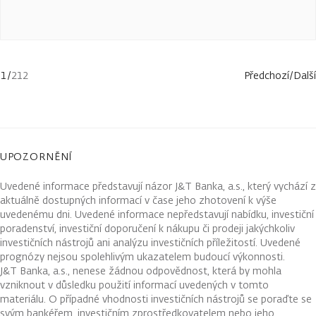
1
/
212
Předchozí
/
Další
UPOZORNĚNÍ
Uvedené informace představují názor J&T Banka, a.s., který vychází z
aktuálně dostupných informací v čase jeho zhotovení k výše
uvedenému dni. Uvedené informace nepředstavují nabídku, investiční
poradenství, investiční doporučení k nákupu či prodeji jakýchkoliv
investičních nástrojů ani analýzu investičních příležitostí. Uvedené
prognózy nejsou spolehlivým ukazatelem budoucí výkonnosti.
J&T Banka, a.s., nenese žádnou odpovědnost, která by mohla
vzniknout v důsledku použití informací uvedených v tomto
materiálu. O případné vhodnosti investičních nástrojů se poraďte se
svým bankéřem, investičním zprostředkovatelem nebo jeho