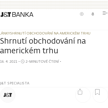
LÁNKY
SHRNUTÍ OBCHODOVÁNÍ NA AMERICKÉM TRHU
LÁNKY
SHRNUTÍ OBCHODOVÁNÍ NA AMERICKÉM TRHU
Shrnutí obchodování na
americkém trhu
16. 4. 2021
・
2-MINUTOVÉ ČTENÍ
・
J&T SPECIALISTA