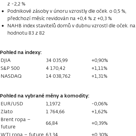
z -2,2 %
Podnikové zásoby v únoru vzrostly dle oček. o 0,5 %,
předchozí měsíc revidován na +0,4 % z +0,3 %
NAHB index stavitelů domů v dubnu vzrostl dle oček. na
hodnotu 83 z 82
Pohled na indexy:
DJIA
34 035,99
+0,90%
S&P 500
4 170,42
+1,11%
NASDAQ
14 038,762
+1,31%
Pohled na vybrané měny a komodity:
EUR/USD
1,1972
-0,06%
Zlato
1 764,66
+1,62%
Brent ropa –
66,84
+0,39%
future
WTI ropa – future
63,34
+0,30%