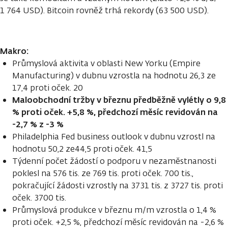
1 764 USD). Bitcoin rovněž trhá rekordy (63 500 USD).
Makro:
Průmyslová aktivita v oblasti New Yorku (Empire
Manufacturing) v dubnu vzrostla na hodnotu 26,3 ze
17,4 proti oček. 20
Maloobchodní tržby v březnu předběžně vylétly o 9,8
% proti oček. +5,8 %, předchozí měsíc revidován na
-2,7 % z -3 %
Philadelphia Fed business outlook v dubnu vzrostl na
hodnotu 50,2 ze44,5 proti oček. 41,5
Týdenní počet žádostí o podporu v nezaměstnanosti
poklesl na 576 tis. ze 769 tis. proti oček. 700 tis.,
pokračující žádosti vzrostly na 3731 tis. z 3727 tis. proti
oček. 3700 tis.
Průmyslová produkce v březnu m/m vzrostla o 1,4 %
proti oček. +2,5 %, předchozí měsíc revidován na -2,6 %