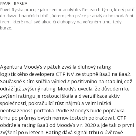
PAVEL RYSKA
Pavel Ryska pracuje jako senior analytik v Research týmu, který patří
do divize finančních trhů. Jádrem jeho práce je analýza hospodaření
firem, které mají své akcie či dluhopisy na veřejném trhu, tedy
burze.
Agentura Moody’s v pátek zvýšila dluhový rating
logistického developera CTP NV ze stupně Baa3 na Baa2.
Současně s tím snížila výhled z pozitivního na stabilní, což
odráží již zvýšený rating. Moody’s uvedla, že důvodem ke
zvýšení ratingu je rostoucí škála a diverzifikace aktiv
společnosti, pokračující růst nájmů a velmi nízká
neobsazenost portfolia. Podle Moody’s bude poptávka
trhu po průmyslových nemovitostech pokračovat. CTP
obdržela rating Baa3 od Moody’s v r. 2020 a jde tak o první
zvýšení po 6 letech. Rating dává signál trhu o úvěrové