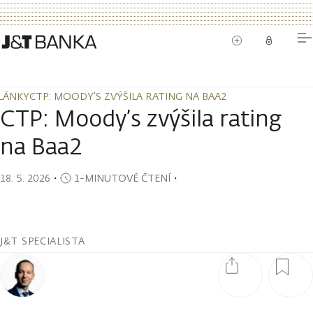
LÁNKY
CTP: MOODY’S ZVÝŠILA RATING NA BAA2
LÁNKY
CTP: MOODY’S ZVÝŠILA RATING NA BAA2
CTP: Moody’s zvýšila rating
na Baa2
18. 5. 2026
・
1-MINUTOVÉ ČTENÍ
・
J&T SPECIALISTA