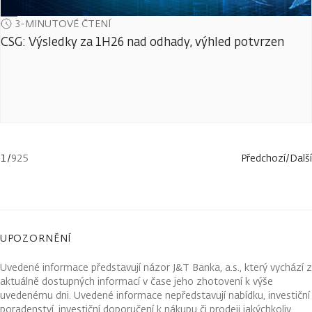
3-MINUTOVÉ ČTENÍ
CSG: Výsledky za 1H26 nad odhady, výhled potvrzen
1
/
925
Předchozí
/
Další
UPOZORNĚNÍ
Uvedené informace představují názor J&T Banka, a.s., který vychází z
aktuálně dostupných informací v čase jeho zhotovení k výše
uvedenému dni. Uvedené informace nepředstavují nabídku, investiční
poradenství, investiční doporučení k nákupu či prodeji jakýchkoliv