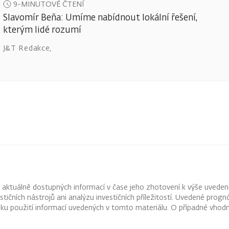
9-MINUTOVÉ ČTENÍ
Slavomír Beňa: Umíme nabídnout lokální řešení,
kterým lidé rozumí
J&T Redakce
,
z aktuálně dostupných informací v čase jeho zhotovení k výše uveden
vestičních nástrojů ani analýzu investičních příležitostí. Uvedené pr
ku použití informací uvedených v tomto materiálu. O případné vhodn