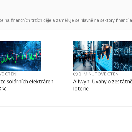
o se na finančních trzích děje a zaměřuje se hlavně na sektory financí 
É ČTENÍ
1-MINUTOVÉ ČTENÍ
ze solárních elektráren
Allwyn: Úvahy o zestátně
3 %
loterie