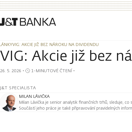
LÁNKY
VIG: AKCIE JIŽ BEZ NÁROKU NA DIVIDENDU
LÁNKY
VIG: AKCIE JIŽ BEZ NÁROKU NA DIVIDENDU
VIG: Akcie již bez n
26. 5. 2026
・
1-MINUTOVÉ ČTENÍ
・
J&T SPECIALISTA
MILAN LÁVIČKA
Milan Lávička je senior analytik finančních trhů, sleduje, co
Součástí jeho práce je také připravování pravidelných infor