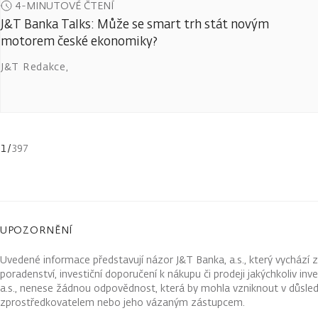
4-MINUTOVÉ ČTENÍ
J&T Banka Talks: Může se smart trh stát novým
motorem české ekonomiky?
J&T Redakce
,
1
/
397
UPOZORNĚNÍ
Uvedené informace představují názor J&T Banka, a.s., který vychází 
poradenství, investiční doporučení k nákupu či prodeji jakýchkoliv in
a.s., nenese žádnou odpovědnost, která by mohla vzniknout v důsled
zprostředkovatelem nebo jeho vázaným zástupcem.