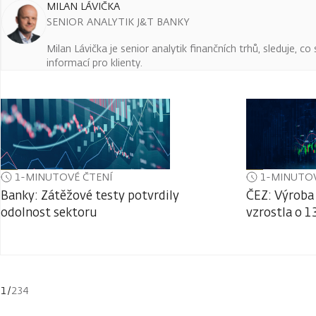
MILAN LÁVIČKA
SENIOR ANALYTIK J&T BANKY
Milan Lávička je senior analytik finančních trhů, sleduje, c
informací pro klienty.
1-MINUTOVÉ ČTENÍ
1-MINUTOV
Banky: Zátěžové testy potvrdily
ČEZ: Výroba 
odolnost sektoru
vzrostla o 1
1
/
234