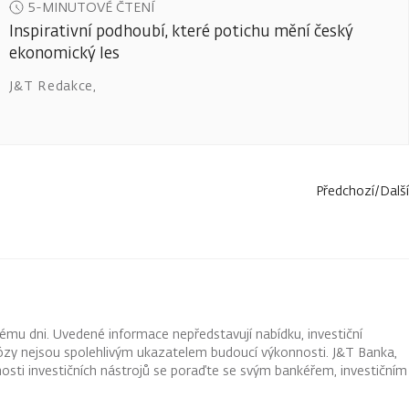
5-MINUTOVÉ ČTENÍ
Inspirativní podhoubí, které potichu mění český
ekonomický les
J&T Redakce
,
Předchozí
/
Další
ému dni. Uvedené informace nepředstavují nabídku, investiční
ognózy nejsou spolehlivým ukazatelem budoucí výkonnosti. J&T Banka,
osti investičních nástrojů se poraďte se svým bankéřem, investičním