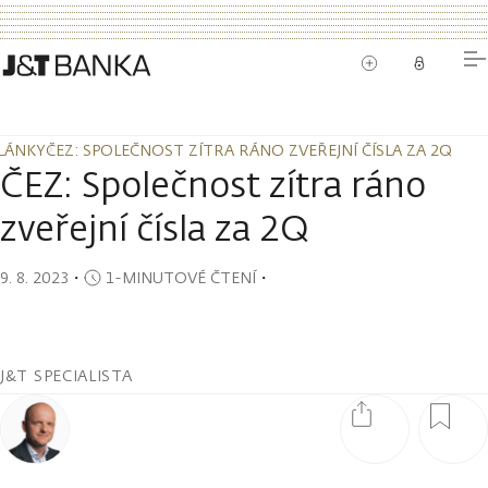
LÁNKY
ČEZ: SPOLEČNOST ZÍTRA RÁNO ZVEŘEJNÍ ČÍSLA ZA 2Q
LÁNKY
ČEZ: SPOLEČNOST ZÍTRA RÁNO ZVEŘEJNÍ ČÍSLA ZA 2Q
ČEZ: Společnost zítra ráno
zveřejní čísla za 2Q
9. 8. 2023
・
1-MINUTOVÉ ČTENÍ
・
J&T SPECIALISTA