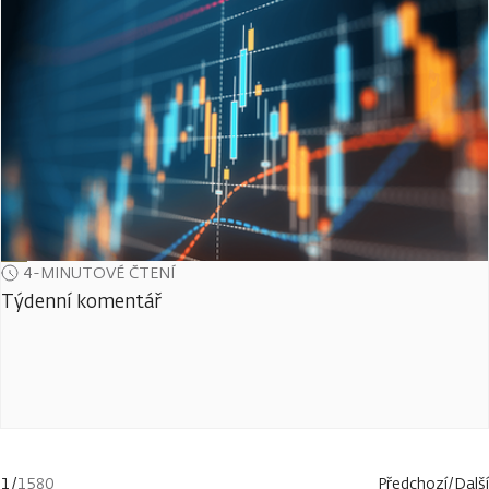
4-MINUTOVÉ ČTENÍ
Týdenní komentář
1
/
1580
Předchozí
/
Další