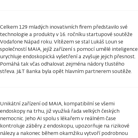
Celkem 129 mladých inovativních firem představilo své
technologie a produkty v 16. ročníku startupové soutěže
Vodafone Nápad roku. Vítězem se stal Lukáš Loun se
společností MAIA, jejíž zařízení s pomocí umělé inteligence
urychluje endoskopická vyšetření a zvyšuje jejich přesnost.
Pomáhá tak včas odhalovat zejména nádory tlustého
střeva. J&T Banka byla opět hlavním partnerem soutěže.
Unikátní zařízení od MAIA, kompatibilní se všemi
endoskopy na trhu, již využívá řada velkých českých
nemocnic. Jeho AI spolu s lékařem v reálném čase
kontroluje záběry z endoskopu, upozorňuje na rizikové
nálezy a nakonec během okamžiku vytvoří podrobnou