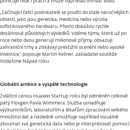
pohlcuje hluk i prach a může například ohřívat vodu.
„Začínající čeští podnikatelé se pouští do stále náročnějších
oblastí, jako jsou genetika, medicína nebo výroba
sofistikovaného hardwaru. Přesto dokážou rychle
dosáhnout působivých výsledků. Vidíme týmy, které už po
roce nebo dvou generují milionové příjmy, obsazují
zahraniční trhy a získávají prestižní ocenění nebo vysoké
investice,“ popisuje Martin Kešner, zakladatel soutěže
Vodafone Nápad roku.
Globální ambice a vyspělé technologie
Zvláštní cenou Huawei Startup roku byl odměněn celkově
pátý Floxgen Pavla Wimmera. Služba usnadňuje
výzkumníkům, laboratořím a lékařům zpracování velkého
množství dat a následně umožňuje například vizuálně
zkoumat svá genetická data nebo je interpretovat pomocí