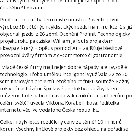
AI. Celý tým čeká týdenní technologická expedice do
čínského Shenzenu.
Před ním se na čtvrtém místě umístila Posedla, první
výrobce 3D tištěných cyklistických sedel na míru, která si již
objednali jezdci z 26 zemí. Ocenění Profinit Technologický
projekt roku pak získal William Jalloul s projektem
Flowpay, který – opět s pomocí AI – zajišťuje bleskové
provozní úvěry firmám z e-commerce či gastronomie.
„Mladé české firmy mají nejen dobré nápady, ale i vyspělé
technologie. Třeba umělou inteligenci využívalo 22 ze 30
semifinálových projektů letošního ročníku soutěže. Každý
rok v ní nacházíme špičkové produkty a služby, které
můžeme hrdě nabízet našim zákazníkům a partnerům po
celém světě,“ uvedla Viktoria Korabelnikova, ředitelka
internetu věcí ve Vodafone Česká republika.
Celkem byly letos rozděleny ceny za téměř 10 milionů
korun. Všechny finálové projekty bez ohledu na pořadí se