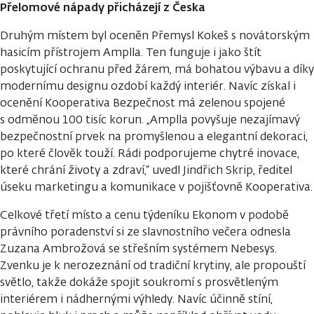
Přelomové nápady přicházejí z Česka
Druhým místem byl oceněn Přemysl Kokeš s novátorským
hasicím přístrojem Amplla. Ten funguje i jako štít
poskytující ochranu před žárem, má bohatou výbavu a díky
modernímu designu ozdobí každý interiér. Navíc získal i
ocenění Kooperativa Bezpečnost má zelenou spojené
s odměnou 100 tisíc korun. „Amplla povyšuje nezajímavý
bezpečnostní prvek na promyšlenou a elegantní dekoraci,
po které člověk touží. Rádi podporujeme chytré inovace,
které chrání životy a zdraví,“ uvedl Jindřich Skrip, ředitel
úseku marketingu a komunikace v pojišťovně Kooperativa.
Celkové třetí místo a cenu týdeníku Ekonom v podobě
právního poradenství si ze slavnostního večera odnesla
Zuzana Ambrožová se střešním systémem Nebesys.
Zvenku je k nerozeznání od tradiční krytiny, ale propouští
světlo, takže dokáže spojit soukromí s prosvětleným
interiérem i nádhernými výhledy. Navíc účinně stíní,