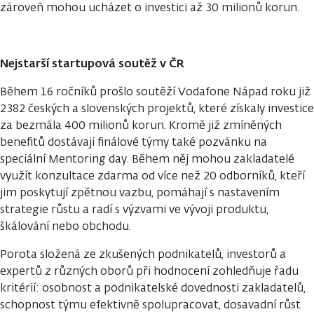
zároveň mohou ucházet o investici až 30 milionů korun.
Nejstarší startupová soutěž v ČR
Během 16 ročníků prošlo soutěží Vodafone Nápad roku již
2382 českých a slovenských projektů, které získaly investice
za bezmála 400 milionů korun. Kromě již zmíněných
benefitů dostávají finálové týmy také pozvánku na
speciální Mentoring day. Během něj mohou zakladatelé
využít konzultace zdarma od více než 20 odborníků, kteří
jim poskytují zpětnou vazbu, pomáhají s nastavením
strategie růstu a radí s výzvami ve vývoji produktu,
škálování nebo obchodu.
Porota složená ze zkušených podnikatelů, investorů a
expertů z různých oborů při hodnocení zohledňuje řadu
kritérií: osobnost a podnikatelské dovednosti zakladatelů,
schopnost týmu efektivně spolupracovat, dosavadní růst