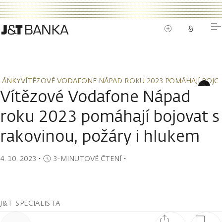
LÁNKY
VÍTĚZOVÉ VODAFONE NÁPAD ROKU 2023 POMÁHAJÍ BOJOV
LÁNKY
VÍTĚZOVÉ VODAFONE NÁPAD ROKU 2023 POMÁHAJÍ BOJOV
Vítězové Vodafone Nápad
roku 2023 pomáhají bojovat s
rakovinou, požáry i hlukem
4. 10. 2023
・
3-MINUTOVÉ ČTENÍ
・
J&T SPECIALISTA