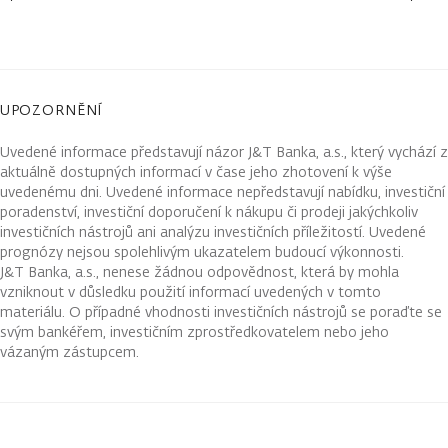
UPOZORNĚNÍ
Uvedené informace představují názor J&T Banka, a.s., který vychází z
aktuálně dostupných informací v čase jeho zhotovení k výše
uvedenému dni. Uvedené informace nepředstavují nabídku, investiční
poradenství, investiční doporučení k nákupu či prodeji jakýchkoliv
investičních nástrojů ani analýzu investičních příležitostí. Uvedené
prognózy nejsou spolehlivým ukazatelem budoucí výkonnosti.
J&T Banka, a.s., nenese žádnou odpovědnost, která by mohla
vzniknout v důsledku použití informací uvedených v tomto
materiálu. O případné vhodnosti investičních nástrojů se poraďte se
svým bankéřem, investičním zprostředkovatelem nebo jeho
vázaným zástupcem.