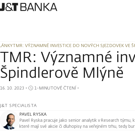
LÁNKY
TMR: VÝZNAMNÉ INVESTICE DO NOVÝCH SJEZDOVEK VE Š
LÁNKY
TMR: VÝZNAMNÉ INVESTICE DO NOVÝCH SJEZDOVEK VE Š
TMR: Významné inve
Špindlerově Mlýně
16. 10. 2023
・
1-MINUTOVÉ ČTENÍ
・
J&T SPECIALISTA
PAVEL RYSKA
Pavel Ryska pracuje jako senior analytik v Research týmu, k
které mají své akcie či dluhopisy na veřejném trhu, tedy bu