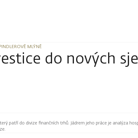
PINDLEROVĚ MLÝNĚ
PINDLEROVĚ MLÝNĚ
stice do nových sj
terý patří do divize finančních trhů. Jádrem jeho práce je analýza hos
rze.