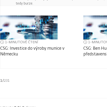
tedy burze.
1-MINUTOVÉ ČTENÍ
1-MINUTOV
CSG: Investice do výroby munice v
CSG: Ben Hu
Německu
představens
1
/
231