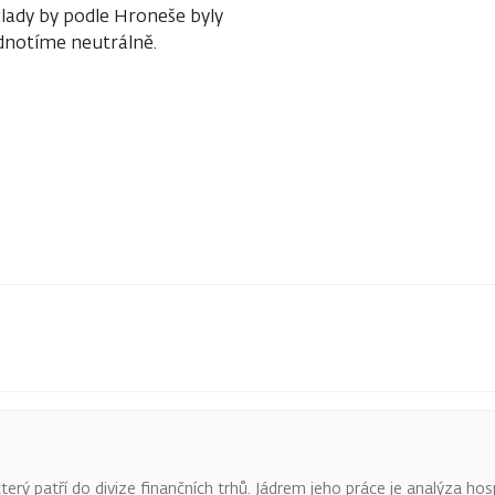
ady by podle Hroneše byly
odnotíme neutrálně.
terý patří do divize finančních trhů. Jádrem jeho práce je analýza hos