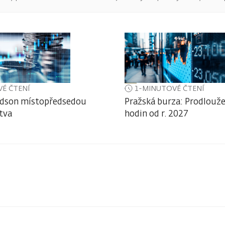
É ČTENÍ
1-MINUTOVÉ ČTENÍ
dson místopředsedou
Pražská burza: Prodlouže
tva
hodin od r. 2027