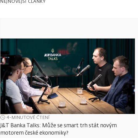
NEJNOVĚJŠÍ ČLÁNKY
4-MINUTOVÉ ČTENÍ
J&T Banka Talks: Může se smart trh stát novým
motorem české ekonomiky?