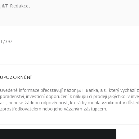
J&T Redakce
,
1
/
397
UPOZORNĚNÍ
Uvedené informace představují názor J&T Banka, a.s., který vychází 
poradenství, investiční doporučení k nákupu či prodeji jakýchkoliv in
a.s., nenese žádnou odpovědnost, která by mohla vzniknout v důsled
zprostředkovatelem nebo jeho vázaným zástupcem.