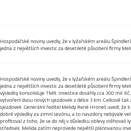
Hospodářské noviny uvedly, že v lyžařském areálu Špindlerů
jedna z největších investic za desetileté působení firmy Mel
Hospodářské noviny uvedly, že v lyžařském areálu Špindlerů
jedna z největších investic za desetileté působení firmy Meli
výsledky konsoliduje TMR. Investice dosáhly cca 300 mil. Kč
vytvoření dvou nových sjezdovek v délce 3 km. Celkově tak
sjezdovek. Generální ředitel Melidy René Hroneš uvedl, že k 
dobré výsledky za zimní sezónu, a to navzdory nebývale vel
profitoval z toho, že se do něj v důsledku oblevy stěhovali 
středisek. Melida zatím neprovede největší plánovanou inves