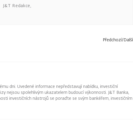
J&T Redakce
,
Předchozí
/
Další
ému dni. Uvedené informace nepředstavují nabídku, investiční
ognózy nejsou spolehlivým ukazatelem budoucí výkonnosti. J&T Banka,
osti investičních nástrojů se poraďte se svým bankéřem, investičním