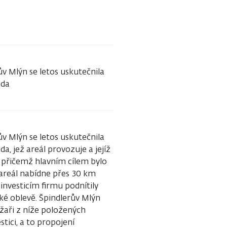
v Mlýn se letos uskutečnila
ida
v Mlýn se letos uskutečnila
da, jež areál provozuje a jejíž
, přičemž hlavním cílem bylo
 areál nabídne přes 30 km
investicím firmu podnítily
ké oblevě. Špindlerův Mlýn
lyžaři z níže položených
tici, a to propojení