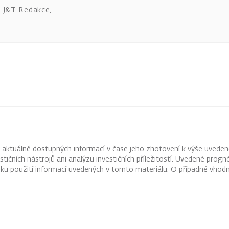
J&T Redakce
,
z aktuálně dostupných informací v čase jeho zhotovení k výše uveden
vestičních nástrojů ani analýzu investičních příležitostí. Uvedené pr
ku použití informací uvedených v tomto materiálu. O případné vhodn