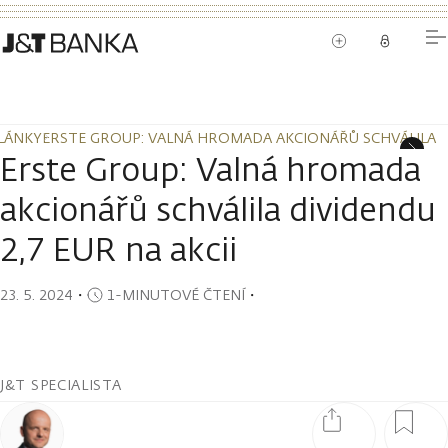
LÁNKY
ERSTE GROUP: VALNÁ HROMADA AKCIONÁŘŮ SCHVÁLILA DI
LÁNKY
ERSTE GROUP: VALNÁ HROMADA AKCIONÁŘŮ SCHVÁLILA DI
Erste Group: Valná hromada
akcionářů schválila dividendu
2,7 EUR na akcii
23. 5. 2024
・
1-MINUTOVÉ ČTENÍ
・
J&T SPECIALISTA