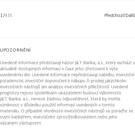
1
/
935
Předchozí
/
Další
UPOZORNĚNÍ
Uvedené informace představují názor J&T Banka, a.s., který vychází z
aktuálně dostupných informací v čase jeho zhotovení k výše
uvedenému dni. Uvedené informace nepředstavují nabídku, investiční
poradenství, investiční doporučení k nákupu či prodeji jakýchkoliv
investičních nástrojů ani analýzu investičních příležitostí. Uvedené
prognózy nejsou spolehlivým ukazatelem budoucí výkonnosti.
J&T Banka, a.s., nenese žádnou odpovědnost, která by mohla
vzniknout v důsledku použití informací uvedených v tomto
materiálu. O případné vhodnosti investičních nástrojů se poraďte se
svým bankéřem, investičním zprostředkovatelem nebo jeho
vázaným zástupcem.