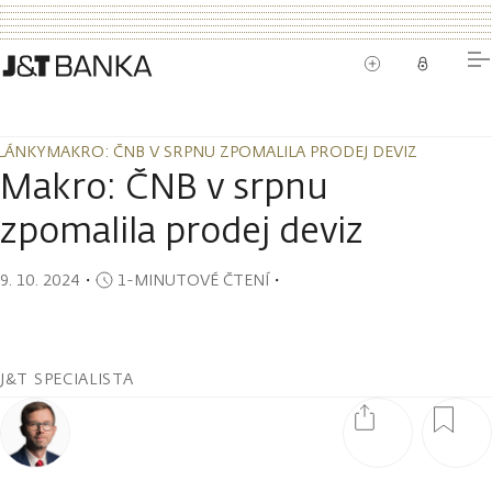
LÁNKY
MAKRO: ČNB V SRPNU ZPOMALILA PRODEJ DEVIZ
LÁNKY
MAKRO: ČNB V SRPNU ZPOMALILA PRODEJ DEVIZ
Makro: ČNB v srpnu
zpomalila prodej deviz
9. 10. 2024
・
1-MINUTOVÉ ČTENÍ
・
J&T SPECIALISTA