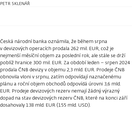
PETR SKLENÁŘ
Česká národní banka oznámila, že během srpna
v devizových operacích prodala 262 mil. EUR, což je
nejmenší měsíční objem za poslední rok, ale stále se drží
poblíž hranice 300 mil. EUR. Za období leden – srpen 2024
prodala ČNB devizy v objemu 2,3 mld. EUR. Prodeje ČNB
obnovila vloni v srpnu, zatím odpovídají naznačenému
plánu a roční objem obchodů odpovídá úrovni 3,6 mld.
EUR. Prodeje devizových rezerv nemají žádný výrazný
dopad na stav devizových rezerv ČNB, které na konci září
dosahovaly 138 mld. EUR (155 mld. USD).