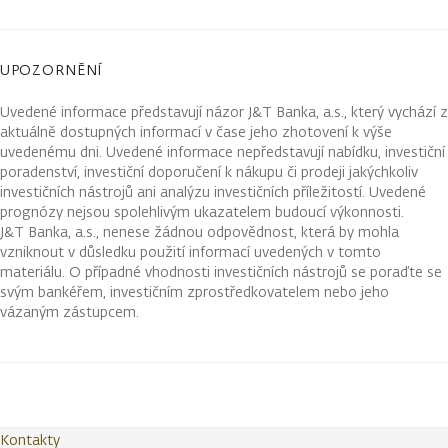
UPOZORNĚNÍ
Uvedené informace představují názor J&T Banka, a.s., který vychází z
aktuálně dostupných informací v čase jeho zhotovení k výše
uvedenému dni. Uvedené informace nepředstavují nabídku, investiční
poradenství, investiční doporučení k nákupu či prodeji jakýchkoliv
investičních nástrojů ani analýzu investičních příležitostí. Uvedené
prognózy nejsou spolehlivým ukazatelem budoucí výkonnosti.
J&T Banka, a.s., nenese žádnou odpovědnost, která by mohla
vzniknout v důsledku použití informací uvedených v tomto
materiálu. O případné vhodnosti investičních nástrojů se poraďte se
svým bankéřem, investičním zprostředkovatelem nebo jeho
vázaným zástupcem.
Kontakty