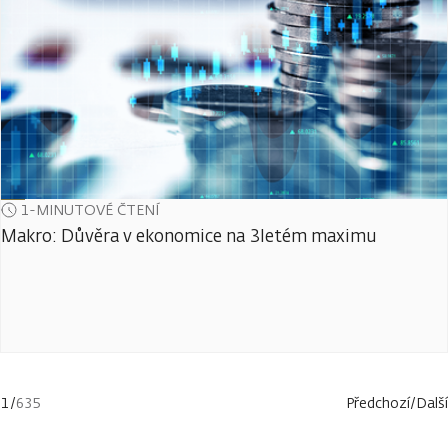
1-MINUTOVÉ ČTENÍ
Makro: Důvěra v ekonomice na 3letém maximu
1
/
635
Předchozí
/
Další