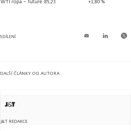
WTI ropa – future
85,23
+1,80 %
SDÍLENÍ
DALŠÍ ČLÁNKY OD AUTORA
J&T REDAKCE