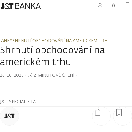
LÁNKY
SHRNUTÍ OBCHODOVÁNÍ NA AMERICKÉM TRHU
LÁNKY
SHRNUTÍ OBCHODOVÁNÍ NA AMERICKÉM TRHU
Shrnutí obchodování na
americkém trhu
26. 10. 2023
・
2-MINUTOVÉ ČTENÍ
・
J&T SPECIALISTA