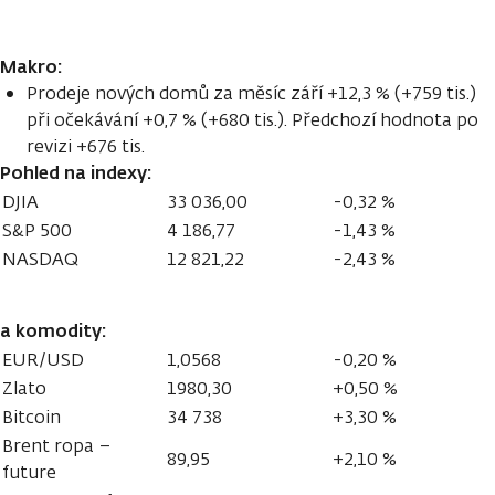
Makro:
Prodeje nových domů za měsíc září +12,3 % (+759 tis.)
při očekávání +0,7 % (+680 tis.). Předchozí hodnota po
revizi +676 tis.
Pohled na indexy:
DJIA
33 036,00
-0,32 %
S&P 500
4 186,77
-1,43 %
NASDAQ
12 821,22
-2,43 %
a komodity:
EUR/USD
1,0568
-0,20 %
Zlato
1980,30
+0,50 %
Bitcoin
34 738
+3,30 %
Brent ropa –
89,95
+2,10 %
future