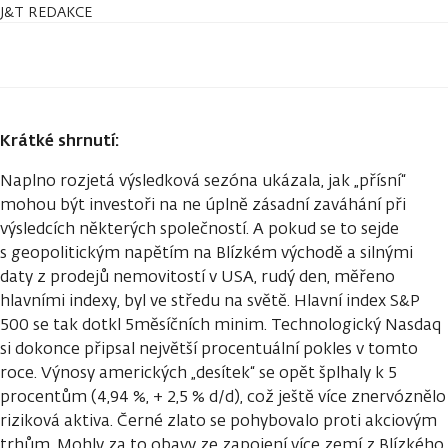
J&T REDAKCE
Krátké shrnutí:
Naplno rozjetá výsledková sezóna ukázala, jak „přísní“
mohou být investoři na ne úplně zásadní zaváhání při
výsledcích některých společností. A pokud se to sejde
s geopolitickým napětím na Blízkém východě a silnými
daty z prodejů nemovitostí v USA, rudý den, měřeno
hlavními indexy, byl ve středu na světě. Hlavní index S&P
500 se tak dotkl 5měsíčních minim. Technologický Nasdaq
si dokonce připsal největší procentuální pokles v tomto
roce. Výnosy amerických „desítek“ se opět šplhaly k 5
procentům (4,94 %, + 2,5 % d/d), což ještě více znervóznělo
riziková aktiva. Černé zlato se pohybovalo proti akciovým
trhům. Mohly za to obavy ze zapojení více zemí z Blízkého