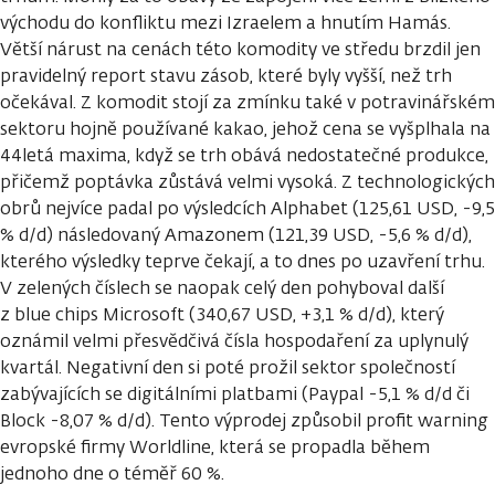
východu do konfliktu mezi Izraelem a hnutím Hamás.
Větší nárust na cenách této komodity ve středu brzdil jen
pravidelný report stavu zásob, které byly vyšší, než trh
očekával. Z komodit stojí za zmínku také v potravinářském
sektoru hojně používané kakao, jehož cena se vyšplhala na
44letá maxima, když se trh obává nedostatečné produkce,
přičemž poptávka zůstává velmi vysoká. Z technologických
obrů nejvíce padal po výsledcích Alphabet (125,61 USD, -9,5
% d/d) následovaný Amazonem (121,39 USD, -5,6 % d/d),
kterého výsledky teprve čekají, a to dnes po uzavření trhu.
V zelených číslech se naopak celý den pohyboval další
z blue chips Microsoft (340,67 USD, +3,1 % d/d), který
oznámil velmi přesvědčivá čísla hospodaření za uplynulý
kvartál. Negativní den si poté prožil sektor společností
zabývajících se digitálními platbami (Paypal -5,1 % d/d či
Block -8,07 % d/d). Tento výprodej způsobil profit warning
evropské firmy Worldline, která se propadla během
jednoho dne o téměř 60 %.