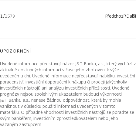
1
/
1579
Předchozí
/
Další
UPOZORNĚNÍ
Uvedené informace představují názor J&T Banka, a.s., který vychází z
aktuálně dostupných informací v čase jeho zhotovení k výše
uvedenému dni. Uvedené informace nepředstavují nabídku, investiční
poradenství, investiční doporučení k nákupu či prodeji jakýchkoliv
investičních nástrojů ani analýzu investičních příležitostí. Uvedené
prognózy nejsou spolehlivým ukazatelem budoucí výkonnosti.
J&T Banka, a.s., nenese žádnou odpovědnost, která by mohla
vzniknout v důsledku použití informací uvedených v tomto
materiálu. O případné vhodnosti investičních nástrojů se poraďte se
svým bankéřem, investičním zprostředkovatelem nebo jeho
vázaným zástupcem.