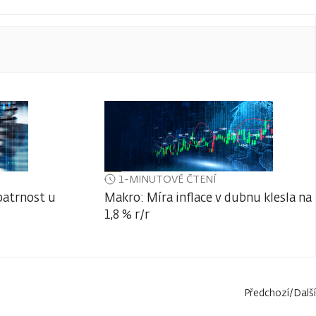
1-MINUTOVÉ ČTENÍ
patrnost u
Makro: Míra inflace v dubnu klesla na
1,8 % r/r
Předchozí
/
Další