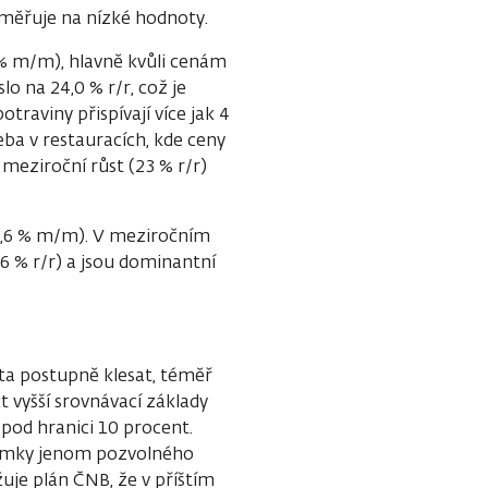
esměřuje na nízké hodnoty.
 % m/m), hlavně kvůli cenám
o na 24,0 % r/r, což je
otraviny přispívají více jak 4
ba v restauracích, kde ceny
eziroční růst (23 % r/r)
-1,6 % m/m). V meziročním
46 % r/r) a jsou dominantní
éta postupně klesat, téměř
t vyšší srovnávací základy
pod hranici 10 procent.
námky jenom pozvolného
uje plán ČNB, že v příštím