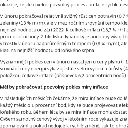
ukazuje, že jde o velmi pozvolný proces a inflace rychle n
V únoru pokračoval relativně svižný růst cen potravin (0,7
zeleniny (13 % m/m), ale v meziročním srovnání tempo klesl
nejnižší hodnota od září 2022. K celkové inflaci (16,7 % r/r) p
procentními body. Z hlediska dynamiky je podobný vývoj tře
vzrostly v únoru nadprůměrným tempem (0,8 % m/m), ale m
klesl na nejnižší hodnotu od loňského srpna.
Významnější pokles cen v únoru nastal jen u ceny plynu (
srovnání ceny energií vykazují stále velmi vysoké nárůsty (
položkou celkové inflace (příspěvek 6,2 procentních bodů).
Měl by pokračovat pozvolný pokles míry inflace
V následujících měsících čekáme, že míra inflace bude do l
každý měsíc o 1 procentní bod, kdy se bude projevovat efek
loňského roku. Během léta by se míra inflace mohla dostat 
Ovšem samotný cenový vývoj v letošním roce vykazuje z
zpomalování a pokud nedojde k rychlé změně, tak to ohrož