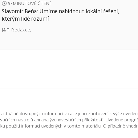
9-MINUTOVÉ ČTENÍ
Slavomír Beňa: Umíme nabídnout lokální řešení,
kterým lidé rozumí
J&T Redakce
,
z aktuálně dostupných informací v čase jeho zhotovení k výše uveden
vestičních nástrojů ani analýzu investičních příležitostí. Uvedené pr
ku použití informací uvedených v tomto materiálu. O případné vhodn