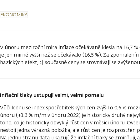
EKONOMIKA
V únoru meziroční míra inflace očekávaně klesla na 16,7 % (
je jen mírně vyšší než se očekávalo (16,5 %). Za zpomalením 
bazických efekt, tj. současné ceny se srovnávají se zvýšeno
Inflační tlaky ustupují velmi, velmi pomalu
Vůči lednu se index spotřebitelských cen zvýšil o 0,6 % me
únoru (+1,3 % m/m v únoru 2022) je historicky druhý nejvyš
toho, co je historicky obvyklý růst cen v měsíci únoru. Ov
nestojí jedna výrazná položka, ale růst cen je rozprostřen p
Na jednu stranu data ukazují, že inflační tlaky se zmírňují,