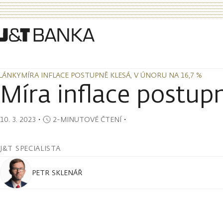
LÁNKY
MÍRA INFLACE POSTUPNĚ KLESÁ, V ÚNORU NA 16,7 %
LÁNKY
MÍRA INFLACE POSTUPNĚ KLESÁ, V ÚNORU NA 16,7 %
Míra inflace postup
10. 3. 2023
・
2-MINUTOVÉ ČTENÍ
・
J&T SPECIALISTA
PETR SKLENÁŘ