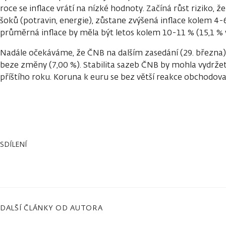
roce se inflace vrátí na nízké hodnoty. Začíná růst riziko, 
šoků (potravin, energie), zůstane zvýšená inflace kolem 4-
průměrná inflace by měla být letos kolem 10-11 % (15,1 % 
Nadále očekáváme, že ČNB na dalším zasedání (29. března
beze změny (7,00 %). Stabilita sazeb ČNB by mohla vydržet 
příštího roku. Koruna k euru se bez větší reakce obchodov
SDÍLENÍ
DALŠÍ ČLÁNKY OD AUTORA