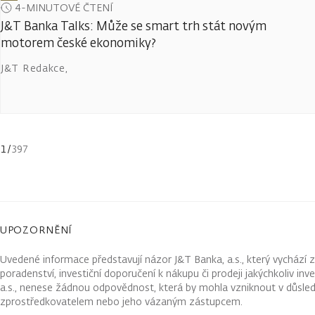
4-MINUTOVÉ ČTENÍ
J&T Banka Talks: Může se smart trh stát novým
motorem české ekonomiky?
J&T Redakce
,
1
/
397
UPOZORNĚNÍ
Uvedené informace představují názor J&T Banka, a.s., který vychází 
poradenství, investiční doporučení k nákupu či prodeji jakýchkoliv in
a.s., nenese žádnou odpovědnost, která by mohla vzniknout v důsled
zprostředkovatelem nebo jeho vázaným zástupcem.