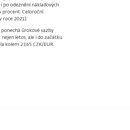
že i po odeznění nákladových
6 procent. Celoroční
v roce 2021).
) ponechá úrokové sazby
nejen letos, ale i do začátku
ala kolem 23,65 CZK/EUR.