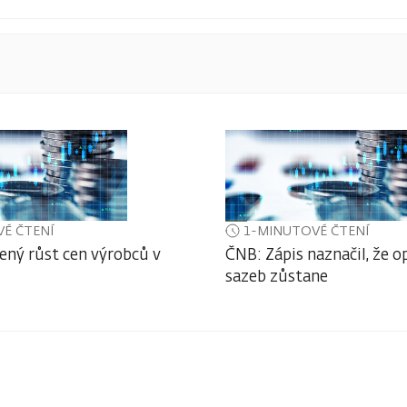
É ČTENÍ
1-MINUTOVÉ ČTENÍ
ený růst cen výrobců v
ČNB: Zápis naznačil, že o
sazeb zůstane