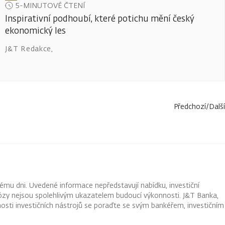
5-MINUTOVÉ ČTENÍ
Inspirativní podhoubí, které potichu mění český
ekonomický les
J&T Redakce
,
Předchozí
/
Další
ému dni. Uvedené informace nepředstavují nabídku, investiční
ognózy nejsou spolehlivým ukazatelem budoucí výkonnosti. J&T Banka,
osti investičních nástrojů se poraďte se svým bankéřem, investičním