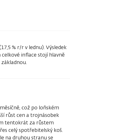
17,5 % r/r v lednu). Výsledek
celkové inflace stojí hlavně
u základnou.
ziměsíčně, což po loňském
ší růst cen a trojnásobek
šem tentokrát za růstem
řes celý spotřebitelský koš.
 ale na druhou stranu se