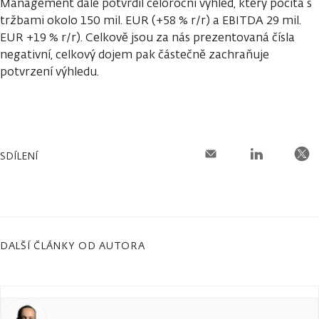
Management dále potvrdil celoroční výhled, který počítá s
tržbami okolo 150 mil. EUR (+58 % r/r) a EBITDA 29 mil.
EUR +19 % r/r). Celkově jsou za nás prezentovaná čísla
negativní, celkový dojem pak částečně zachraňuje
potvrzení výhledu.
SDÍLENÍ
DALŠÍ ČLÁNKY OD AUTORA