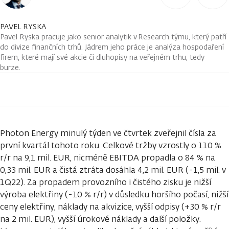
PAVEL RYSKA
Pavel Ryska pracuje jako senior analytik v Research týmu, který patří
do divize finančních trhů. Jádrem jeho práce je analýza hospodaření
firem, které mají své akcie či dluhopisy na veřejném trhu, tedy
burze.
Photon Energy minulý týden ve čtvrtek zveřejnil čísla za
první kvartál tohoto roku. Celkové tržby vzrostly o 110 %
r/r na 9,1 mil. EUR, nicméně EBITDA propadla o 84 % na
0,33 mil. EUR a čistá ztráta dosáhla 4,2 mil. EUR (-1,5 mil. v
1Q22). Za propadem provozního i čistého zisku je nižší
výroba elektřiny (-10 % r/r) v důsledku horšího počasí, nižší
ceny elektřiny, náklady na akvizice, vyšší odpisy (+30 % r/r
na 2 mil. EUR), vyšší úrokové náklady a další položky.