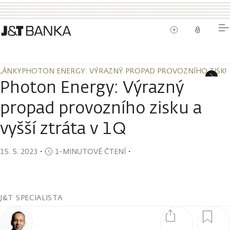
LÁNKY
PHOTON ENERGY: VÝRAZNÝ PROPAD PROVOZNÍHO ZISKU A
LÁNKY
PHOTON ENERGY: VÝRAZNÝ PROPAD PROVOZNÍHO ZISKU A
Photon Energy: Výrazný
propad provozního zisku a
vyšší ztráta v 1Q
15. 5. 2023
・
1-MINUTOVÉ ČTENÍ
・
J&T SPECIALISTA