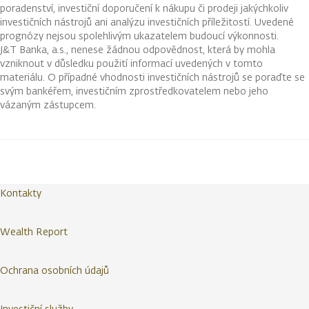
poradenství, investiční doporučení k nákupu či prodeji jakýchkoliv
investičních nástrojů ani analýzu investičních příležitostí. Uvedené
prognózy nejsou spolehlivým ukazatelem budoucí výkonnosti.
J&T Banka, a.s., nenese žádnou odpovědnost, která by mohla
vzniknout v důsledku použití informací uvedených v tomto
materiálu. O případné vhodnosti investičních nástrojů se poraďte se
svým bankéřem, investičním zprostředkovatelem nebo jeho
vázaným zástupcem.
Kontakty
Wealth Report
Ochrana osobních údajů
Investiční služby