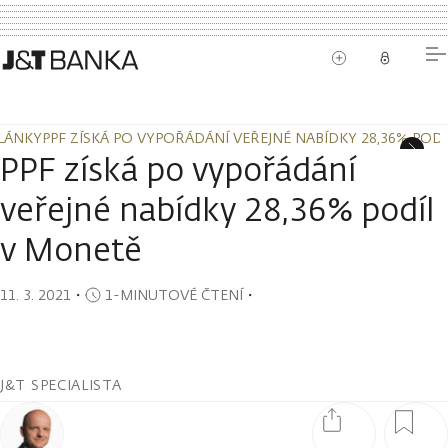
LÁNKY
PPF ZÍSKÁ PO VYPOŘÁDÁNÍ VEŘEJNÉ NABÍDKY 28,36% POD
LÁNKY
PPF ZÍSKÁ PO VYPOŘÁDÁNÍ VEŘEJNÉ NABÍDKY 28,36% POD
PPF získá po vypořádání
veřejné nabídky 28,36% podíl
v Monetě
11. 3. 2021
・
1-MINUTOVÉ ČTENÍ
・
J&T SPECIALISTA