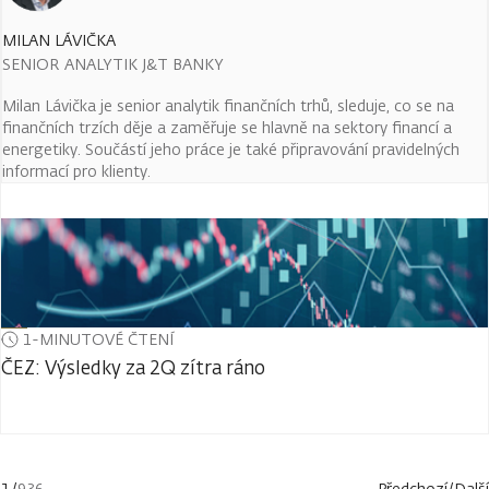
MILAN LÁVIČKA
SENIOR ANALYTIK J&T BANKY
Milan Lávička je senior analytik finančních trhů, sleduje, co se na
finančních trzích děje a zaměřuje se hlavně na sektory financí a
energetiky. Součástí jeho práce je také připravování pravidelných
informací pro klienty.
1-MINUTOVÉ ČTENÍ
ČEZ: Výsledky za 2Q zítra ráno
1
/
936
Předchozí
/
Další