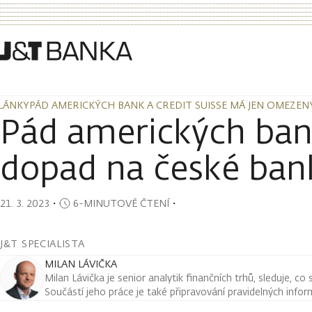
LÁNKY
PÁD AMERICKÝCH BANK A CREDIT SUISSE MÁ JEN OMEZEN
LÁNKY
PÁD AMERICKÝCH BANK A CREDIT SUISSE MÁ JEN OMEZEN
Pád amerických ban
dopad na české ban
21. 3. 2023
・
6-MINUTOVÉ ČTENÍ
・
J&T SPECIALISTA
MILAN LÁVIČKA
Milan Lávička je senior analytik finančních trhů, sleduje, co
Součástí jeho práce je také připravování pravidelných infor