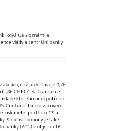
ank, když UBS oznámila
tence vlády a centrální banky.
 akciích, což představuje 0,76
 (1,86 CHF). Celá transakce
ákladě kterého není potřeba
UBS. Centrální banka zároveň
e získaného portfolia CS a
y. Součástí dohody je také
lu banky (AT1) v objemu 16