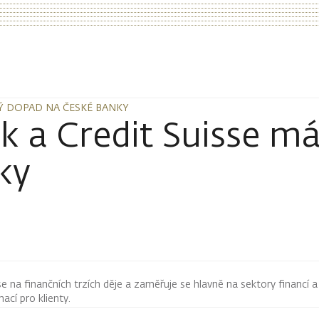
Ý DOPAD NA ČESKÉ BANKY
Ý DOPAD NA ČESKÉ BANKY
k a Credit Suisse m
ky
 se na finančních trzích děje a zaměřuje se hlavně na sektory financí a
mací pro klienty.