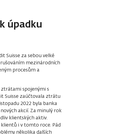
y k úpadku
it Suisse za sebou velké
porušováním mezinárodních
veným procesům a
i ztrátami spojenými s
t Suisse zaúčtovala ztrátu
 listopadu 2022 byla banka
nových akcií. Za minulý rok
liv klientských aktiv.
klientů i v tomto roce. Pád
oblémy několika dalších