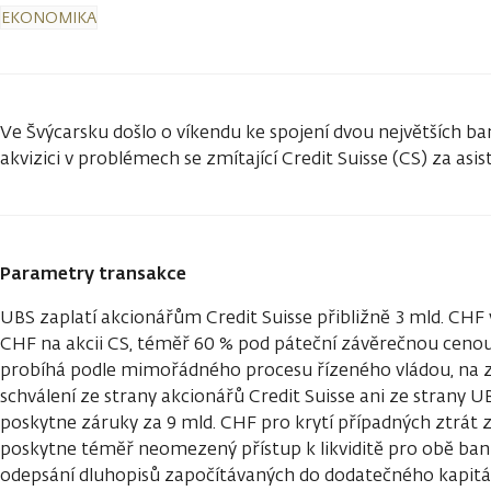
EKONOMIKA
Ve Švýcarsku došlo o víkendu ke spojení dvou největších b
akvizici v problémech se zmítající Credit Suisse (CS) za asis
Parametry transakce
UBS zaplatí akcionářům Credit Suisse přibližně 3 mld. CHF v
CHF na akcii CS, téměř 60 % pod páteční závěrečnou cenou
probíhá podle mimořádného procesu řízeného vládou, na z
schválení ze strany akcionářů Credit Suisse ani ze strany 
poskytne záruky za 9 mld. CHF pro krytí případných ztrát z
poskytne téměř neomezený přístup k likviditě pro obě bank
odepsání dluhopisů započítávaných do dodatečného kapitá