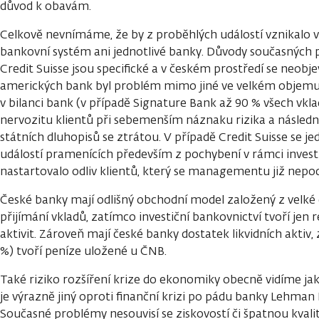
důvod k obavám.
Celkově nevnímáme, že by z proběhlých událostí vznikalo v
bankovní systém ani jednotlivé banky. Důvody současných po
Credit Suisse jsou specifické a v českém prostředí se neobj
amerických bank byl problém mimo jiné ve velkém objemu
v bilanci bank (v případě Signature Bank až 90 % všech vkla
nervozitu klientů při sebemenším náznaku rizika a následn
státních dluhopisů se ztrátou. V případě Credit Suisse se j
událostí pramenících především z pochybení v rámci invest
nastartovalo odliv klientů, který se managementu již nepoda
České banky mají odlišný obchodní model založený z velké 
přijímání vkladů, zatímco investiční bankovnictví tvoří jen r
aktivit. Zároveň mají české banky dostatek likvidních aktiv,
%) tvoří peníze uložené u ČNB.
Také riziko rozšíření krize do ekonomiky obecně vidíme ja
je výrazně jiný oproti finanční krizi po pádu banky Lehman
Současné problémy nesouvisí se ziskovostí či špatnou kvalit