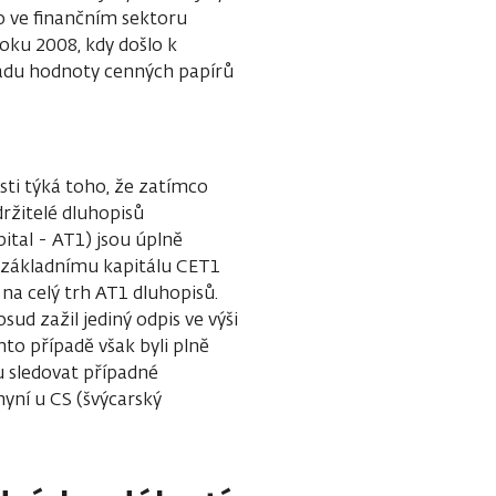
o ve finančním sektoru
oku 2008, kdy došlo k
adu hodnoty cenných papírů
sti týká toho, že zatímco
držitelé dluhopisů
ital - AT1) jsou úplně
i základnímu kapitálu CET1
na celý trh AT1 dluhopisů.
ud zažil jediný odpis ve výši
to případě však byli plně
u sledovat případné
yní u CS (švýcarský