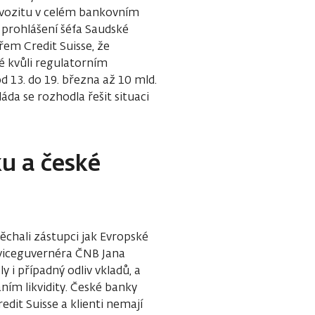
rvozitu v celém bankovním
prohlášení šéfa Saudské
řem Credit Suisse, že
é kvůli regulatorním
d 13. do 19. března až 10 mld.
áda se rozhodla řešit situaci
u a české
spěchali zástupci jak Evropské
 viceguvernéra ČNB Jana
y i případný odliv vkladů, a
ím likvidity. České banky
dit Suisse a klienti nemají