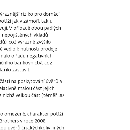
ýraznější riziko pro domácí
tíží jak v zámoří, tak u
evují. V případě obou padlých
 nepojištěných vkladů
dů), což výrazně zvýšilo
ě vedlo k nutnosti prodeje
ednalo o řadu negativních
ičního bankovnictví, což
řilo zastavit.
části na poskytování úvěrů a
elativně malou část jejich
 z nichž velkou část (téměř 30
ko omezené, charakter potíží
 Brothers v roce 2008.
ou úvěrů či jakýchkoliv jiných