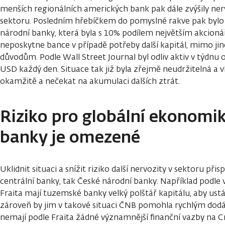
menších regionálních amerických bank pak dále zvýšily ne
sektoru. Posledním hřebíčkem do pomyslné rakve pak bylo 
národní banky, která byla s 10% podílem největším akcioná
neposkytne bance v případě potřeby další kapitál, mimo jin
důvodům. Podle Wall Street Journal byl odliv aktiv v týdnu o
USD každý den. Situace tak již byla zřejmě neudržitelná a vl
okamžitě a nečekat na akumulaci dalších ztrát.
Riziko pro globální ekonomik
banky je omezené
Uklidnit situaci a snížit riziko další nervozity v sektoru při
centrální banky, tak České národní banky. Například podle
Fraita mají tuzemské banky velký polštář kapitálu, aby ustál
zároveň by jim v takové situaci ČNB pomohla rychlým dodán
nemají podle Fraita žádné významnější finanční vazby na Cre