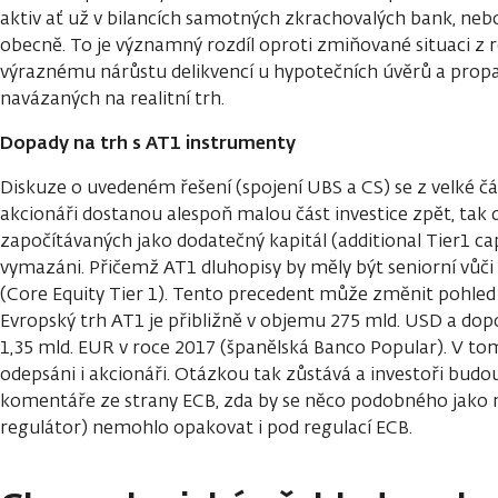
aktiv ať už v bilancích samotných zkrachovalých bank, neb
obecně. To je významný rozdíl oproti zmiňované situaci z r
výraznému nárůstu delikvencí u hypotečních úvěrů a prop
navázaných na realitní trh.
Dopady na trh s AT1 instrumenty
Diskuze o uvedeném řešení (spojení UBS a CS) se z velké čá
akcionáři dostanou alespoň malou část investice zpět, tak 
započítávaných jako dodatečný kapitál (additional Tier1 cap
vymazáni. Přičemž AT1 dluhopisy by měly být seniorní vůč
(Core Equity Tier 1). Tento precedent může změnit pohled 
Evropský trh AT1 je přibližně v objemu 275 mld. USD a dopos
1,35 mld. EUR v roce 2017 (španělská Banco Popular). V tom
odepsáni i akcionáři. Otázkou tak zůstává a investoři budo
komentáře ze strany ECB, zda by se něco podobného jako n
regulátor) nemohlo opakovat i pod regulací ECB.