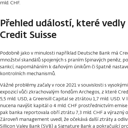
mld. CHF.
Přehled událostí, které vedl
Credit Suisse
Podobně jako v minulosti například Deutsche Bank má Cred
množství skandálů spojených s praním špinavých peněz, 
sankcí, napomáháním k daňovým únikům či špatně nasta
kontrolních mechanismů.
Vážné problémy začaly v roce 2021 v souvislosti s vysokým
expozicí vůči zkrachovalým fondům Archegos, z které Credi
5,5 mld. USD, a Greensill Capital se ztrátou 1,7 mld. USD. V
nucena navýšit kapitál o 4 mld. CHF prostřednictvím emise 
pak banka reportovala obří ztrátu 7,3 mld. CHF a výrazný od
Zároveň management uvedl, že očekává další ztráty a odliv 
Sillicon Valey Bank (SVB) a Signature Bank a pokračující pr