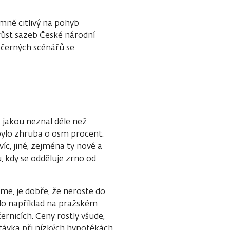
mně citlivý na pohyb
ůst sazeb České národní
 černých scénářů se
, jakou neznal déle než
 bylo zhruba o osm procent.
íc, jiné, zejména ty nové a
u, kdy se odděluje zrno od
me, je dobře, že neroste do
bylo například na pražském
ernicích. Ceny rostly všude,
távka při nízkých hypotékách