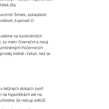
išek Jíša.
Jaromír Šimek, zakladatel
rodávat, kupovat či
 vidíme na konkrétních
c za metr čtvereční a nový
 zmíněných Počernicích
odej klidně i čekat, než se
 v běžných dobách tvoří
m na hypotékách ale na
ozhodne, že nákup odloží.