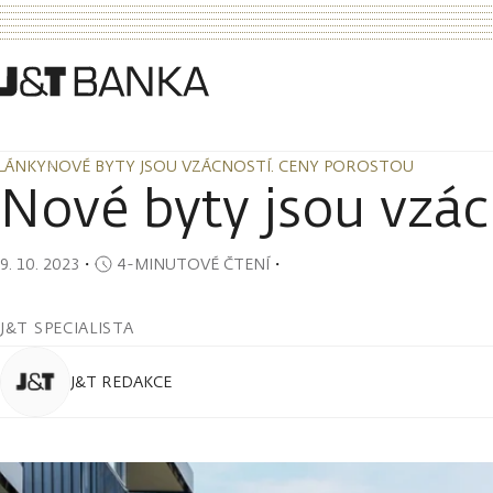
LÁNKY
NOVÉ BYTY JSOU VZÁCNOSTÍ. CENY POROSTOU
LÁNKY
NOVÉ BYTY JSOU VZÁCNOSTÍ. CENY POROSTOU
Nové byty jsou vzác
9. 10. 2023
・
4-MINUTOVÉ ČTENÍ
・
J&T SPECIALISTA
J&T REDAKCE