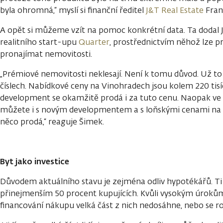
byla ohromná,“ myslí si finanční ředitel
J&T Real Estate
Frant
A opět si můžeme vzít na pomoc konkrétní data. Ta dodal 
realitního start-upu
Quarter
, prostřednictvím něhož lze p
pronajímat nemovitosti.
„Prémiové nemovitosti neklesají. Není k tomu důvod. Už to
číslech. Nabídkové ceny na Vinohradech jsou kolem 220 tisí
development se okamžitě prodá i za tuto cenu. Naopak ve
můžete i s novým developmentem a s loňskými cenami na pr
něco prodá,“ reaguje Šimek.
Byt jako investice
Důvodem aktuálního stavu je zejména odliv hypotékářů. Ti
přinejmenším 50 procent kupujících. Kvůli vysokým úroků
financování nákupu velká část z nich nedosáhne, nebo se r