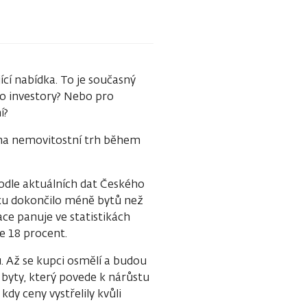
cí nabídka. To je současný
ro investory? Nebo pro
í?
 na nemovitostní trh během
Podle aktuálních dat Českého
oku dokončilo méně bytů než
tuace panuje ve statistikách
e 18 procent.
. Až se kupci osmělí a budou
o byty, který povede k nárůstu
kdy ceny vystřelily kvůli