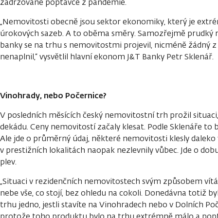
zadržované poptávce z pandemie.
„Nemovitosti obecně jsou sektor ekonomiky, který je extré
úrokových sazeb. A to oběma směry. Samozřejmě prudký r
banky se na trhu s nemovitostmi projevil, nicméně žádný z
nenaplnil,“ vysvětlil hlavní ekonom J&T Banky Petr Sklenář.
Vinohrady, nebo Počernice?
V posledních měsících český nemovitostní trh prožil situaci
dekádu. Ceny nemovitostí začaly klesat. Podle Sklenáře to
Ale jde o průměrný údaj, některé nemovitosti klesly daleko v
v prestižních lokalitách naopak nezlevnily vůbec. Jde o dob
plev.
„Situaci v rezidenčních nemovitostech svým způsobem vítá
nebe vše, co stojí, bez ohledu na cokoli. Donedávna totiž 
trhu jedno, jestli stavíte na Vinohradech nebo v Dolních Poč
protože toho produktu bylo na trhu extrémně málo a pop