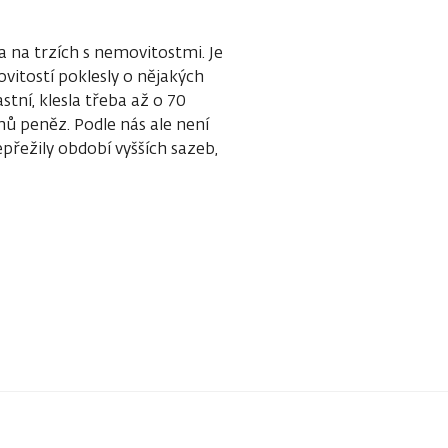
 a na trzích s nemovitostmi. Je
itostí poklesly o nějakých
stní, klesla třeba až o 70
mů peněz. Podle nás ale není
přežily období vyšších sazeb,