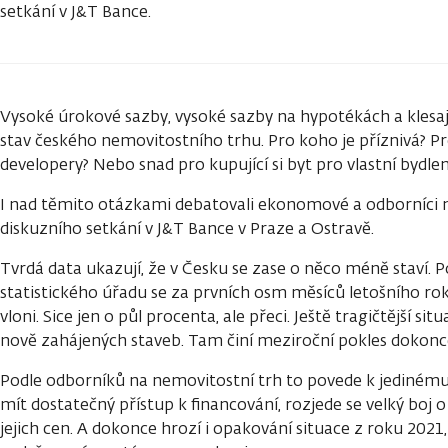
setkání v J&T Bance.
Vysoké úrokové sazby, vysoké sazby na hypotékách a klesají
stav českého nemovitostního trhu. Pro koho je příznivá? P
developery? Nebo snad pro kupující si byt pro vlastní bydlen
I nad těmito otázkami debatovali ekonomové a odborníci
diskuzního setkání v J&T Bance v Praze a Ostravě.
Tvrdá data ukazují, že v Česku se zase o něco méně staví. 
statistického úřadu se za prvních osm měsíců letošního r
vloni. Sice jen o půl procenta, ale přeci. Ještě tragičtější si
nově zahájených staveb. Tam činí meziroční pokles dokonc
Podle odborníků na nemovitostní trh to povede k jedinému
mít dostatečný přístup k financování, rozjede se velký boj 
jejich cen. A dokonce hrozí i opakování situace z roku 2021, 