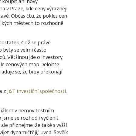
it koupit ani nový
 v Praze, kde ceny výrazněji
travě. Občas čtu, že pokles cen
velkých městech to rozhodně
 dostatek. Což se právě
 byty se velmi často
ů. Většinou jde o investory,
odle cenových map Deloitte
aduje se, že brzy překonají
ka z
J&T Investiční společnosti
.
nciálem v nemovitostním
to jsme se rozhodli vyčlenit
ale přiznejme, že také s vyšší
jet dynamičtěji,“ uvedl Ševčík