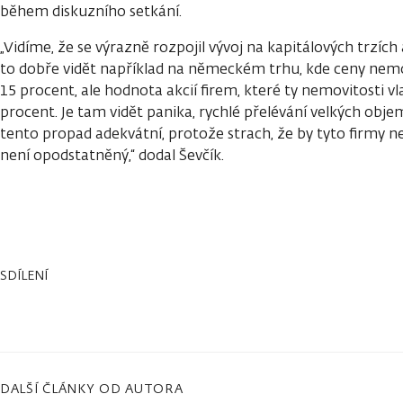
během diskuzního setkání.
„Vidíme, že se výrazně rozpojil vývoj na kapitálových trzích
to dobře vidět například na německém trhu, kde ceny nemov
15 procent, ale hodnota akcií firem, které ty nemovitosti vla
procent. Je tam vidět panika, rychlé přelévání velkých obje
tento propad adekvátní, protože strach, že by tyto firmy ne
není opodstatněný,“ dodal Ševčík.
SDÍLENÍ
DALŠÍ ČLÁNKY OD AUTORA