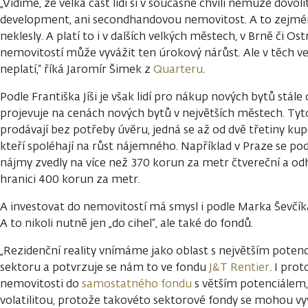
„Vidíme, že velká část lidí si v současné chvíli nemůže dovol
development, ani secondhandovou nemovitost. A to zejména
neklesly. A platí to i v dalších velkých městech, v Brně či Os
nemovitostí může vyvážit ten úrokový nárůst. Ale v těch 
neplatí,“ říká Jaromír Šimek z
Quarteru
.
Podle Františka Jíši je však lidí pro nákup nových bytů stále
projevuje na cenách nových bytů v největších městech. Tyto
prodávají bez potřeby úvěru, jedná se až od dvě třetiny kupc
kteří spoléhají na růst nájemného. Například v Praze se p
nájmy zvedly na více než 370 korun za metr čtvereční a odh
hranici 400 korun za metr.
A investovat do nemovitostí má smysl i podle Marka Ševčí
A to nikoli nutně jen „do cihel“, ale také do fondů.
„Rezidenční reality vnímáme jako oblast s největším pote
sektoru a potvrzuje se nám to ve fondu
J&T Rentier
. I pro
nemovitosti do
samostatného fondu
s větším potenciálem, 
volatilitou, protože takovéto sektorové fondy se mohou vyví