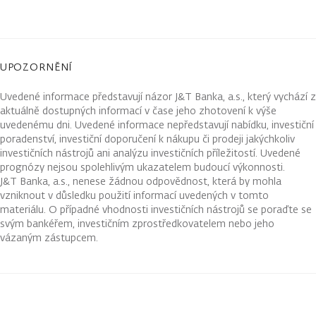
UPOZORNĚNÍ
Uvedené informace představují názor J&T Banka, a.s., který vychází z
aktuálně dostupných informací v čase jeho zhotovení k výše
uvedenému dni. Uvedené informace nepředstavují nabídku, investiční
poradenství, investiční doporučení k nákupu či prodeji jakýchkoliv
investičních nástrojů ani analýzu investičních příležitostí. Uvedené
prognózy nejsou spolehlivým ukazatelem budoucí výkonnosti.
J&T Banka, a.s., nenese žádnou odpovědnost, která by mohla
vzniknout v důsledku použití informací uvedených v tomto
materiálu. O případné vhodnosti investičních nástrojů se poraďte se
svým bankéřem, investičním zprostředkovatelem nebo jeho
vázaným zástupcem.