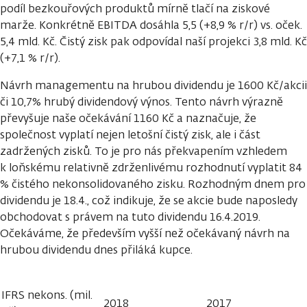
podíl bezkouřových produktů mírně tlačí na ziskové
marže. Konkrétně EBITDA dosáhla 5,5 (+8,9 % r/r) vs. oček.
5,4 mld. Kč. Čistý zisk pak odpovídal naší projekci 3,8 mld. Kč
(+7,1 % r/r).
Návrh managementu na hrubou dividendu je 1600 Kč/akcii
či 10,7% hrubý dividendový výnos. Tento návrh výrazně
převyšuje naše očekávání 1160 Kč a naznačuje, že
společnost vyplatí nejen letošní čistý zisk, ale i část
zadržených zisků. To je pro nás překvapením vzhledem
k loňskému relativně zdrženlivému rozhodnutí vyplatit 84
% čistého nekonsolidovaného zisku. Rozhodným dnem pro
dividendu je 18.4., což indikuje, že se akcie bude naposledy
obchodovat s právem na tuto dividendu 16.4.2019.
Očekáváme, že především vyšší než očekávaný návrh na
hrubou dividendu dnes přiláká kupce.
IFRS nekons. (mil.
2018
2017