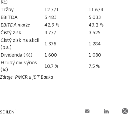
Kč)
Tržby
12 771
11 674
EBITDA
5 483
5 033
EBITDA marže
42,9 %
43,1 %
Čistý zisk
3 777
3 525
Čistý zisk na akcii
1 376
1 284
(p.a.)
Dividenda (Kč)
1 600
1 080
Hrubý div. výnos
10,7 %
7,5 %
(%)
Zdroje: PMCR a J
&
T Banka
SDÍLENÍ