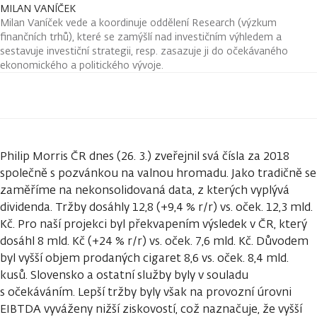
MILAN VANÍČEK
Milan Vaníček vede a koordinuje oddělení Research (výzkum
finančních trhů), které se zamýšlí nad investičním výhledem a
sestavuje investiční strategii, resp. zasazuje ji do očekávaného
ekonomického a politického vývoje.
Philip Morris ČR dnes (26. 3.) zveřejnil svá čísla za 2018
společně s pozvánkou na valnou hromadu. Jako tradičně se
zaměříme na nekonsolidovaná data, z kterých vyplývá
dividenda. Tržby dosáhly 12,8 (+9,4 % r/r) vs. oček. 12,3 mld.
Kč. Pro naší projekci byl překvapením výsledek v ČR, který
dosáhl 8 mld. Kč (+24 % r/r) vs. oček. 7,6 mld. Kč. Důvodem
byl vyšší objem prodaných cigaret 8,6 vs. oček. 8,4 mld.
kusů. Slovensko a ostatní služby byly v souladu
s očekáváním. Lepší tržby byly však na provozní úrovni
EIBTDA vyváženy nižší ziskovostí, což naznačuje, že vyšší