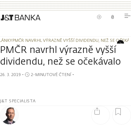
LÁNKY
PMČR NAVRHL VÝRAZNĚ VYŠŠÍ DIVIDENDU, NEŽ SE OČEKÁ
LÁNKY
PMČR NAVRHL VÝRAZNĚ VYŠŠÍ DIVIDENDU, NEŽ SE OČEKÁ
PMČR navrhl výrazně vyšší
dividendu, než se očekávalo
26. 3. 2019
・
2-MINUTOVÉ ČTENÍ
・
J&T SPECIALISTA