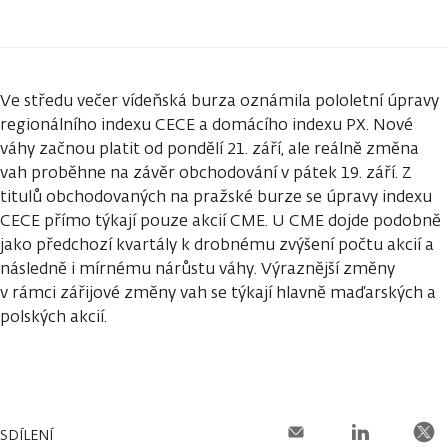
Ve středu večer vídeňská burza oznámila pololetní úpravy
regionálního indexu CECE a domácího indexu PX. Nové
váhy začnou platit od pondělí 21. září, ale reálně změna
vah proběhne na závěr obchodování v pátek 19. září. Z
titulů obchodovaných na pražské burze se úpravy indexu
CECE přímo týkají pouze akcií CME. U CME dojde podobně
jako předchozí kvartály k drobnému zvýšení počtu akcií a
následně i mírnému nárůstu váhy. Výraznější změny
v rámci zářijové změny vah se týkají hlavně maďarských a
polských akcií.
SDÍLENÍ