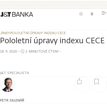
LÁNKY
POLOLETNÍ ÚPRAVY INDEXU CECE
LÁNKY
POLOLETNÍ ÚPRAVY INDEXU CECE
Pololetní úpravy indexu CECE
18. 9. 2020
・
1-MINUTOVÉ ČTENÍ
・
J&T SPECIALISTA
PETR SKLENÁŘ