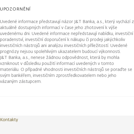
UPOZORNĚNÍ
Uvedené informace představují názor J&T Banka, a.s., který vychází z
aktuálně dostupných informací v čase jeho zhotovení k výše
uvedenému dni. Uvedené informace nepředstavují nabídku, investiční
poradenství, investiční doporučení k nákupu či prodeji jakýchkoliv
investičních nástrojů ani analýzu investičních příležitostí. Uvedené
prognózy nejsou spolehlivým ukazatelem budoucí výkonnosti.
J&T Banka, a.s., nenese žádnou odpovědnost, která by mohla
vzniknout v důsledku použití informací uvedených v tomto
materiálu. O případné vhodnosti investičních nástrojů se poraďte se
svým bankéřem, investičním zprostředkovatelem nebo jeho
vázaným zástupcem.
Kontakty