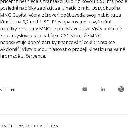
přičemž neshledala transakci jako rizikovou. CSG má podle
poslední nabídky zaplatit za Kinetic 2 mld. USD. Skupina
MNC Capital včera zároveň opět zvedla svoji nabídku za
Kinetic na 3,2 mld. USD. Přes opakované navyšování
nabídky ze strany MNC se představenstvo Visty pokaždé
znova vyslovilo pro nabídku CSG s tím, že MNC
neposkytuje dobré záruky financování celé transakce.
Akcionáři Visty budou hlasovat o prodeji Kineticu na valné
hromadě 2. července.
SDÍLENÍ
DALŠÍ ČLÁNKY OD AUTORA