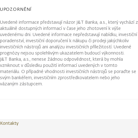
UPOZORNĚNÍ
Uvedené informace představují názor J&T Banka, a.s., který vychází z
aktuálně dostupných informací v čase jeho zhotovení k výše
uvedenému dni. Uvedené informace nepředstavují nabídku, investiční
poradenství, investiční doporučení k nákupu či prodeji jakýchkoliv
investičních nástrojů ani analýzu investičních příležitostí. Uvedené
prognózy nejsou spolehlivým ukazatelem budoucí výkonnosti.
J&T Banka, a.s., nenese žádnou odpovědnost, která by mohla
vzniknout v důsledku použití informací uvedených v tomto
materiálu. O případné vhodnosti investičních nástrojů se poraďte se
svým bankéřem, investičním zprostředkovatelem nebo jeho
vázaným zástupcem.
Kontakty