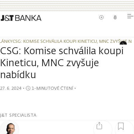
LÁNKY
CSG: KOMISE SCHVÁLILA KOUPI KINETICU, MNC ZVYŠUJE N
LÁNKY
CSG: KOMISE SCHVÁLILA KOUPI KINETICU, MNC ZVYŠUJE N
CSG: Komise schválila koupi
Kineticu, MNC zvyšuje
nabídku
27. 6. 2024
・
1-MINUTOVÉ ČTENÍ
・
J&T SPECIALISTA