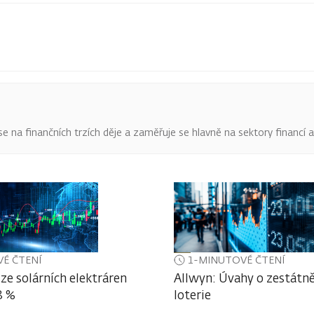
o se na finančních trzích děje a zaměřuje se hlavně na sektory financí 
É ČTENÍ
1-MINUTOVÉ ČTENÍ
ze solárních elektráren
Allwyn: Úvahy o zestátně
3 %
loterie