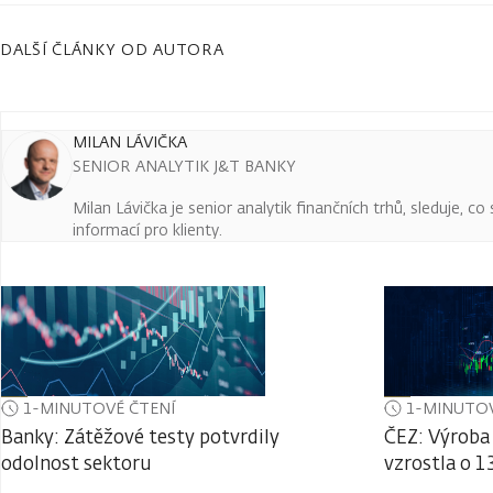
DALŠÍ ČLÁNKY OD AUTORA
MILAN LÁVIČKA
SENIOR ANALYTIK J&T BANKY
Milan Lávička je senior analytik finančních trhů, sleduje, c
informací pro klienty.
1-MINUTOVÉ ČTENÍ
1-MINUTOV
Banky: Zátěžové testy potvrdily
ČEZ: Výroba 
odolnost sektoru
vzrostla o 1