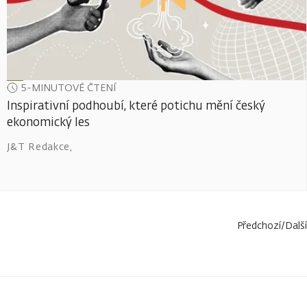
5-MINUTOVÉ ČTENÍ
Inspirativní podhoubí, které potichu mění český
ekonomický les
J&T Redakce
,
Předchozí
/
Další