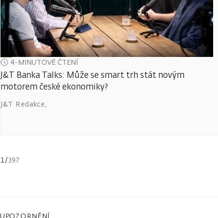
4-MINUTOVÉ ČTENÍ
J&T Banka Talks: Může se smart trh stát novým
motorem české ekonomiky?
J&T Redakce
,
1
/
397
UPOZORNĚNÍ