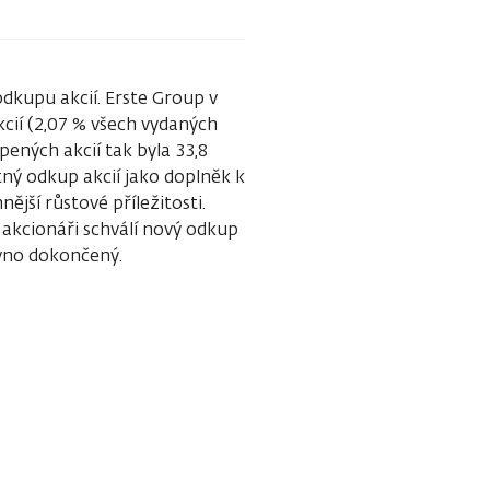
dkupu akcií. Erste Group v
cií (2,07 % všech vydaných
ených akcií tak byla 33,8
ný odkup akcií jako doplněk k
ější růstové příležitosti.
akcionáři schválí nový odkup
ávno dokončený.