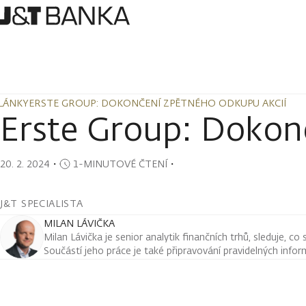
LÁNKY
ERSTE GROUP: DOKONČENÍ ZPĚTNÉHO ODKUPU AKCIÍ
LÁNKY
ERSTE GROUP: DOKONČENÍ ZPĚTNÉHO ODKUPU AKCIÍ
Erste Group: Dokon
20. 2. 2024
・
1-MINUTOVÉ ČTENÍ
・
J&T SPECIALISTA
MILAN LÁVIČKA
Milan Lávička je senior analytik finančních trhů, sleduje, co
Součástí jeho práce je také připravování pravidelných infor