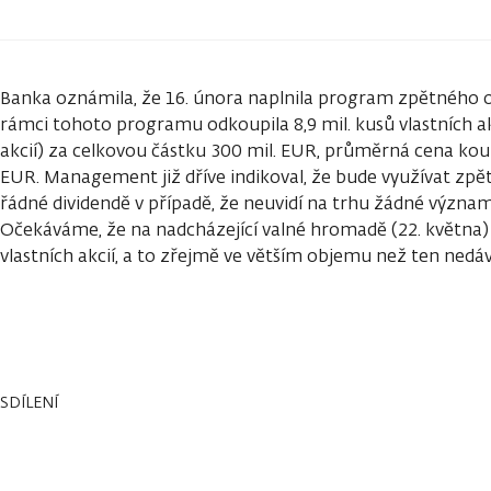
Banka oznámila, že 16. února naplnila program zpětného o
rámci tohoto programu odkoupila 8,9 mil. kusů vlastních ak
akcií) za celkovou částku 300 mil. EUR, průměrná cena koup
EUR. Management již dříve indikoval, že bude využívat zpět
řádné dividendě v případě, že neuvidí na trhu žádné významn
Očekáváme, že na nadcházející valné hromadě (22. května) 
vlastních akcií, a to zřejmě ve větším objemu než ten ned
SDÍLENÍ