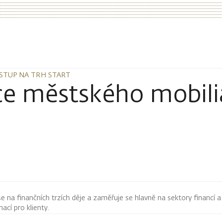
VSTUP NA TRH START
VSTUP NA TRH START
e městského mobiliá
 se na finančních trzích děje a zaměřuje se hlavně na sektory financí a
mací pro klienty.