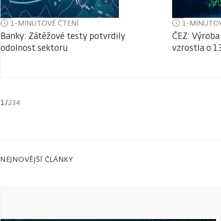
1-MINUTOVÉ ČTENÍ
1-MINUTOV
Banky: Zátěžové testy potvrdily
ČEZ: Výroba 
odolnost sektoru
vzrostla o 1
1
/
234
NEJNOVĚJŠÍ ČLÁNKY