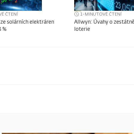
É ČTENÍ
1-MINUTOVÉ ČTENÍ
ze solárních elektráren
Allwyn: Úvahy o zestátně
3 %
loterie