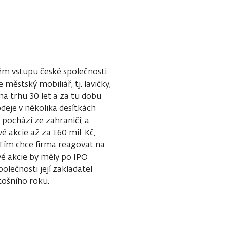
ém vstupu české společnosti
městský mobiliář, tj. lavičky,
 na trhu 30 let a za tu dobu
deje v několika desítkách
% pochází ze zahraničí, a
é akcie až za 160 mil. Kč,
. Tím chce firma reagovat na
é akcie by měly po IPO
olečnosti její zakladatel
tošního roku.