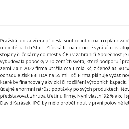
Pražská burza včera přinesla souhrn informací o plánovan
mmcité na trh Start. Zlínská firma mmcité vyrábí a instaluje 
stojany či čekárny do měst v ČR i v zahraničí. Společnost je
vybudovala pobočky v 10 zemích světa, které podporují pro
zemí. Za r. 2022 firma utržila cca 1 mld. Kč, z čehož asi 80 
odhaduje zisk EBITDA na 55 mil. Kč. Firma plánuje vydat nov
které by financovaly akvizici či rozšíření výrobních kapacit
údajně enormní nárůst poptávky po svých produktech. Nov
představovat zhruba třetinu firmy. Nyní vlastní 92 % akcií sp
David Karásek. IPO by mělo proběhnout v první polovině le