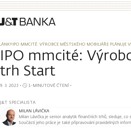
LÁNKY
IPO MMCITÉ: VÝROBCE MĚSTSKÉHO MOBILIÁŘE PLÁNUJE 
LÁNKY
IPO MMCITÉ: VÝROBCE MĚSTSKÉHO MOBILIÁŘE PLÁNUJE 
IPO mmcité: Výrobc
trh Start
9. 3. 2023
・
1-MINUTOVÉ ČTENÍ
・
J&T SPECIALISTA
MILAN LÁVIČKA
Milan Lávička je senior analytik finančních trhů, sleduje, co
Součástí jeho práce je také připravování pravidelných infor