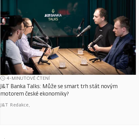
4-MINUTOVÉ ČTENÍ
J&T Banka Talks: Může se smart trh stát novým
motorem české ekonomiky?
J&T Redakce
,