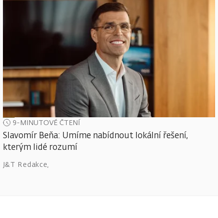
9-MINUTOVÉ ČTENÍ
Slavomír Beňa: Umíme nabídnout lokální řešení,
kterým lidé rozumí
J&T Redakce
,