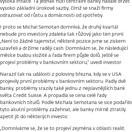
vysoká inflace. Ta jednak nutí centrální banky nadále držet
vysoko základní úrokové sazby, čímž se snaží firmy
odrazovat od růstu a domácnosti od spotřeby.
I proto se Michal Semotan domnívá, že druhý kvartál
nebude pro investory zdaleka tak růžový jako ten první.
„Není to žádné tajemství, některé pozice jsme se ziskem
uzavřeli a držíme raději cash. Domnívám se, že následující
měsíce budou složité a řada firem půjde dolů. Ještě se
projeví problémy v bankovním sektoru,“ uvedl investor.
Narazil tak na události z poloviny března, kdy se v USA
projevily první problémy v bankovním sektoru. Padly dvě
banky, problémy srazily také jednu z nejslavnějších bank
světa Credit Suisse. A propadla se cena celé řady
bankovních titulů. Podle Michala Semotana se sice podařilo
tyto akutní problémy zažehnat, ale banky mírně ztratily
apetit jít do některých investic.
„Domníváme se, že se to projeví zejména v oblasti realit.