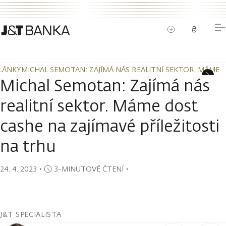
LÁNKY
MICHAL SEMOTAN: ZAJÍMÁ NÁS REALITNÍ SEKTOR. MÁME D
LÁNKY
MICHAL SEMOTAN: ZAJÍMÁ NÁS REALITNÍ SEKTOR. MÁME D
Michal Semotan: Zajímá nás
realitní sektor. Máme dost
cashe na zajímavé příležitosti
na trhu
24. 4. 2023
・
3-MINUTOVÉ ČTENÍ
・
J&T SPECIALISTA